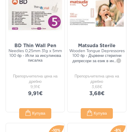
BD Thin Wall Pen
Matsuda Sterile
Needles 0,25mm 31g x 5mm
Wooden Tongue Depressores
100 бр - Игли за инсулинова
100 бр - Дървени стерилни
писалка
депресори за език в ин
...
i
Препоръчителна цена на
Препоръчителна цена на
дребно
дребно
9,91€
3,68€
9,91€
3,68€
Купува
Купува
-10%
-8%