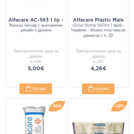
Alfacare AC-563 1 бр -
Alfacare Plastic Male
Женски писоар с анатомичен
Urinal Bottle 900ml 1 брой -
дизайн и дръжка
Червено - Мъжки пластмасов
уринатор с к
...
i
Препоръчителна цена на
Препоръчителна цена на
дребно
дребно
5,00€
4,26€
5,00€
4,26€
Купува
Купува
-30%
-20%