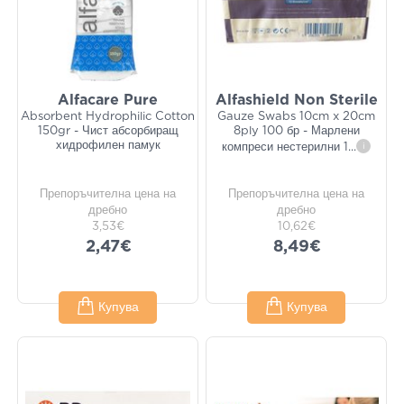
Alfacare Pure
Alfashield Non Sterile
Absorbent Hydrophilic Cotton
Gauze Swabs 10cm x 20cm
150gr - Чист абсорбиращ
8ply 100 бр - Марлени
хидрофилен памук
компреси нестерилни 1
...
i
Препоръчителна цена на
Препоръчителна цена на
дребно
дребно
3,53€
10,62€
2,47€
8,49€
Купува
Купува