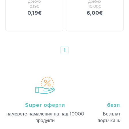
дребно
дребно
0,19€
10,00€
0,19€
6,00€
1
Super оферти
безпла
намерeте намаления на над 10000
Безплатна д
продукти
поръчки над 