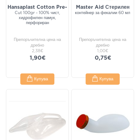
Hansaplast Cotton Pre-
Master Aid Стерилен
Cut 100gr - 100% чист,
контейнер за фекалии 60 мл
хидрофилен памук,
перфориран
Препоръчителна цена на
Препоръчителна цена на
дребно
дребно
2,38€
1,00€
1,90€
0,75€
Купува
Купува