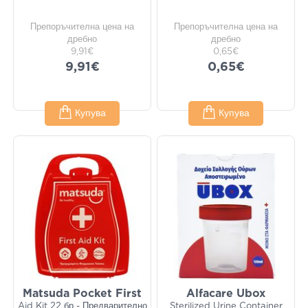
Препоръчителна цена на
Препоръчителна цена на
дребно
дребно
9,91€
0,65€
9,91€
0,65€
Купува
Купува
Matsuda Pocket First
Alfacare Ubox
Aid Kit 22 бр - Предварително
Sterilized Urine Container