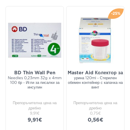
-25%
BD Thin Wall Pen
Master Aid Колектор за
Needles 0,23mm 32g x 4mm
урина 120ml - Стерилен
100 бр - Игли за писалки за
обемен контейнер с капачка на
инсулин
винт
Препоръчителна цена на
Препоръчителна цена на
дребно
дребно
9,91€
0,75€
9,91€
0,56€