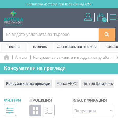
Безплатна доставка
при поръчки над 62€
0
красота
витамини
Слънцезащитни продукти
Сезонн
Аптека
Консумативи за изпити и продукти за диабет
Κонсумативи на прегледи
Κонсумативи на прегледи
Маски FFP2
Тест за бременност
ФИЛТРИ
ПРОЕКЦИЯ
КЛАСИФИКАЦИЯ
Популярни