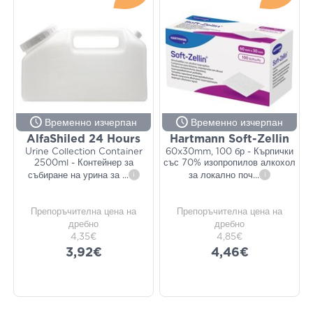
Временно изчерпан
Временно изчерпан
AlfaShiled 24 Hours
Hartmann Soft-Zellin
Urine Collection Container
60x30mm, 100 бр - Кърпички
2500ml - Контейнер за
със 70% изопропилов алкохол
събиране на урина за
...
i
за локално поч
...
i
Препоръчителна цена на
Препоръчителна цена на
дребно
дребно
4,35€
4,85€
3,92€
4,46€