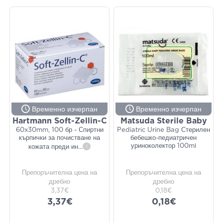
Временно изчерпан
Временно изчерпан
Hartmann Soft-Zellin-C
Matsuda Sterile Baby
60x30mm, 100 бр - Спиртни
Pediatric Urine Bag Стерилен
кърпички за почистване на
бебешко-педиатричен
уриноколектор 100ml
кожата преди ин
...
i
Препоръчителна цена на
Препоръчителна цена на
дребно
дребно
3,37€
0,18€
3,37€
0,18€