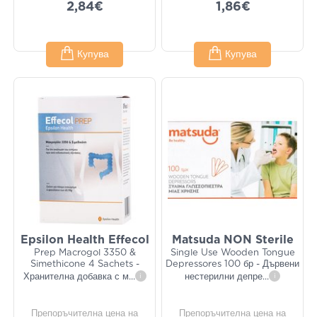
2,84€
1,86€
Купува
Купува
Epsilon Health Effecol
Matsuda NON Sterile
Prep Macrogol 3350 &
Single Use Wooden Tongue
Simethicone 4 Sachets -
Depressores 100 бр - Дървени
Хранителна добавка с м
...
i
нестерилни депре
...
i
Препоръчителна цена на
Препоръчителна цена на