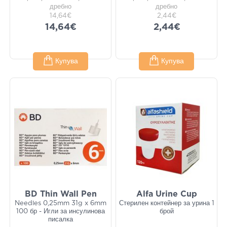
дребно
дребно
14,64€
2,44€
14,64€
2,44€
Купува
Купува
BD Thin Wall Pen
Alfa Urine Cup
Needles 0,25mm 31g x 6mm
Стерилен контейнер за урина 1
100 бр - Игли за инсулинова
брой
писалка