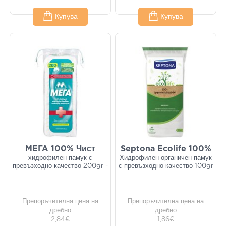
Купува
Купува
ΜΕΓΑ 100% Чист
Septona Ecolife 100%
хидрофилен памук с
Хидрофилен органичен памук
превъзходно качество 200gr -
с превъзходно качество 100gr
Препоръчителна цена на
Препоръчителна цена на
дребно
дребно
2,84€
1,86€