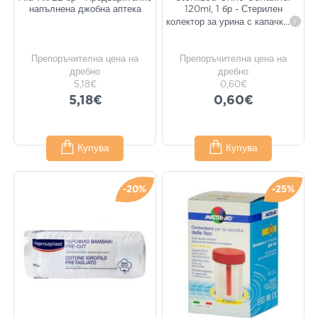
напълнена джобна аптека
120ml, 1 бр - Стерилен
колектор за урина с капачк
...
i
Препоръчителна цена на
Препоръчителна цена на
дребно
дребно
5,18€
0,60€
5,18€
0,60€
Купува
Купува
-20%
-25%