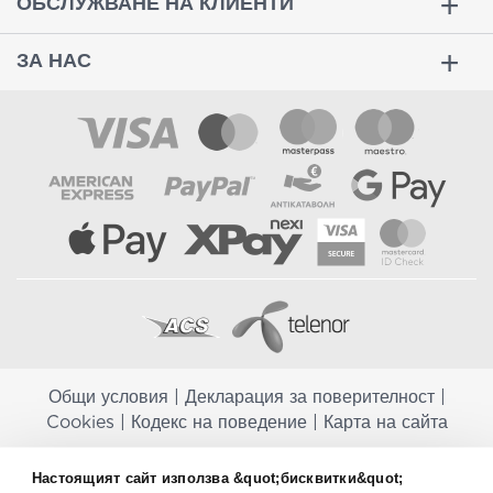
ОБСЛУЖВАНЕ НА КЛИЕНТИ
ЗА НАС
Общи условия
|
Декларация за поверителност
|
Cookies
|
Кодекс на поведение
|
Карта на сайта
Aptekapromahon.com ви информира, че хранителните добавки не
Настоящият сайт използва &quot;бисквитки&quot;
заместват балансираната диета и не са предназначени за