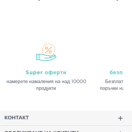
Super оферти
безпла
намерeте намаления на над 10000
Безплатна д
продукти
поръчки над 
КОНТАКТ