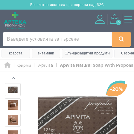
Безплатна доставка
при поръчки над 62€
0
красота
витамини
Слънцезащитни продукти
Сезонн
фирми
Apivita
Apivita Natural Soap With Propolis
-20%