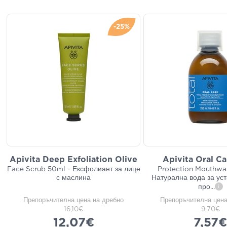
-25%
Apivita Deep Exfoliation Olive
Apivita Oral Ca
Face Scrub 50ml - Ексфолиант за лице
Protection Mouthwa
с маслина
Натурална вода за уст
про
...
i
Препоръчителна цена на дребно
Препоръчителна цена
16,10€
9,70€
12,07€
7,57€