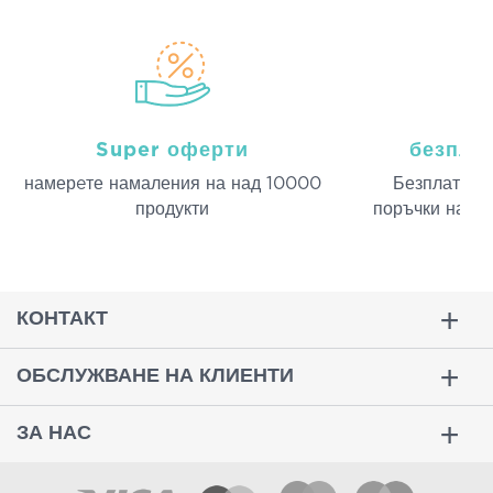
Super оферти
безпла
намерeте намаления на над 10000
Безплатна д
продукти
поръчки над 
КОНТАКТ
ОБСЛУЖВАНЕ НА КЛИЕНТИ
ЗА НАС