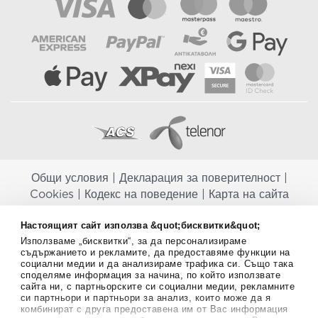
Общи условия
|
Декларация за поверителност
|
Cookies
|
Кодекс на поведение
|
Карта на сайта
Aptekapromahon.com ви информира, че хранителните добавки не
Настоящият сайт използва &quot;бисквитки&quot;
заместват балансираната диета и не са предназначени за
Използваме „бисквитки“, за да персонализираме
профилактика, лечение или лечение на човешки заболявания.
съдържанието и рекламите, да предоставяме функции на
Консултирайте се с Вашия лекар, ако сте бременна, кърмите,
социални медии и да анализираме трафика си. Също така
приемате лекарства или имате някакви здравословни проблеми,
споделяме информация за начина, по който използвате
преди да използвате някаква хранителна добавка. Непрекъснато се
сайта ни, с партньорските си социални медии, рекламните
стремим да ви предоставяме точна и валидна информация. Ако
си партньори и партньори за анализ, които може да я
комбинират с друга предоставена им от Вас информация
имате някакви въпроси или коментари относно тях, моля свържете