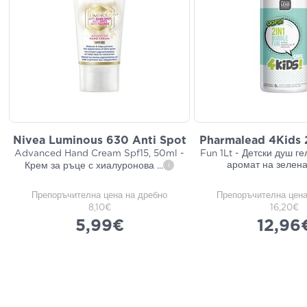
Nivea Luminous 630 Anti Spot
Pharmalead 4Kids 
Advanced Hand Cream Spf15, 50ml -
Fun 1Lt - Детски душ г
аромат на зелен
Крем за ръце с хиалуронова
...
i
Препоръчителна цена на дребно
Препоръчителна цена
8,10€
16,20€
5,99€
12,96