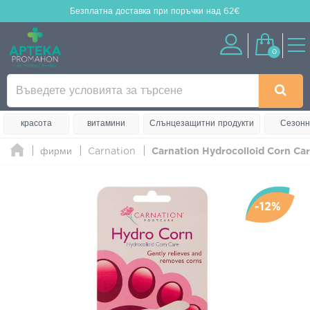
Безплатна доставка
при поръчки над 62€
0
красота
витамини
Слънцезащитни продукти
Сезонн
фирми
Carnation
Carnation Hydrocolloid Corn Ca
-12%