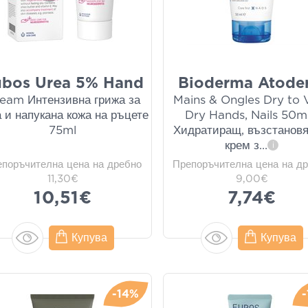
ubos Urea 5% Hand
Bioderma Atode
eam Интензивна грижа за
Mains & Ongles Dry to 
 и напукана кожа на ръцете
Dry Hands, Nails 50ml
75ml
Хидратиращ, възстанов
крем з
...
i
епоръчителна цена на дребно
Препоръчителна цена на д
11,30€
9,00€
10,51€
7,74€
Купува
Купува
-14%