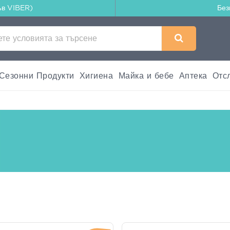
ъв VIBER)
Без
Сезонни Продукти
Хигиена
Майка и бебе
Аптека
Отс