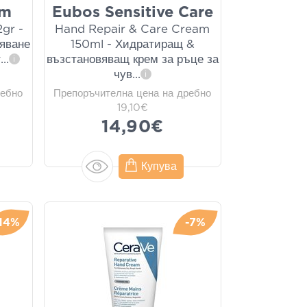
rm
Eubos Sensitive Care
2gr -
Hand Repair & Care Cream
вяване
150ml - Хидратиращ &
т
...
възстановяващ крем за ръце за
i
чув
...
i
ребно
Препоръчителна цена на дребно
19,10€
14,90€
Купува
-14%
-7%