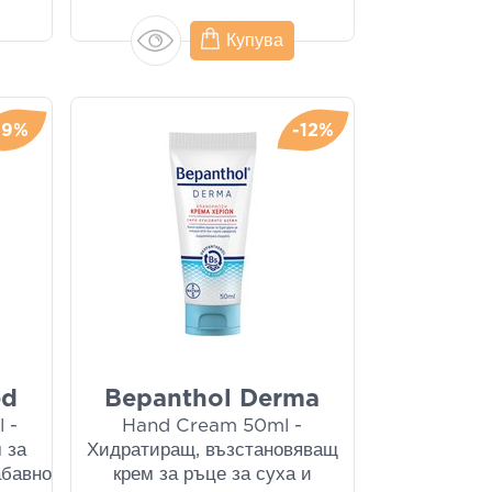
Купува
-9%
-12%
ed
Βepanthol Derma
 -
Hand Cream 50ml -
 за
Хидратиращ, възстановяващ
абавно
крем за ръце за суха и