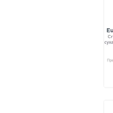
E
Cr
суха
Пр