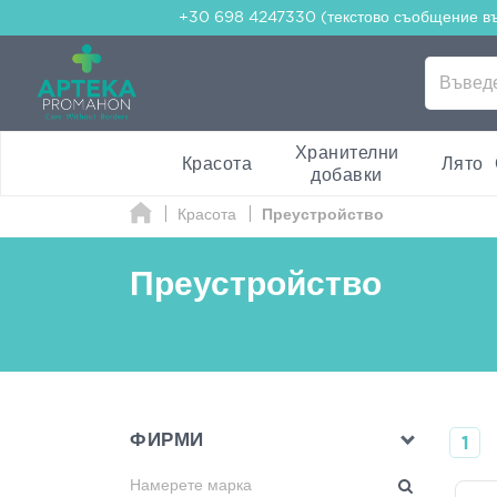
+30 698 4247330 (текстово съобщение в
Хранителни
Красота
Лято
добавки
Красота
Преустройство
Преустройство
ФИРМИ
1