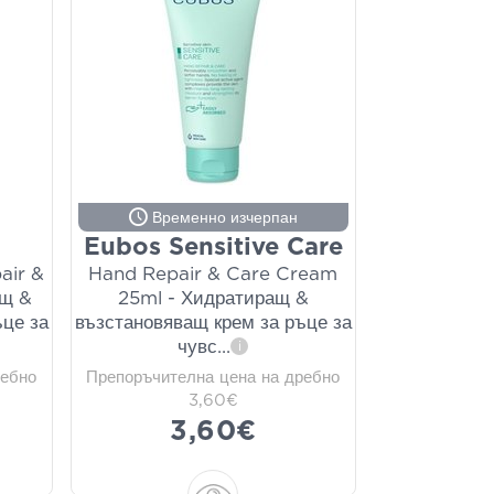
Временно изчерпан
Eubos Sensitive Care
air &
Hand Repair & Care Cream
ащ &
25ml - Хидратиращ &
ъце за
възстановяващ крем за ръце за
чувс
...
i
ребно
Препоръчителна цена на дребно
3,60€
3,60€