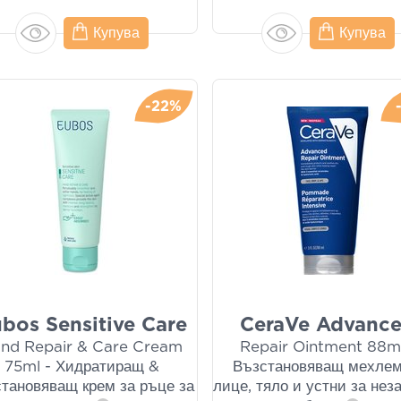
Купува
Купува
-22%
bos Sensitive Care
CeraVe Advanc
nd Repair & Care Cream
Repair Ointment 88ml
75ml - Хидратиращ &
Възстановяващ мехлем
становяващ крем за ръце за
лице, тяло и устни за нез