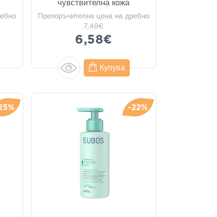
чувствителна кожа
ребно
Препоръчителна цена на дребно
7,48€
6,58€
Купува
25%
-22%