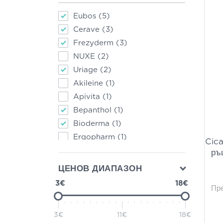
Eubos
(5)
Cerave
(3)
Frezyderm
(3)
NUXE
(2)
Uriage
(2)
Akileine
(1)
Apivita
(1)
Bepanthol
(1)
Bioderma
(1)
Ergopharm
(1)
Cic
Korres
(1)
ръ
La Roche-Posay
(1)
ЦЕНОВ ДИАПАЗОН
Macrovita
(1)
3€
18€
Пр
Oregano 4 Life
(1)
Power Health
(1)
3€
11€
18€
Rilastil
(1)