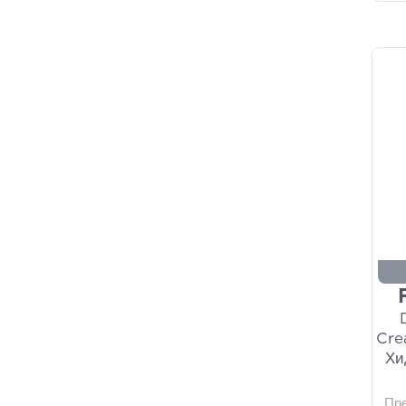
Cre
Хи
Пр