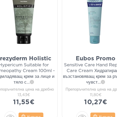
rezyderm Holistic
Eubos Promo
Hypericum Suitable for
Sensitive Care Hand Rep
meopathy Cream 100ml -
Care Cream Хидратир
дмладяващ крем за лице и
възстановяващ крем за р
тяло с
...
чувст
...
i
i
епоръчителна цена на дребно
Препоръчителна цена на д
13,43€
11,80€
11,55€
10,27€