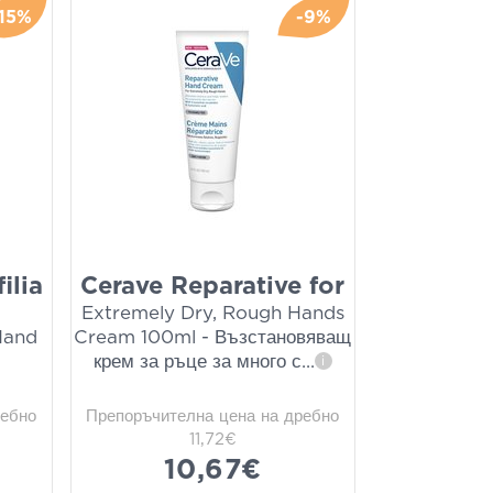
-15%
-9%
ilia
Cerave Reparative for
Extremely Dry, Rough Hands
Hand
Cream 100ml - Възстановяващ
крем за ръце за много с
...
i
ребно
Препоръчителна цена на дребно
11,72€
10,67€