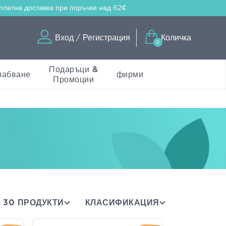
платна доставка
при поръчки над 62€
Вход / Регистрация
Количка
0
Подаръци &
лабване
фирми
Промоции
30 ПРОДУКТИ
КЛАСИФИКАЦИЯ