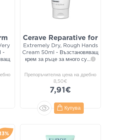
rm
Cerave Reparative for
Very
Extremely Dry, Rough Hands
 -
Cream 50ml - Възстановяващ
яващ
крем за ръце за много су
...
i
ребно
Препоръчителна цена на дребно
8,50€
7,91€
Купува
-13%