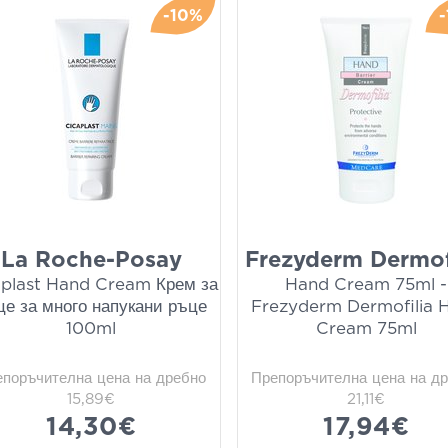
-10%
La Roche-Posay
Frezyderm Dermof
aplast Hand Cream Крем за
Hand Cream 75ml -
це за много напукани ръце
Frezyderm Dermofilia 
100ml
Cream 75ml
епоръчителна цена на дребно
Препоръчителна цена на д
15,89€
21,11€
14,30€
17,94€