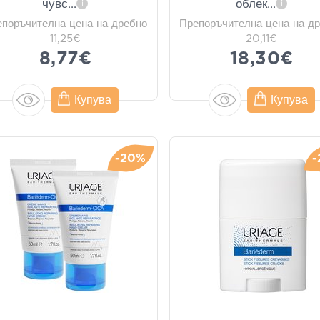
чувс
...
облек
...
i
i
епоръчителна цена на дребно
Препоръчителна цена на д
11,25€
20,11€
8,77€
18,30€
Купува
Купува
-20%
-