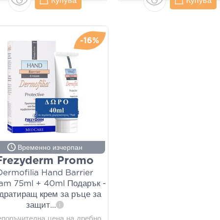
Купува
Купува
-16%
Временно изчерпан
Frezyderm Promo
Dermofilia Hand Barrier
am 75ml + 40ml Подарък -
дратиращ крем за ръце за
защит
...
i
епоръчителна цена на дребно