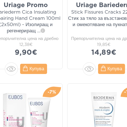
Uriage Promo
Uriage Bariede
ariederm Cica Insulating
Stick Fissures Cracks 2
airing Hand Cream 100ml
Стик за тяло за възстано
(2x50ml) - Изолиращ и
и омекотяване на пукна
регенериращ
...
i
епоръчителна цена на дребно
Препоръчителна цена на д
12,38€
19,85€
9,90€
14,89€
Купува
Купува
-7%