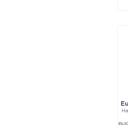
YOUTH LAB.
(1)
Eu
Ha
въз