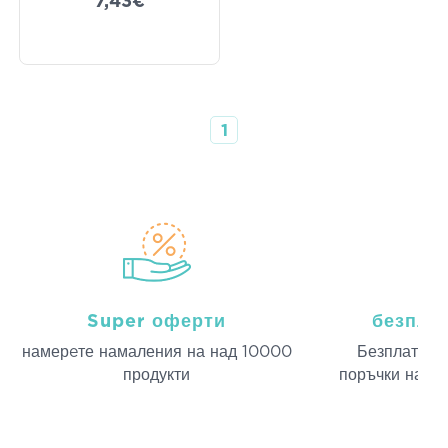
7,43€
1
Super оферти
безпла
намерeте намаления на над 10000
Безплатна д
продукти
поръчки над 