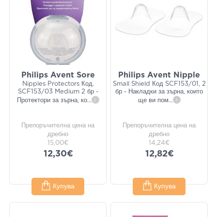
Philips Avent Sore
Philips Avent Nipple
Nipples Protectors Код.
Small Shield Код SCF153/01, 2
SCF153/03 Medium 2 бр -
бр - Накладки за зърна, които
Протектори за зърна, ко
...
i
ще ви пом
...
i
Препоръчителна цена на
Препоръчителна цена на
дребно
дребно
15,00€
14,24€
12,30€
12,82€
Купува
Купува