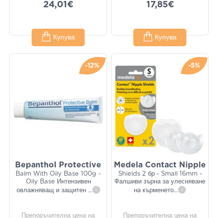
24,01€
17,85€
Купува
Купува
-12%
-5%
Bepanthol Protective
Medela Contact Nipple
Balm With Oily Base 100g -
Shields 2 бр - Small 16mm -
Oily Base Интензивен
Фалшиви зърна за улесняване
овлажняващ и защитен
...
i
на кърменето
...
i
Препоръчителна цена на
Препоръчителна цена на