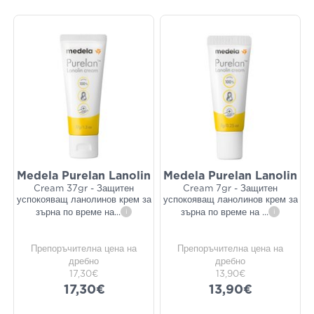
Medela Purelan Lanolin
Medela Purelan Lanolin
Cream 37gr - Защитен
Cream 7gr - Защитен
успокояващ ланолинов крем за
успокояващ ланолинов крем за
зърна по време на
...
i
зърна по време на
...
i
Препоръчителна цена на
Препоръчителна цена на
дребно
дребно
17,30€
13,90€
17,30€
13,90€