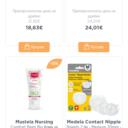
Препоръчителна цена на
Препоръчителна цена на
дребно
дребно
21,92€
24,50€
18,63€
24,01€
Купува
Купува
-13%
Mustela Nursing
Medela Contact Nipple
Comfort Balm Bio Крем за
Shields 2 бр - Medium 20mm -