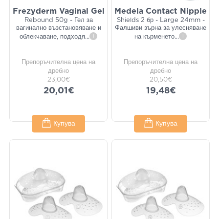
Frezyderm Vaginal Gel
Medela Contact Nipple
Rebound 50g - Гел за
Shields 2 бр - Large 24mm -
вагинално възстановяване и
Фалшиви зърна за улесняване
облекчаване, подходя
...
i
на кърменето
...
i
Препоръчителна цена на
Препоръчителна цена на
дребно
дребно
23,00€
20,50€
20,01€
19,48€
Купува
Купува