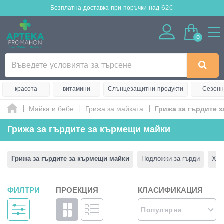
Безплатна доставка
при поръчки над 62€
0
красота
витамини
Слънцезащитни продукти
Сезонн
Майка и бебе
Грижа за майката
Грижа за гърдите 
Грижа за гърдите за кърмещи майки
Грижа за гърдите за кърмещи майки
Подложки за гърди
Хир
ФИЛТРИ
ПРОЕКЦИЯ
КЛАСИФИКАЦИЯ
Популярни