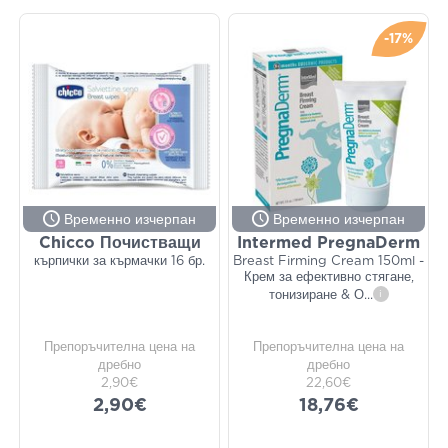
-17%
Временно изчерпан
Временно изчерпан
Chicco Почистващи
Intermed PregnaDerm
кърпички за кърмачки 16 бр.
Breast Firming Cream 150ml -
Крем за ефективно стягане,
тонизиране & О
...
i
Препоръчителна цена на
Препоръчителна цена на
дребно
дребно
2,90€
22,60€
2,90€
18,76€