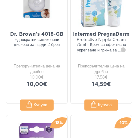
Dr. Brown's 4018-GB
Intermed PregnaDerm
Еднократни силиконови
Protective Nipple Cream
дискове за гърди 2 броя
75ml - Крем за ефективно
укрепване и грижа за
...
i
Препоръчителна цена на
Препоръчителна цена на
дребно
дребно
10,00€
17,58€
10,00€
14,59€
Купува
Купува
-18%
-10%