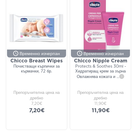
Временно изчерпан
Временно изчерпан
Chicco Breast Wipes
Chicco Nipple Cream
Почистващи кърпички за
Protects & Soothes 30ml -
кърмачки, 72 бр.
Хидратиращ крем за зърна
Овлажнява кожата и
...
i
Препоръчителна цена на
Препоръчителна цена на
дребно
дребно
7,20€
11,90€
7,20€
11,90€