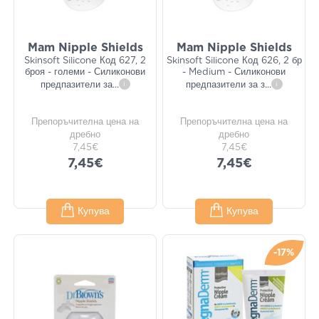
Mam Nipple Shields
Mam Nipple Shields
Skinsoft Silicone Код 627, 2
Skinsoft Silicone Код 626, 2 бр
броя - големи - Силиконови
- Medium - Силиконови
предпазители за
...
i
предпазители за з
...
i
Препоръчителна цена на
Препоръчителна цена на
дребно
дребно
7,45€
7,45€
7,45€
7,45€
Купува
Купува
-17%