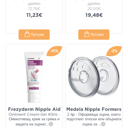
дребно
дребно
12,76€
20,50€
11,23€
19,48€
Купува
Купува
-15%
-2%
Frezyderm Nipple Aid
Medela Nipple Formers
Ointment Cream-Gel 40ml -
2 бр - Оформящи зърна, които
Омекотяващ крем за грижа и
подготвят плоски или обърнати
защита на зърнат
...
i
зърна за
...
i