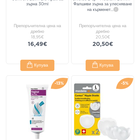
зърна 30ml
Фалшиви зърна за улесняване
на кърменет
...
i
Препоръчителна цена на
Препоръчителна цена на
дребно
дребно
18,95€
20,50€
16,49€
20,50€
Купува
Купува
-13%
-5%