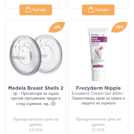
Купува
Купува
-2%
-15%
Medela Breast Shells 2
Frezyderm Nipple
бр - Протектори за зърна
Emollient Cream Gel 40ml -
против протриване преди и
Омекотяващ крем за грижа и
защита на зърната
след кърмене, ид
...
i
Препоръчителна цена на
Препоръчителна цена на
дребно
дребно
24,50€
21,00€