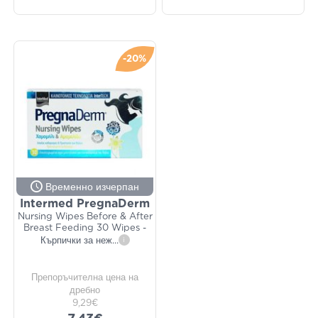
-20%
Временно изчерпан
Intermed PregnaDerm
Nursing Wipes Before & After
Breast Feeding 30 Wipes -
Кърпички за неж
...
i
Препоръчителна цена на
дребно
9,29€