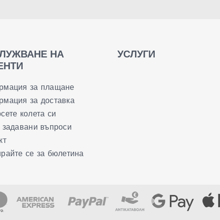
ЛУЖВАНЕ НА
УСЛУГИ
ЕНТИ
рмация за плащане
мация за доставка
сете колета си
 задавани въпроси
кт
райте се за бюлетина