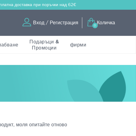
платна доставка
при поръчки над 62€
Вход / Регистрация
Количка
0
Подаръци &
лабване
фирми
Промоции
родукт, моля опитайте отново