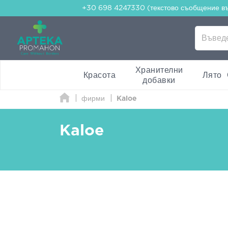
+30 698 4247330 (текстово съобщение в
Хранителни
Красота
Лято
добавки
фирми
Kaloe
Kaloe