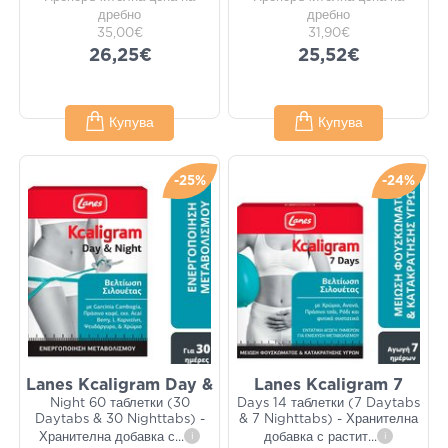
дребно
дребно
35,00€
31,90€
26,25€
25,52€
Купува
Купува
-25%
-24%
Lanes Kcaligram Day &
Lanes Kcaligram 7
Night 60 таблетки (30
Days 14 таблетки (7 Daytabs
Daytabs & 30 Nighttabs) -
& 7 Nighttabs) - Хранителна
Хранителна добавка с
...
i
добавка с растит
...
i