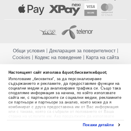
Общи условия
|
Декларация за поверителност
|
Cookies
|
Кодекс на поведение
|
Карта на сайта
Aptekapromahon.com ви информира, че хранителните добавки не
Настоящият сайт използва &quot;бисквитки&quot;
заместват балансираната диета и не са предназначени за
Използваме „бисквитки“, за да персонализираме
профилактика, лечение или лечение на човешки заболявания.
съдържанието и рекламите, да предоставяме функции на
Консултирайте се с Вашия лекар, ако сте бременна, кърмите,
социални медии и да анализираме трафика си. Също така
приемате лекарства или имате някакви здравословни проблеми,
споделяме информация за начина, по който използвате
преди да използвате някаква хранителна добавка. Непрекъснато се
сайта ни, с партньорските си социални медии, рекламните
стремим да ви предоставяме точна и валидна информация. Ако
си партньори и партньори за анализ, които може да я
имате някакви въпроси или коментари относно тях, моля свържете
комбинират с друга предоставена им от Вас информация
се с нас.
или с такава, която са събрали от ползването от Ваша
страна на услугите им. Ако продължите да използвате
Copyright
©
2012-2026 - All rights Reserved.
нашия уебсайт, вие се съгласявате с използването на
Покажи детайли
бисквитки.
Aptekapromahon.com eBusinessTeam • Website by
Повече информация за бисквитките можете да намерите