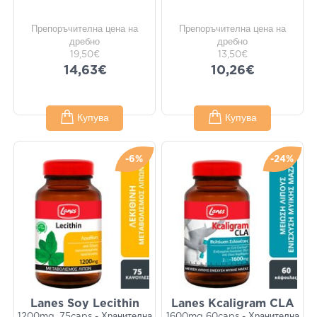
Препоръчителна цена на
Препоръчителна цена на
дребно
дребно
19,50€
13,50€
14,63€
10,26€
Купува
Купува
-6%
-24%
Lanes Soy Lecithin
Lanes Kcaligram CLA
1200mg, 75caps - Хранителна
1600mg 60caps - Хранителна