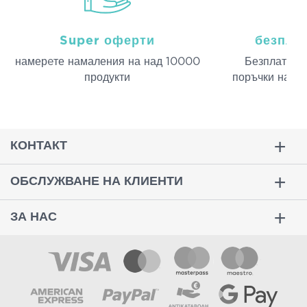
Super оферти
безпла
намерeте намаления на над 10000
Безплатна д
продукти
поръчки над 
КОНТАКТ
ОБСЛУЖВАНЕ НА КЛИЕНТИ
ЗА НАС