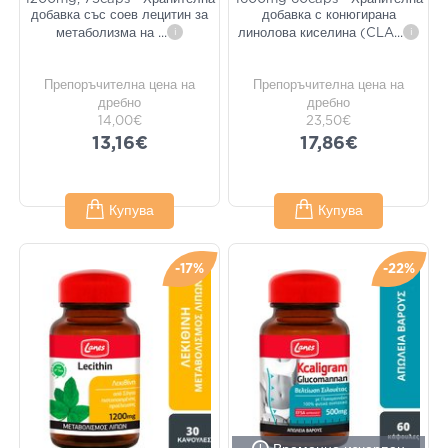
добавка със соев лецитин за
добавка с конюгирана
метаболизма на
...
i
линолова киселина (CLA
...
i
Препоръчителна цена на
Препоръчителна цена на
дребно
дребно
14,00€
23,50€
13,16€
17,86€
Купува
Купува
-17%
-22%