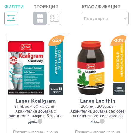
ФИЛТРИ
ПРОЕКЦИЯ
КЛАСИФИКАЦИЯ
Популярни
-25%
-20%
Lanes Kcaligram
Lanes Lecithin
Slimbody 60 капсули -
1200mg, 200caps -
Хранителна добавка с
Хранителна добавка със соев
растителни фибри с 5-кратно
лецитин за метаболизма на
дей
...
i
маз
...
i
Препоръчителна цена на
Препоръчителна цена на