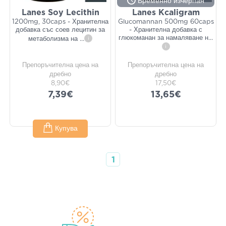
Временно изчерпан
Lanes Soy Lecithin
Lanes Kcaligram
1200mg, 30caps - Хранителна
Glucomannan 500mg 60caps
добавка със соев лецитин за
- Хранителна добавка с
глюкоманан за намаляване н
...
метаболизма на
...
i
i
Препоръчителна цена на
Препоръчителна цена на
дребно
дребно
8,90€
17,50€
7,39€
13,65€
Купува
1