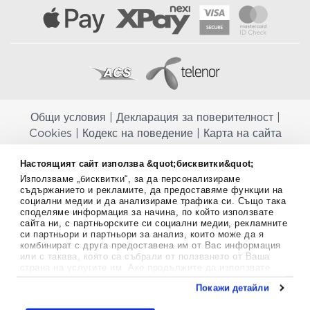
Общи условия
|
Декларация за поверителност
|
Cookies
|
Кодекс на поведение
|
Карта на сайта
Aptekapromahon.com ви информира, че хранителните добавки не
Настоящият сайт използва &quot;бисквитки&quot;
заместват балансираната диета и не са предназначени за
Използваме „бисквитки“, за да персонализираме
профилактика, лечение или лечение на човешки заболявания.
съдържанието и рекламите, да предоставяме функции на
Консултирайте се с Вашия лекар, ако сте бременна, кърмите,
социални медии и да анализираме трафика си. Също така
приемате лекарства или имате някакви здравословни проблеми,
споделяме информация за начина, по който използвате
преди да използвате някаква хранителна добавка. Непрекъснато се
сайта ни, с партньорските си социални медии, рекламните
стремим да ви предоставяме точна и валидна информация. Ако
си партньори и партньори за анализ, които може да я
комбинират с друга предоставена им от Вас информация
имате някакви въпроси или коментари относно тях, моля свържете
или с такава, която са събрали от ползването от Ваша
се с нас.
страна на услугите им. Ако продължите да използвате
нашия уебсайт, вие се съгласявате с използването на
Copyright
©
2012-2026 - All rights Reserved.
Покажи детайли
бисквитки.
Aptekapromahon.com eBusinessTeam • Website by
Повече информация за бисквитките можете да намерите