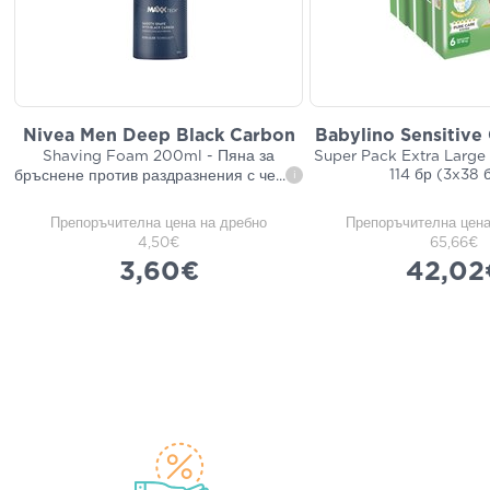
Nivea Men Deep Black Carbon
Babylino Sensitive
Shaving Foam 200ml - Пяна за
Super Pack Extra Large
114 бр (3x38 б
бръснене против раздразнения с че
...
i
Препоръчителна цена на дребно
Препоръчителна цена
4,50€
65,66€
3,60€
42,02