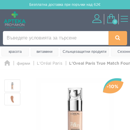
Безплатна доставка
при поръчки над 62€
0
красота
витамини
Слънцезащитни продукти
Сезонн
фирми
L'Oréal Paris
L'Oreal Paris True Match Fou
-10%