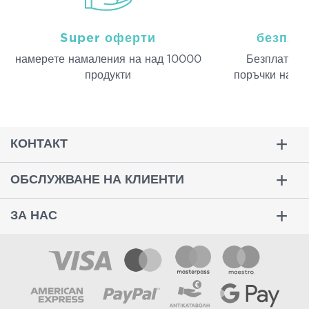
Super оферти
безпла
намерeте намаления на над 10000
Безплатна д
продукти
поръчки над 
КОНТАКТ
ОБСЛУЖВАНЕ НА КЛИЕНТИ
ЗА НАС