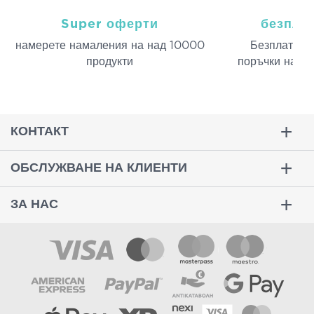
Super оферти
безпла
намерeте намаления на над 10000
Безплатна д
продукти
поръчки над 
КОНТАКТ
ОБСЛУЖВАНЕ НА КЛИЕНТИ
ЗА НАС