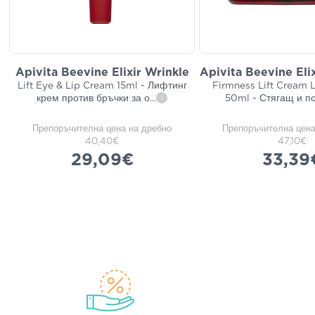
Apivita Beevine Elixir Wrinkle
Apivita Beevine Elix
Lift Eye & Lip Cream 15ml - Лифтинг
Firmness Lift Cream L
крем против бръчки за о
...
50ml - Стягащ и п
i
Препоръчителна цена на дребно
Препоръчителна цена
40,40€
47,10€
29,09€
33,39