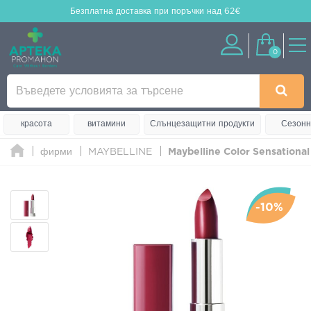
Безплатна доставка
при поръчки над 62€
0
красота
витамини
Слънцезащитни продукти
Сезонн
фирми
MAYBELLINE
Maybelline Color Sensational
-10%