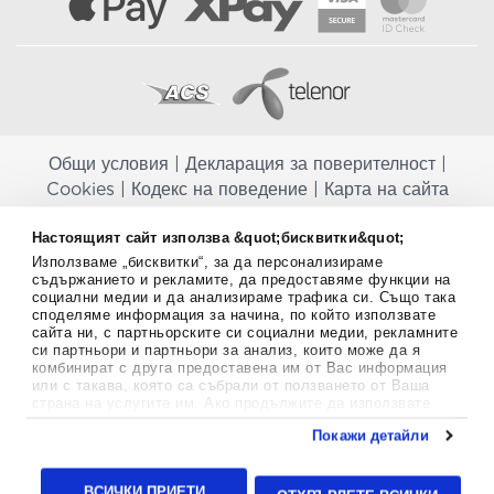
Общи условия
|
Декларация за поверителност
|
Cookies
|
Кодекс на поведение
|
Карта на сайта
Aptekapromahon.com ви информира, че хранителните добавки не
Настоящият сайт използва &quot;бисквитки&quot;
заместват балансираната диета и не са предназначени за
Използваме „бисквитки“, за да персонализираме
профилактика, лечение или лечение на човешки заболявания.
съдържанието и рекламите, да предоставяме функции на
Консултирайте се с Вашия лекар, ако сте бременна, кърмите,
социални медии и да анализираме трафика си. Също така
приемате лекарства или имате някакви здравословни проблеми,
споделяме информация за начина, по който използвате
преди да използвате някаква хранителна добавка. Непрекъснато се
сайта ни, с партньорските си социални медии, рекламните
стремим да ви предоставяме точна и валидна информация. Ако
си партньори и партньори за анализ, които може да я
комбинират с друга предоставена им от Вас информация
имате някакви въпроси или коментари относно тях, моля свържете
или с такава, която са събрали от ползването от Ваша
се с нас.
страна на услугите им. Ако продължите да използвате
нашия уебсайт, вие се съгласявате с използването на
Copyright
©
2012-2026 - All rights Reserved.
Покажи детайли
бисквитки.
Aptekapromahon.com eBusinessTeam • Website by
Повече информация за бисквитките можете да намерите
тук
.
24lc.gr
ВСИЧКИ ПРИЕТИ