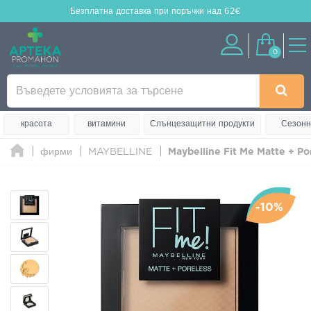
Безплатна доставка
при поръчки над 62€
0
красота
витамини
Слънцезащитни продукти
Сезонн
фирми
MAYBELLINE
Maybelline Fit Me Matte + Po
-10%