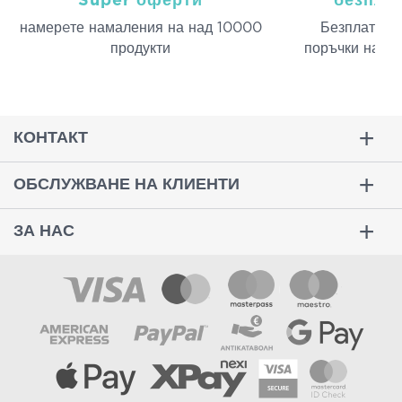
Super оферти
безпла
намерeте намаления на над 10000
Безплатна д
продукти
поръчки над 
КОНТАКТ
ОБСЛУЖВАНЕ НА КЛИЕНТИ
ЗА НАС