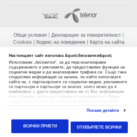
Общи условия
|
Декларация за поверителност
|
Cookies
|
Кодекс на поведение
|
Карта на сайта
Aptekapromahon.com ви информира, че хранителните добавки не
Настоящият сайт използва &quot;бисквитки&quot;
заместват балансираната диета и не са предназначени за
Използваме „бисквитки“, за да персонализираме
профилактика, лечение или лечение на човешки заболявания.
съдържанието и рекламите, да предоставяме функции на
Консултирайте се с Вашия лекар, ако сте бременна, кърмите,
социални медии и да анализираме трафика си. Също така
приемате лекарства или имате някакви здравословни проблеми,
споделяме информация за начина, по който използвате
преди да използвате някаква хранителна добавка. Непрекъснато се
сайта ни, с партньорските си социални медии, рекламните
стремим да ви предоставяме точна и валидна информация. Ако
си партньори и партньори за анализ, които може да я
комбинират с друга предоставена им от Вас информация
имате някакви въпроси или коментари относно тях, моля свържете
или с такава, която са събрали от ползването от Ваша
се с нас.
страна на услугите им. Ако продължите да използвате
нашия уебсайт, вие се съгласявате с използването на
Copyright
©
2012-2026 - All rights Reserved.
Покажи детайли
бисквитки.
Aptekapromahon.com eBusinessTeam • Website by
Повече информация за бисквитките можете да намерите
тук
.
24lc.gr
ВСИЧКИ ПРИЕТИ
ОТХВЪРЛЕТЕ ВСИЧКИ