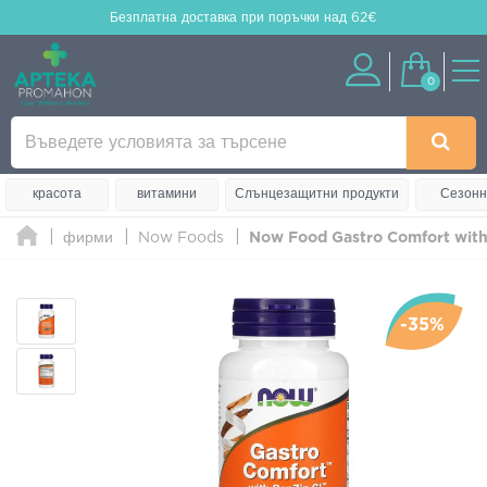
Безплатна доставка
при поръчки над 62€
0
красота
витамини
Слънцезащитни продукти
Сезонн
фирми
Now Foods
Now Food Gastro Comfort with
-35%