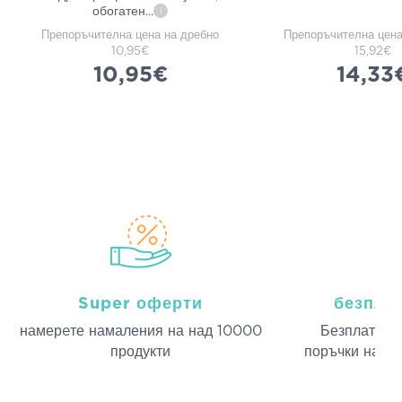
обогатен
...
i
Препоръчителна цена на дребно
Препоръчителна цена
10,95€
15,92€
10,95€
14,33
Super оферти
безпла
намерeте намаления на над 10000
Безплатна д
продукти
поръчки над 