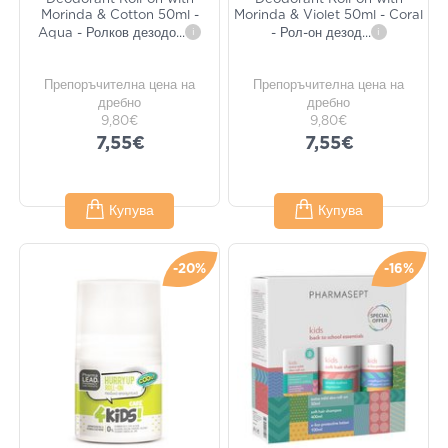
Morinda & Cotton 50ml -
Morinda & Violet 50ml - Coral
Aqua - Ролков дезодо
...
i
- Рол-он дезод
...
i
Препоръчителна цена на
Препоръчителна цена на
дребно
дребно
9,80€
9,80€
7,55€
7,55€
Купува
Купува
-20%
-16%