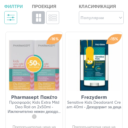
ФИЛТРИ
ПРОЕКЦИЯ
КЛАСИФИКАЦИЯ
Популярни
-16%
-15%
Pharmasept Πακέτο
Frezyderm
Προσφοράς Kids Extra Mild
Sensitive Kids Deodorant Cre
Deo Roll on 2x50ml -
am 40ml - Дезодорант за деца
Изключително нежен дезодо
...
i
Препоръчителна цена на
Препоръчителна цена на