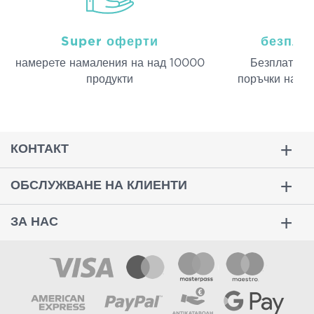
Super оферти
безпла
намерeте намаления на над 10000
Безплатна д
продукти
поръчки над 
КОНТАКТ
ОБСЛУЖВАНЕ НА КЛИЕНТИ
ЗА НАС