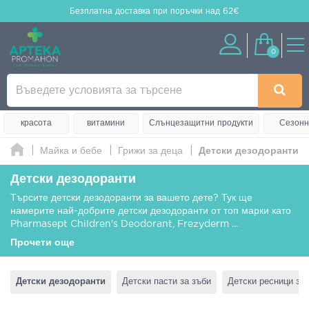
Безплатна доставка
при поръчки над 62€
0
красота
витамини
Слънцезащитни продукти
Сезонн
Майка и бебе
Грижи за деца
Детски дезодоранти
Детски дезодоранти
Търсите детски дезодоранти за вашето дете? Тук ще
намерите най-добрите детски дезодоранти от топ марки като
Pharmasept Children's Deodorant, Frezyderm
...
Прочети още
Детски дезодоранти
Детски пасти за зъби
Детски ресници за 