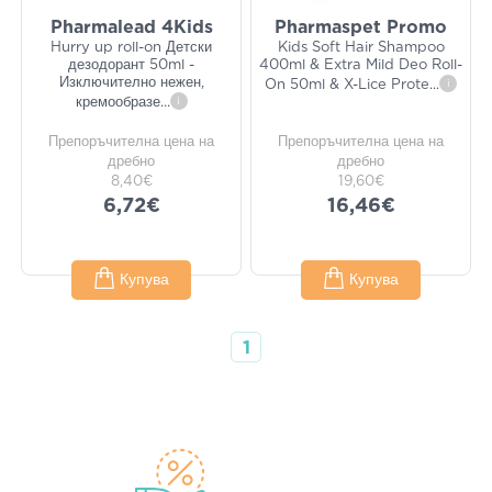
Pharmalead 4Kids
Pharmaspet Promo
Hurry up roll-on Детски
Kids Soft Hair Shampoo
дезодорант 50ml -
400ml & Extra Mild Deo Roll-
Изключително нежен,
On 50ml & X-Lice Prote
...
i
кремообразе
...
i
Препоръчителна цена на
Препоръчителна цена на
дребно
дребно
8,40€
19,60€
6,72€
16,46€
Купува
Купува
1