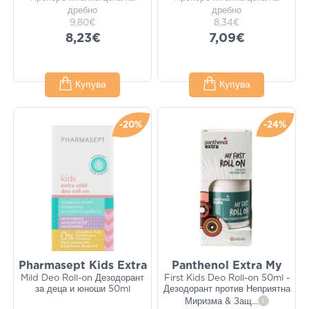
дребно
дребно
9,80€
8,34€
8,23€
7,09€
Купува
Купува
-20%
-24%
Pharmasept Kids Extra
Panthenol Extra My
Mild Deo Roll-on Дезодорант
First Kids Deo Roll-on 50ml -
за деца и юноши 50ml
Дезодорант против Неприятна
Миризма & Защ
...
i