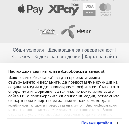
Общи условия
|
Декларация за поверителност
|
Cookies
|
Кодекс на поведение
|
Карта на сайта
Aptekapromahon.com ви информира, че хранителните добавки не
Настоящият сайт използва &quot;бисквитки&quot;
заместват балансираната диета и не са предназначени за
Използваме „бисквитки“, за да персонализираме
профилактика, лечение или лечение на човешки заболявания.
съдържанието и рекламите, да предоставяме функции на
Консултирайте се с Вашия лекар, ако сте бременна, кърмите,
социални медии и да анализираме трафика си. Също така
приемате лекарства или имате някакви здравословни проблеми,
споделяме информация за начина, по който използвате
преди да използвате някаква хранителна добавка. Непрекъснато се
сайта ни, с партньорските си социални медии, рекламните
стремим да ви предоставяме точна и валидна информация. Ако
си партньори и партньори за анализ, които може да я
имате някакви въпроси или коментари относно тях, моля свържете
комбинират с друга предоставена им от Вас информация
се с нас.
или с такава, която са събрали от ползването от Ваша
страна на услугите им. Ако продължите да използвате
Copyright
©
2012-2026 - All rights Reserved.
нашия уебсайт, вие се съгласявате с използването на
Покажи детайли
бисквитки.
Aptekapromahon.com eBusinessTeam • Website by
Повече информация за бисквитките можете да намерите