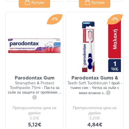
Купува
Купува
-7%
-7%
Parodontax Gum
Parodontax Gums &
Strengthen & Protect
Teeth Soft Toothbrush 1 брой -
Toothpaste 75ml - Паста за
тъмно син - Четка за зъби с
зъби за защита от проблеми
...
меки влакна з
...
i
i
Препоръчителна цена на
Препоръчителна цена на
дребно
дребно
5,51€
5,20€
5,12€
4,84€