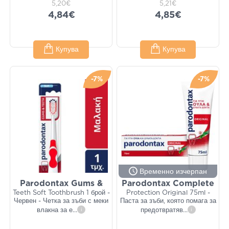
5,20€
5,21€
4,84€
4,85€
Купува
Купува
-7%
-7%
Временно изчерпан
Parodontax Gums &
Parodontax Complete
Teeth Soft Toothbrush 1 брой -
Protection Original 75ml -
Червен - Четка за зъби с меки
Паста за зъби, която помага за
влакна за е
...
i
предотвратяв
...
i