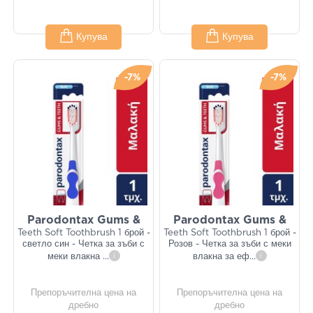
Купува
Купува
-7%
-7%
Parodontax Gums &
Parodontax Gums &
Teeth Soft Toothbrush 1 брой -
Teeth Soft Toothbrush 1 брой -
светло син - Четка за зъби с
Розов - Четка за зъби с меки
меки влакна
...
i
влакна за еф
...
i
Препоръчителна цена на
Препоръчителна цена на
дребно
дребно