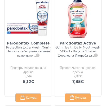
Parodontax Complete
Parodontax Active
Protection Extra Fresh 75ml -
Gum Health Daily Mouthwash
Паста за зъби против кървене
500ml - Вода за Уста за
на венците
...
i
Ежедневна Употреба за
...
i
Препоръчителна цена на
Препоръчителна цена на
дребно
дребно
5,51€
7,82€
5,12€
7,35€
Купува
Купува