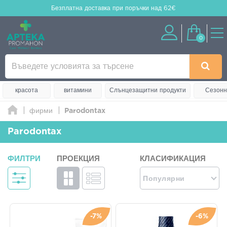
Безплатна доставка
при поръчки над 62€
0
красота
витамини
Слънцезащитни продукти
Сезонн
фирми
Parodontax
Parodontax
ФИЛТРИ
ПРОЕКЦИЯ
КЛАСИФИКАЦИЯ
Популярни
-7%
-6%