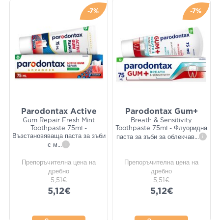
-7%
-7%
Parodontax Active
Parodontax Gum+
Gum Repair Fresh Mint
Breath & Sensitivity
Toothpaste 75ml -
Toothpaste 75ml - Флуоридна
Възстановяваща паста за зъби
паста за зъби за облекчав
...
i
с м
...
i
Препоръчителна цена на
Препоръчителна цена на
дребно
дребно
5,51€
5,51€
5,12€
5,12€