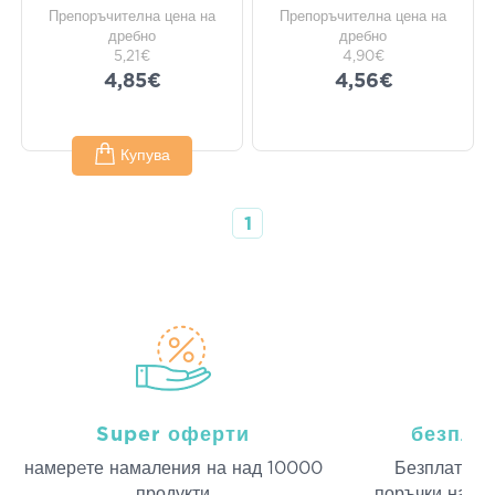
Препоръчителна цена на
Препоръчителна цена на
дребно
дребно
5,21€
4,90€
4,85€
4,56€
Купува
1
Super оферти
безпла
намерeте намаления на над 10000
Безплатна д
продукти
поръчки над 