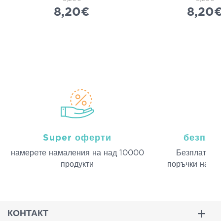
8,20€
8,20
Super оферти
безпла
намерeте намаления на над 10000
Безплатна д
продукти
поръчки над 
КОНТАКТ