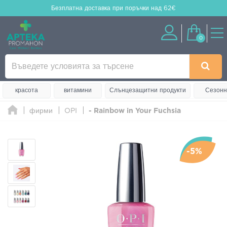
Безплатна доставка
при поръчки над 62€
0
красота
витамини
Слънцезащитни продукти
Сезонн
фирми
OPI
- Rainbow in Your Fuchsia
-5%