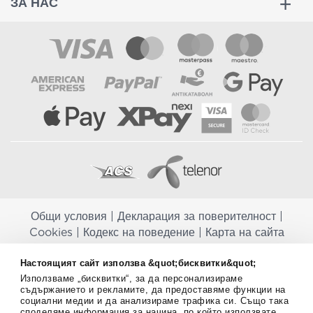
ЗА НАС
Общи условия
|
Декларация за поверителност
|
Cookies
|
Кодекс на поведение
|
Карта на сайта
Aptekapromahon.com ви информира, че хранителните добавки не
Настоящият сайт използва &quot;бисквитки&quot;
заместват балансираната диета и не са предназначени за
Използваме „бисквитки“, за да персонализираме
профилактика, лечение или лечение на човешки заболявания.
съдържанието и рекламите, да предоставяме функции на
Консултирайте се с Вашия лекар, ако сте бременна, кърмите,
социални медии и да анализираме трафика си. Също така
приемате лекарства или имате някакви здравословни проблеми,
споделяме информация за начина, по който използвате