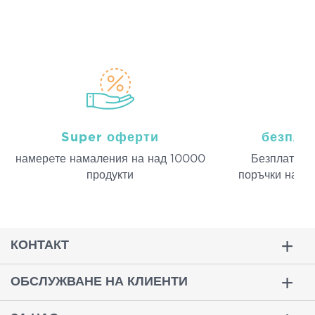
Super оферти
безпла
намерeте намаления на над 10000
Безплатна д
продукти
поръчки над 
КОНТАКТ
ОБСЛУЖВАНЕ НА КЛИЕНТИ