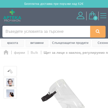
Безплатна доставка
при поръчки над 62€
0
красота
витамини
Слънцезащитни продукти
Сезонн
фирми
Bulk
Щит за лице с наклон, регулируемо 