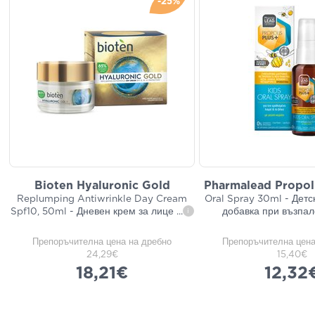
-25%
Bioten Hyaluronic Gold
Pharmalead Propoli
Replumping Antiwrinkle Day Cream
Oral Spray 30ml - Детс
Spf10, 50ml - Дневен крем за лице
...
добавка при възпал
i
Препоръчителна цена на дребно
Препоръчителна цена
24,29€
15,40€
18,21€
12,32