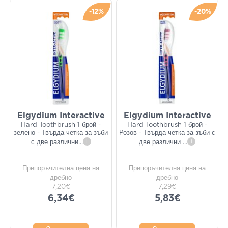
-12%
-20%
Elgydium Interactive
Elgydium Interactive
Hard Toothbrush 1 брой -
Hard Toothbrush 1 брой -
зелено - Твърда четка за зъби
Розов - Твърда четка за зъби с
с две различни
...
i
две различни
...
i
Препоръчителна цена на
Препоръчителна цена на
дребно
дребно
7,20€
7,29€
6,34€
5,83€