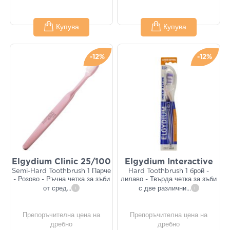
Купува
Купува
-12%
-12%
Elgydium Clinic 25/100
Elgydium Interactive
Semi-Hard Toothbrush 1 Парче
Hard Toothbrush 1 брой -
- Розово - Ръчна четка за зъби
лилаво - Твърда четка за зъби
от сред
...
i
с две различни
...
i
Препоръчителна цена на
Препоръчителна цена на
дребно
дребно