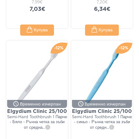
7,99€
7,20€
7,03€
6,34€
Купува
Купува
-12%
-12%
Временно изчерпан
Временно изчерпан
Elgydium Clinic 25/100
Elgydium Clinic 25/100
Semi-Hard Toothbrush 1 Парче
Semi-Hard Toothbrush 1 Парче
- Бяло - Ръчна четка за зъби
- синьо - Ръчна четка за зъби
от средна
...
i
от средн
...
i