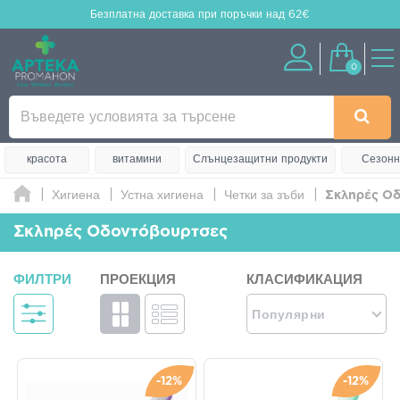
Безплатна доставка
при поръчки над 62€
0
красота
витамини
Слънцезащитни продукти
Сезонн
Хигиена
Устна хигиена
Четки за зъби
Σκληρές Ο
Σκληρές Οδοντόβουρτσες
ФИЛТРИ
ПРОЕКЦИЯ
КЛАСИФИКАЦИЯ
Популярни
-12%
-12%