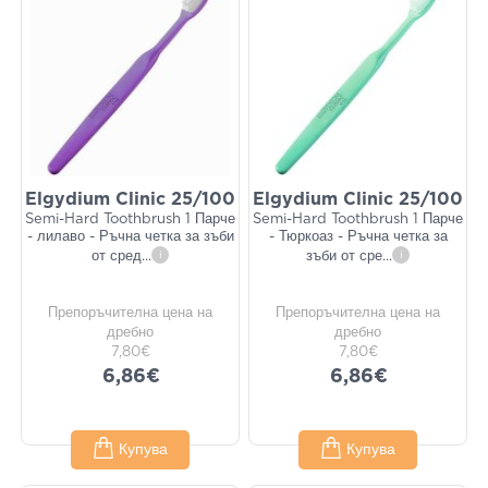
Elgydium Clinic 25/100
Elgydium Clinic 25/100
Semi-Hard Toothbrush 1 Парче
Semi-Hard Toothbrush 1 Парче
- лилаво - Ръчна четка за зъби
- Тюркоаз - Ръчна четка за
от сред
...
i
зъби от сре
...
i
Препоръчителна цена на
Препоръчителна цена на
дребно
дребно
7,80€
7,80€
6,86€
6,86€
Купува
Купува