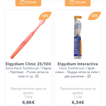
Купува
Купува
-12%
-12%
Elgydium Clinic 25/100
Elgydium Interactive
Semi-Hard Toothbrush 1 Парче
Hard Toothbrush 1 брой -
- Портокал - Ръчна четка за
синьо - Твърда четка за зъби с
зъби от ср
...
i
две различни
...
i
Препоръчителна цена на
Препоръчителна цена на
дребно
дребно
7,80€
7,20€
6,86€
6,34€