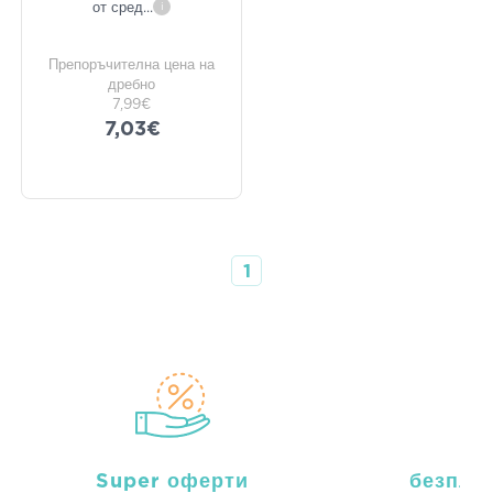
от сред
...
i
Препоръчителна цена на
дребно
7,99€
7,03€
1
Super оферти
безпла