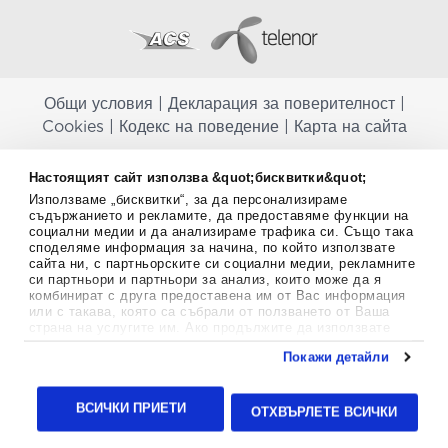
Общи условия
|
Декларация за поверителност
|
Cookies
|
Кодекс на поведение
|
Карта на сайта
Aptekapromahon.com ви информира, че хранителните добавки не
Настоящият сайт използва &quot;бисквитки&quot;
заместват балансираната диета и не са предназначени за
Използваме „бисквитки“, за да персонализираме
профилактика, лечение или лечение на човешки заболявания.
съдържанието и рекламите, да предоставяме функции на
Консултирайте се с Вашия лекар, ако сте бременна, кърмите,
социални медии и да анализираме трафика си. Също така
приемате лекарства или имате някакви здравословни проблеми,
споделяме информация за начина, по който използвате
преди да използвате някаква хранителна добавка. Непрекъснато се
сайта ни, с партньорските си социални медии, рекламните
стремим да ви предоставяме точна и валидна информация. Ако
си партньори и партньори за анализ, които може да я
имате някакви въпроси или коментари относно тях, моля свържете
комбинират с друга предоставена им от Вас информация
се с нас.
или с такава, която са събрали от ползването от Ваша
страна на услугите им. Ако продължите да използвате
Copyright
©
2012-2026 - All rights Reserved.
нашия уебсайт, вие се съгласявате с използването на
Покажи детайли
бисквитки.
Aptekapromahon.com eBusinessTeam • Website by
Повече информация за бисквитките можете да намерите
24lc.gr
тук
.
ВСИЧКИ ПРИЕТИ
ОТХВЪРЛЕТЕ ВСИЧКИ