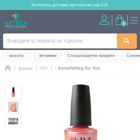
Безплатна доставка
при поръчки над 62€
0
красота
витамини
Слънцезащитни продукти
Сезонн
фирми
OPI
- Snowfalling for You