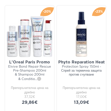
-20%
-23%
L'Oreal Paris Promo
Phyto Reparation Heat
Elvive Bond Repair Rescue
Protection Spray 150ml -
Pre-Shampoo 200ml
Спрей за термична защита
& Shampoo 200ml
против счупване
& Conditio
...
i
Препоръчителна цена на
Препоръчителна цена на
дребно
дребно
37,32€
17,00€
29,86€
13,09€