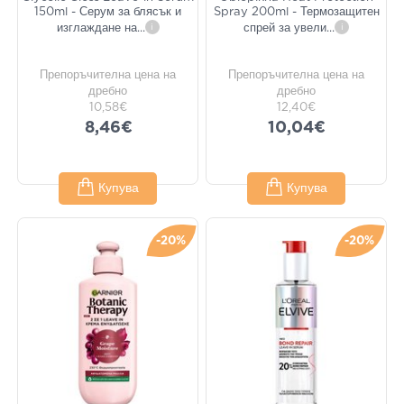
150ml - Серум за блясък и
Spray 200ml - Термозащитен
изглаждане на
...
i
спрей за увели
...
i
Препоръчителна цена на
Препоръчителна цена на
дребно
дребно
10,58€
12,40€
8,46€
10,04€
Купува
Купува
-20%
-20%