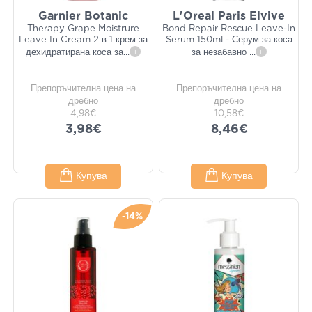
Garnier Botanic
L'Oreal Paris Elvive
Therapy Grape Moistrure
Bond Repair Rescue Leave-In
Leave In Cream 2 в 1 крем за
Serum 150ml - Серум за коса
дехидратирана коса за
...
i
за незабавно
...
i
Препоръчителна цена на
Препоръчителна цена на
дребно
дребно
4,98€
10,58€
3,98€
8,46€
Купува
Купува
-14%