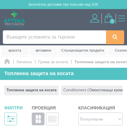
Безплатна доставка
при поръчки над 62€
0
красота
витамини
Слънцезащитни продукти
Сезонн
Хигиена
Грижа за косата
Топлинна защита на коса
Топлинна защита на косата
Топлинна защита на косата
Conditioners (Омекотяващи кремов
ФИЛТРИ
ПРОЕКЦИЯ
КЛАСИФИКАЦИЯ
Популярни