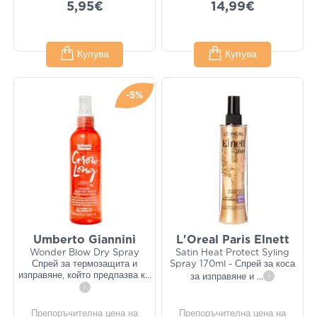
5,95€
14,99€
Купува
Купува
-5%
Umberto Giannini
L'Oreal Paris Elnett
Wonder Blow Dry Spray
Satin Heat Protect Syling
Спрей за термозащита и
Spray 170ml - Спрей за коса
изправяне, който предпазва к
...
за изправяне и
...
i
i
Препоръчителна цена на
Препоръчителна цена на