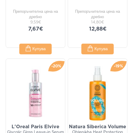
Препоръчителна цена на
Препоръчителна цена на
дребно
дребно
9,59€
14,80€
7,67€
12,88€
Купува
Купува
-20%
-19%
L'Oreal Paris Elvive
Natura Siberica Volume
Glycolic Gloss Leave-in Serum
Oblepikha Heat Protection