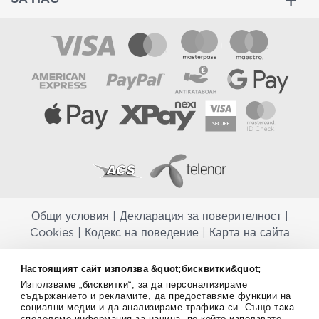
Общи условия
|
Декларация за поверителност
|
Cookies
|
Кодекс на поведение
|
Карта на сайта
Aptekapromahon.com ви информира, че хранителните добавки не
Настоящият сайт използва &quot;бисквитки&quot;
заместват балансираната диета и не са предназначени за
Използваме „бисквитки“, за да персонализираме
профилактика, лечение или лечение на човешки заболявания.
съдържанието и рекламите, да предоставяме функции на
Консултирайте се с Вашия лекар, ако сте бременна, кърмите,
социални медии и да анализираме трафика си. Също така
приемате лекарства или имате някакви здравословни проблеми,
споделяме информация за начина, по който използвате