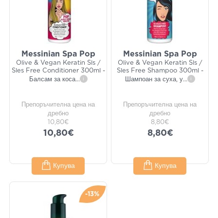
Messinian Spa Pop
Messinian Spa Pop
Olive & Vegan Keratin Sls /
Olive & Vegan Keratin Sls /
Sles Free Conditioner 300ml -
Sles Free Shampoo 300ml -
Балсам за коса
...
i
Шампоан за суха, у
...
i
Препоръчителна цена на
Препоръчителна цена на
дребно
дребно
10,80€
8,80€
10,80€
8,80€
Купува
Купува
-13%