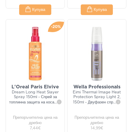
Купува
Купува
-20%
L'Oreal Paris Elvive
Wella Professionals
Dream Long Heat Slayer
Eimi Thermal Image Heat
Spray 150ml - Спрей за
Protection Spray Light 2,
топлинна защита на коса
...
i
150ml - Двуфазен спр
...
i
Препоръчителна цена на
Препоръчителна цена на
дребно
дребно
7,44€
14,99€