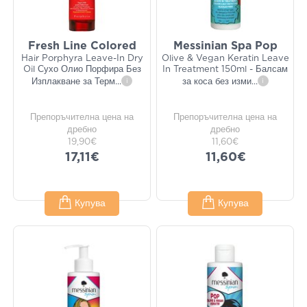
Fresh Line Colored
Messinian Spa Pop
Hair Porphyra Leave-In Dry
Olive & Vegan Keratin Leave
Oil Сухо Олио Порфира Без
In Treatment 150ml - Балсам
Изплакване за Терм
...
i
за коса без изми
...
i
Препоръчителна цена на
Препоръчителна цена на
дребно
дребно
19,90€
11,60€
17,11€
11,60€
Купува
Купува