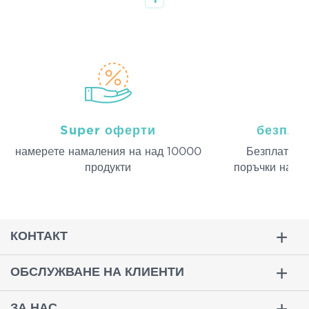
Super оферти
безпла
намерeте намаления на над 10000
Безплатна д
продукти
поръчки над 
КОНТАКТ
ОБСЛУЖВАНЕ НА КЛИЕНТИ
ЗА НАС