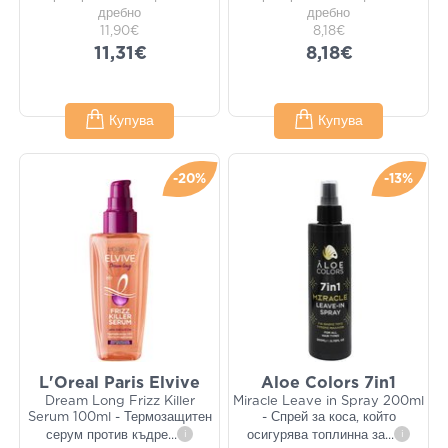
дребно
дребно
11,90€
8,18€
11,31€
8,18€
Купува
Купува
-20%
-13%
L'Oreal Paris Elvive
Aloe Colors 7in1
Dream Long Frizz Killer
Miracle Leave in Spray 200ml
Serum 100ml - Термозащитен
- Спрей за коса, който
серум против къдре
...
i
осигурява топлинна за
...
i