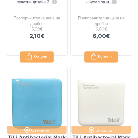
печатни дизайн 2
...
i
- бухал за м
...
i
Препоръчителна цена на
Препоръчителна цена на
дребно
дребно
5,99€
6,00€
2,10€
6,00€
Купува
Купува
Отменен
Отменен
TiLi Antibacterial Mask
TiLi Antibacterial Mask