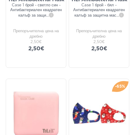
Case 1 брой - светло син -
Case 1 брой - бял -
Антибактериален квадратен
Антибактериален квадратен
калъф за защи
...
i
калъф за защитна мас
...
i
Препоръчителна цена на
Препоръчителна цена на
дребно
дребно
2,50€
2,50€
2,50€
2,50€
-65%