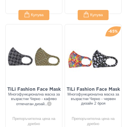
Купува
Купува
-65%
TiLi Fashion Face Mask
TiLi Fashion Face Mask
Многофункционална маска за
Многофункционална маска за
възрастни Черно - кафяво
възрастни Черно - червен
дизайн 2 броя
отпечатан дизай
...
i
Препоръчителна цена на
Препоръчителна цена на
дребно
дребно