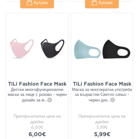
Купува
Купува
TiLi Fashion Face Mask
TiLi Fashion Face Mask
Детски многофункционални
Маска за многократна употреба
маски за лице с розово - черен
за възрастни Светло синьо -
дизайн за м
...
i
черен диз
...
i
Препоръчителна цена на
Препоръчителна цена на
дребно
дребно
6,00€
5,99€
6,00€
5,99€