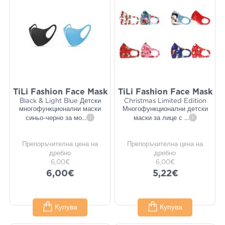
TiLi Fashion Face Mask
TiLi Fashion Face Mask
Black & Light Blue Детски
Christmas Limited Edition
многофункционални маски
Многофункционални детски
синьо-черно за мо
...
i
маски за лице с
...
i
Препоръчителна цена на
Препоръчителна цена на
дребно
дребно
6,00€
6,00€
6,00€
5,22€
Купува
Купува