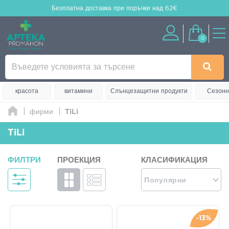
Безплатна доставка
при поръчки над 62€
0
красота
витамини
Слънцезащитни продукти
Сезонн
фирми
TiLi
TiLi
ФИЛТРИ
ПРОЕКЦИЯ
КЛАСИФИКАЦИЯ
Популярни
-13%