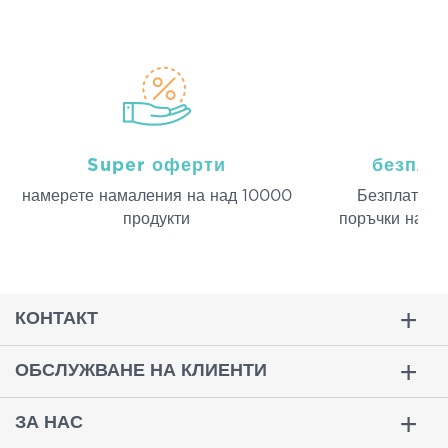
Super оферти
безпла
намерeте намаления на над 10000
Безплатна д
продукти
поръчки над 
КОНТАКТ
ОБСЛУЖВАНЕ НА КЛИЕНТИ
ЗА НАС