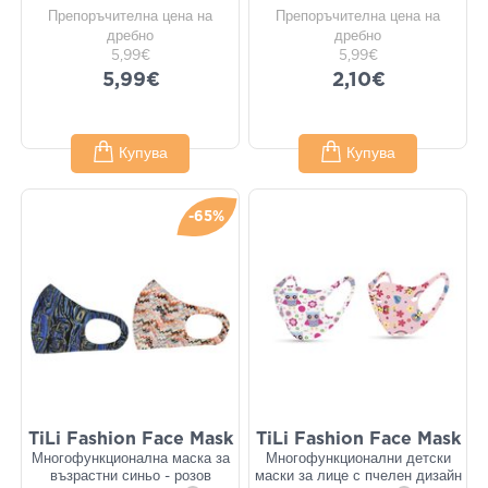
Препоръчителна цена на
Препоръчителна цена на
дребно
дребно
5,99€
5,99€
5,99€
2,10€
Купува
Купува
-65%
TiLi Fashion Face Mask
TiLi Fashion Face Mask
Многофункционална маска за
Многофункционални детски
възрастни синьо - розов
маски за лице с пчелен дизайн