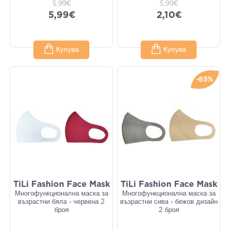
5,99€
5,99€
5,99€
2,10€
Купува
Купува
-65%
TiLi Fashion Face Mask
TiLi Fashion Face Mask
Многофункционална маска за
Многофункционална маска за
възрастни бяла - червена 2
възрастни сива - бежов дизайн
броя
2 броя