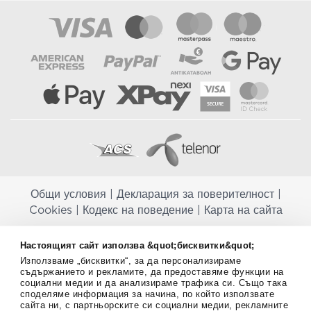
Общи условия
|
Декларация за поверителност
|
Cookies
|
Кодекс на поведение
|
Карта на сайта
Aptekapromahon.com ви информира, че хранителните добавки не
Настоящият сайт използва &quot;бисквитки&quot;
заместват балансираната диета и не са предназначени за
Използваме „бисквитки“, за да персонализираме
профилактика, лечение или лечение на човешки заболявания.
съдържанието и рекламите, да предоставяме функции на
Консултирайте се с Вашия лекар, ако сте бременна, кърмите,
социални медии и да анализираме трафика си. Също така
приемате лекарства или имате някакви здравословни проблеми,
споделяме информация за начина, по който използвате
преди да използвате някаква хранителна добавка. Непрекъснато се
сайта ни, с партньорските си социални медии, рекламните
стремим да ви предоставяме точна и валидна информация. Ако