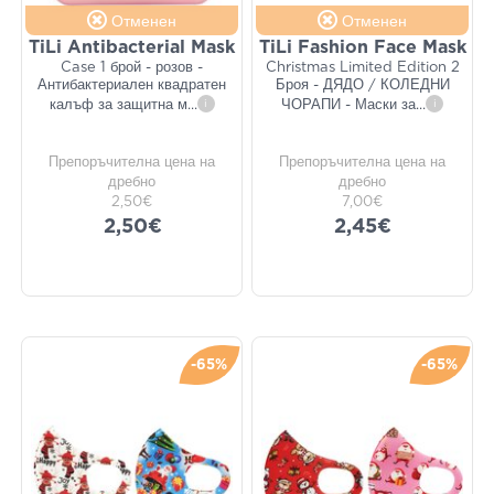
Отменен
Отменен
TiLi Antibacterial Mask
TiLi Fashion Face Mask
Case 1 брой - розов -
Christmas Limited Edition 2
Антибактериален квадратен
Броя - ДЯДО / КОЛЕДНИ
калъф за защитна м
...
i
ЧОРАПИ - Маски за
...
i
Препоръчителна цена на
Препоръчителна цена на
дребно
дребно
2,50€
7,00€
2,50€
2,45€
-65%
-65%