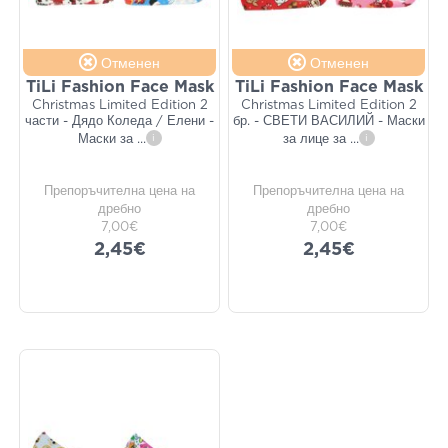
Отменен
Отменен
TiLi Fashion Face Mask
TiLi Fashion Face Mask
Christmas Limited Edition 2
Christmas Limited Edition 2
части - Дядо Коледа / Елени -
бр. - СВЕТИ ВАСИЛИЙ - Маски
Маски за
...
i
за лице за
...
i
Препоръчителна цена на
Препоръчителна цена на
дребно
дребно
7,00€
7,00€
2,45€
2,45€