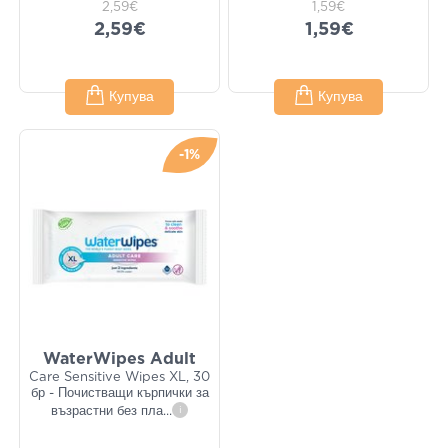
2,59€
1,59€
2,59€
1,59€
Купува
Купува
-1%
WaterWipes Adult
Care Sensitive Wipes XL, 30
бр - Почистващи кърпички за
възрастни без пла
...
i