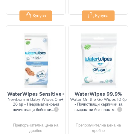
Купува
Купува
WaterWipes Sensitive+
WaterWipes 99.9%
Newborn & Baby Wipes 0m+,
Water On the Go Wipes 10 бр
28 бр - Неароматизирани
- Почистващи кърпички за
почистващи бебешки
...
i
възрастни без пластм
...
i
Препоръчителна цена на
Препоръчителна цена на
дребно
дребно