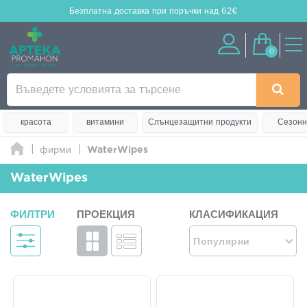
Безплатна доставка
при поръчки над 62€
0
красота
витамини
Слънцезащитни продукти
Сезонн
фирми
WaterWipes
WaterWipes
ФИЛТРИ
ПРОЕКЦИЯ
КЛАСИФИКАЦИЯ
Популярни