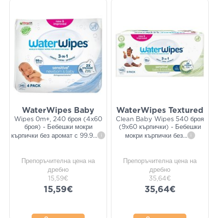
WaterWipes Baby
WaterWipes Textured
Wipes 0m+, 240 броя (4x60
Clean Baby Wipes 540 броя
броя) - Бебешки мокри
(9x60 кърпички) - Бебешки
кърпички без аромат с 99.9
...
i
мокри кърпички без
...
i
Препоръчителна цена на
Препоръчителна цена на
дребно
дребно
15,59€
35,64€
15,59€
35,64€