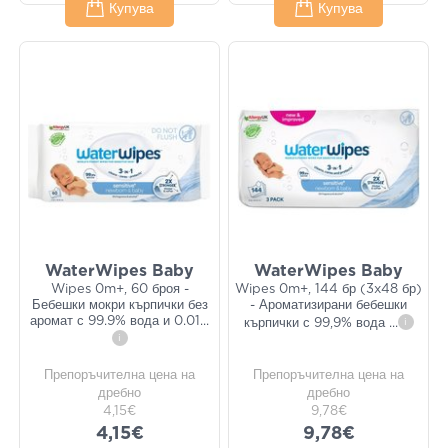
Купува
Купува
WaterWipes Baby
WaterWipes Baby
Wipes 0m+, 60 броя -
Wipes 0m+, 144 бр (3x48 бр)
Бебешки мокри кърпички без
- Ароматизирани бебешки
аромат с 99.9% вода и 0.01
...
кърпички с 99,9% вода
...
i
i
Препоръчителна цена на
Препоръчителна цена на
дребно
дребно
4,15€
9,78€
4,15€
9,78€