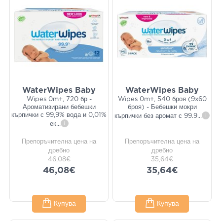
WaterWipes Baby
WaterWipes Baby
Wipes 0m+, 720 бр -
Wipes 0m+, 540 броя (9x60
Ароматизирани бебешки
броя) - Бебешки мокри
кърпички с 99,9% вода и 0,01%
кърпички без аромат с 99.9
...
i
ек
...
i
Препоръчителна цена на
Препоръчителна цена на
дребно
дребно
46,08€
35,64€
46,08€
35,64€
Купува
Купува