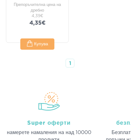
Препоръчителна цена на
дребно
4,39€
4,35€
Купува
1
Super оферти
безпла
намерeте намаления на над 10000
Безплатна д
продукти
поръчки над 