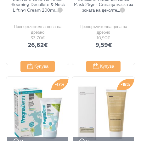
Blooming Decollete & Neck
Mask 25gr - Стягаща маска за
Lifting Cream 200ml
...
i
зоната на деколте
...
i
Препоръчителна цена на
Препоръчителна цена на
дребно
дребно
33,70€
10,90€
26,62€
9,59€
Купува
Купува
-17%
-18%