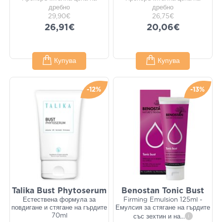
дребно
дребно
29,90€
26,75€
26,91€
20,06€
Купува
Купува
-12%
-13%
Talika Bust Phytoserum
Benostan Tonic Bust
Естествена формула за
Firming Emulsion 125ml -
повдигане и стягане на гърдите
Емулсия за стягане на гърдите
70ml
със зехтин и на
...
i