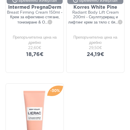
Временно изчерпан
Временно изчерпан
Intermed PregnaDerm
Korres White Pine
Breast Firming Cream 150ml -
Radiant Body Lift Cream
Крем за ефективно стягане,
200ml - Скулптуриращ и
тонизиране & О
...
i
лифтинг крем за тяло с бя
...
i
Препоръчителна цена на
Препоръчителна цена на
дребно
дребно
22,60€
29,50€
18,76€
24,19€
-30%