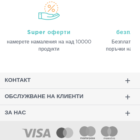
Super оферти
безпла
намерeте намаления на над 10000
Безплатна д
продукти
поръчки над 
КОНТАКТ
ОБСЛУЖВАНЕ НА КЛИЕНТИ
ЗА НАС