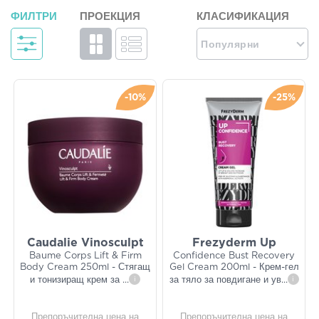
ФИЛТРИ
ПРОЕКЦИЯ
КЛАСИФИКАЦИЯ
Популярни
-10%
-25%
Caudalie Vinosculpt
Frezyderm Up
Baume Corps Lift & Firm
Confidence Bust Recovery
Body Cream 250ml - Стягащ
Gel Cream 200ml - Крем-гел
и тонизиращ крем за
...
i
за тяло за повдигане и ув
...
i
Препоръчителна цена на
Препоръчителна цена на