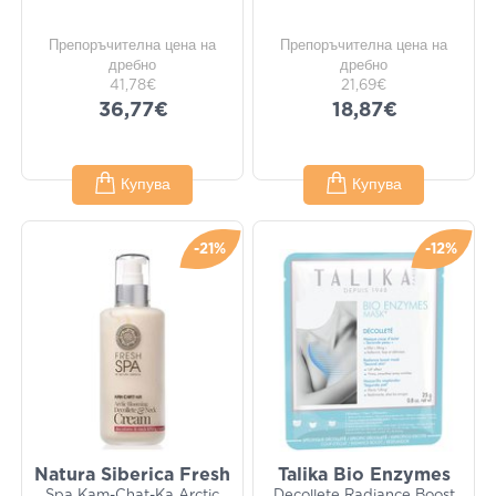
Препоръчителна цена на
Препоръчителна цена на
дребно
дребно
41,78€
21,69€
36,77€
18,87€
Купува
Купува
-21%
-12%
Natura Siberica Fresh
Talika Bio Enzymes
Spa Kam-Chat-Ka Arctic
Decollete Radiance Boost