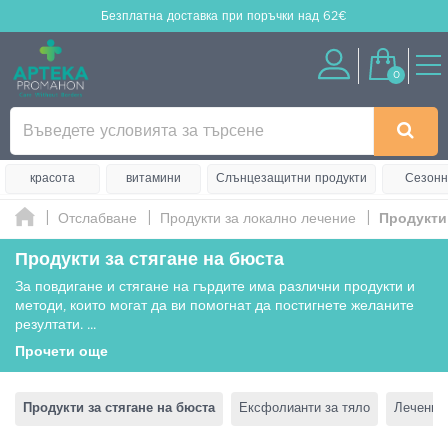
Безплатна доставка
при поръчки над 62€
0
красота
витамини
Слънцезащитни продукти
Сезонн
Отслабване
Продукти за локално лечение
Продукти 
Продукти за стягане на бюста
За повдигане и стягане на гърдите има различни продукти и
методи, които могат да ви помогнат да постигнете желаните
резултати.
...
Прочети още
Продукти за стягане на бюста
Ексфолианти за тяло
Лечение 