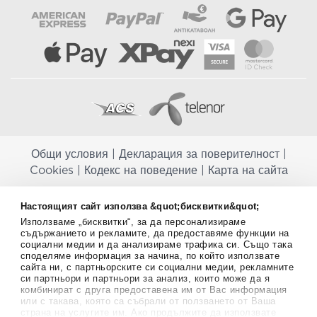
Общи условия
|
Декларация за поверителност
|
Cookies
|
Кодекс на поведение
|
Карта на сайта
Aptekapromahon.com ви информира, че хранителните добавки не
Настоящият сайт използва &quot;бисквитки&quot;
заместват балансираната диета и не са предназначени за
Използваме „бисквитки“, за да персонализираме
профилактика, лечение или лечение на човешки заболявания.
съдържанието и рекламите, да предоставяме функции на
Консултирайте се с Вашия лекар, ако сте бременна, кърмите,
социални медии и да анализираме трафика си. Също така
приемате лекарства или имате някакви здравословни проблеми,
споделяме информация за начина, по който използвате
преди да използвате някаква хранителна добавка. Непрекъснато се
сайта ни, с партньорските си социални медии, рекламните
стремим да ви предоставяме точна и валидна информация. Ако
си партньори и партньори за анализ, които може да я
имате някакви въпроси или коментари относно тях, моля свържете
комбинират с друга предоставена им от Вас информация
се с нас.
или с такава, която са събрали от ползването от Ваша
страна на услугите им. Ако продължите да използвате