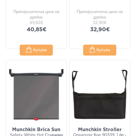
Препоръчителна цена на
Препоръчителна цена на
дребно
дребно
49,82€
32,90€
40,85€
32,90€
Купува
Купува
Munchkin Brica Sun
Munchkin Stroller
Safety White Hot Сгъваема
Organizer Код 90339, 1 бр -