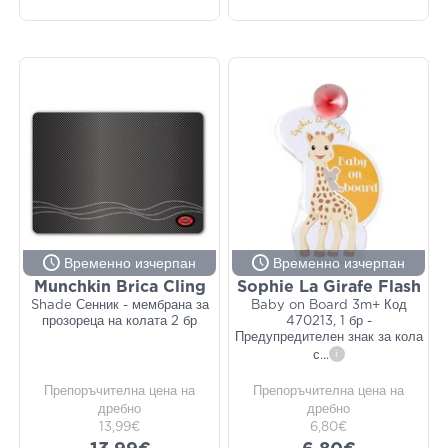
Временно изчерпан
Временно изчерпан
Munchkin Brica Cling
Sophie La Girafe Flash
Shade Сенник - мембрана за
Baby on Board 3m+ Код
прозореца на колата 2 бр
470213, 1 бр -
Предупредителен знак за кола
с
...
i
Препоръчителна цена на
Препоръчителна цена на
дребно
дребно
13,99€
6,80€