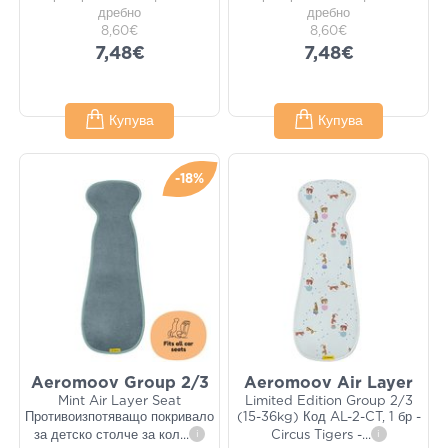
дребно
дребно
8,60€
8,60€
7,48€
7,48€
Купува
Купува
-18%
Aeromoov Group 2/3
Aeromoov Air Layer
Mint Air Layer Seat
Limited Edition Group 2/3
Противоизпотяващо покривало
(15-36kg) Код AL-2-CT, 1 бр -
за детско столче за кол
...
i
Circus Tigers -
...
i