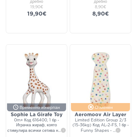
дребно
дребно
19,90€
8,90€
19,90€
8,90€
Временно изчерпан
Отменен
Sophie La Girafe Toy
Aeromoov Air Layer
0m+ Код 616400, 1 бр -
Limited Edition Group 2/3
Играчка жираф, която
(15-36kg) Код AL-2-FS, 1 бр -
стимулира всички сетива н
...
i
Funny Shapes -
...
i