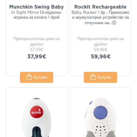
Munchkin Swing Baby
Rockit Rechargeable
In Sight Mirror Огледално-
Baby Rocker 1 бр - Преносимо
играчка за колата 1 брой
и акумулаторно устройство за
отпускане на
...
i
Препоръчителна цена на
Препоръчителна цена на
дребно
дребно
37,99€
59,96€
37,99€
59,96€
Купува
Купува