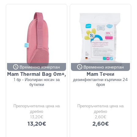
Временно изчерпан
Временно изчерпан
Mam Thermal Bag 0m+,
Mam Течни
1 бр - Изолиран носач за
дезинфектантни кърпички 24
бутилки
броя
Препоръчителна цена на
Препоръчителна цена на
дребно
дребно
13,20€
2,60€
13,20€
2,60€