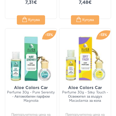
7,31€
7,48€
Купува
Купува
-13%
-13%
Aloe Colors Car
Aloe Colors Car
Perfume 30g - Pure Serenity
Perfume 30g - Silky Touch -
- Автомобилен парфюм
Освежител за въздух
Magnolia
Macadamia за кола
Препоръчителна цена на
Препоръчителна цена на