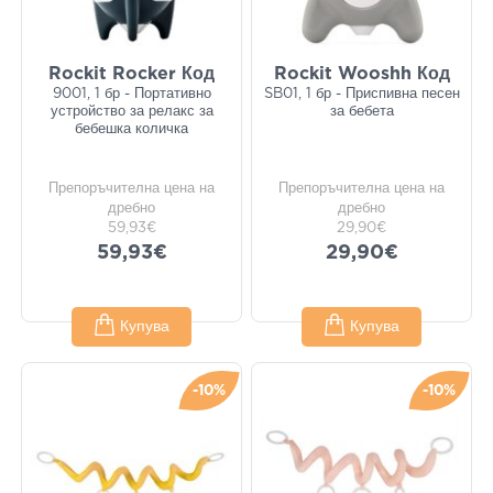
Rockit Rocker Код
Rockit Wooshh Код
9001, 1 бр - Портативно
SB01, 1 бр - Приспивна песен
устройство за релакс за
за бебета
бебешка количка
Препоръчителна цена на
Препоръчителна цена на
дребно
дребно
59,93€
29,90€
59,93€
29,90€
Купува
Купува
-10%
-10%