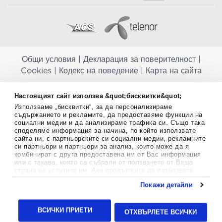
Общи условия
|
Декларация за поверителност
|
Cookies
|
Кодекс на поведение
|
Карта на сайта
Aptekapromahon.com ви информира, че хранителните добавки не
Настоящият сайт използва &quot;бисквитки&quot;
заместват балансираната диета и не са предназначени за
Използваме „бисквитки“, за да персонализираме
профилактика, лечение или лечение на човешки заболявания.
съдържанието и рекламите, да предоставяме функции на
Консултирайте се с Вашия лекар, ако сте бременна, кърмите,
социални медии и да анализираме трафика си. Също така
приемате лекарства или имате някакви здравословни проблеми,
споделяме информация за начина, по който използвате
преди да използвате някаква хранителна добавка. Непрекъснато се
сайта ни, с партньорските си социални медии, рекламните
стремим да ви предоставяме точна и валидна информация. Ако
си партньори и партньори за анализ, които може да я
имате някакви въпроси или коментари относно тях, моля свържете
комбинират с друга предоставена им от Вас информация
се с нас.
или с такава, която са събрали от ползването от Ваша
страна на услугите им. Ако продължите да използвате
Copyright
©
2012-2026 - All rights Reserved.
нашия уебсайт, вие се съгласявате с използването на
Покажи детайли
бисквитки.
Aptekapromahon.com eBusinessTeam • Website by
Повече информация за бисквитките можете да намерите
24lc.gr
тук
.
ВСИЧКИ ПРИЕТИ
ОТХВЪРЛЕТЕ ВСИЧКИ