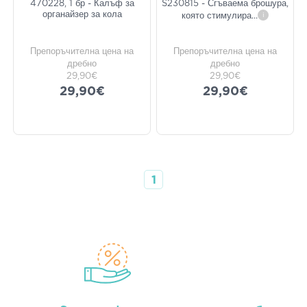
470228, 1 бр - Калъф за
S230815 - Сгъваема брошура,
органайзер за кола
която стимулира
...
i
Препоръчителна цена на
Препоръчителна цена на
дребно
дребно
29,90€
29,90€
29,90€
29,90€
1