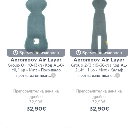
Временно изчерпан
Временно изчерпан
Aeromoov Air Layer
Aeromoov Air Layer
Group 0+ (0-13kg) Код AL-0-
Group 2/3 (15-36kg) Код AL-
MI, 1 бр - Mint - Покривало
2L-MI, 1 бр - Mint - Калъф
против изпотяван
...
i
против изпотяване
...
i
Препоръчителна цена на
Препоръчителна цена на
дребно
дребно
32,90€
32,90€
32,90€
32,90€