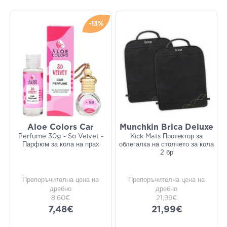
-13%
Aloe Colors Car
Munchkin Brica Deluxe
Perfume 30g - So Velvet -
Kick Mats Протектор за
Парфюм за кола на прах
облегалка на столчето за кола
2 бр
Препоръчителна цена на
Препоръчителна цена на
дребно
дребно
8,60€
21,99€
7,48€
21,99€