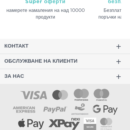
Super оферти
безпла
намерeте намаления на над 10000
Безплатна д
продукти
поръчки над 
КОНТАКТ
ОБСЛУЖВАНЕ НА КЛИЕНТИ
ЗА НАС