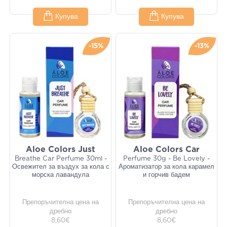
Купува
Купува
-15%
-13%
Aloe Colors Just
Aloe Colors Car
Breathe Car Perfume 30ml -
Perfume 30g - Be Lovely -
Освежител за въздух за кола с
Ароматизатор за кола карамел
морска лавандула
и горчив бадем
Препоръчителна цена на
Препоръчителна цена на
дребно
дребно
8,60€
8,60€