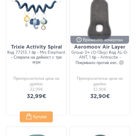
Временно изчерпан
Trixie Activity Spiral
Aeromoov Air Layer
Код 77213, 1 бр - Mrs Elephant
Group 0+ (0-13kg) Код AL-0-
- Спирала на дейност с три
ANT, 1 бр - Antracite -
игри
Покривало против изп
...
i
Препоръчителна цена на
Препоръчителна цена на
дребно
дребно
32,99€
32,90€
32,99€
32,90€
Купува