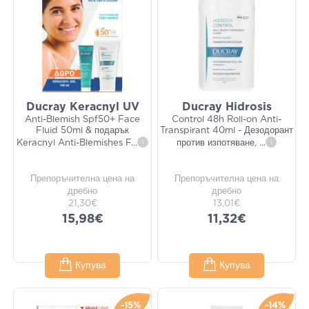
Ducray Keracnyl UV
Ducray Hidrosis
Anti-Blemish Spf50+ Face
Control 48h Roll-on Anti-
Fluid 50ml & подарък
Transpirant 40ml - Дезодорант
Keracnyl Anti-Blemishes F
...
i
против изпотяване,
...
i
Препоръчителна цена на
Препоръчителна цена на
дребно
дребно
21,30€
13,01€
15,98€
11,32€
Купува
Купува
-15%
-14%