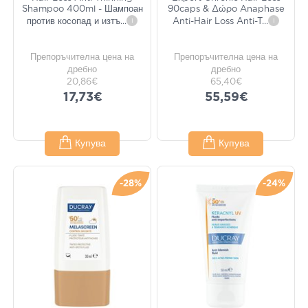
Shampoo 400ml - Шампоан
90caps & Δώρο Anaphase
против косопад и изтъ
...
i
Anti-Hair Loss Anti-T
...
i
Препоръчителна цена на
Препоръчителна цена на
дребно
дребно
20,86€
65,40€
17,73€
55,59€
Купува
Купува
-28%
-24%