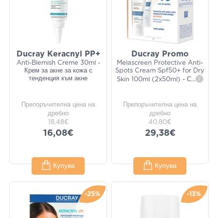
Ducray Keracnyl PP+
Ducray Promo
Anti-Blemish Creme 30ml -
Melascreen Protective Anti-
Крем за акне за кожа с
Spots Cream Spf50+ for Dry
тенденция към акне
Skin 100ml (2x50ml) - С
...
i
Препоръчителна цена на
Препоръчителна цена на
дребно
дребно
18,48€
40,80€
16,08€
29,38€
Купува
Купува
-25%
-13%