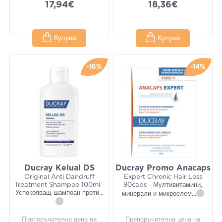
17,94€
18,36€
Купува
Купува
-16%
-14%
Ducray Kelual DS
Ducray Promo Anacaps
Original Anti Dandruff
Expert Chronic Hair Loss
Treatment Shampoo 100ml -
90caps - Мултивитамини,
Успокояващ шампоан проти
...
минерали и микроелем
...
i
i
Препоръчителна цена на
Препоръчителна цена на