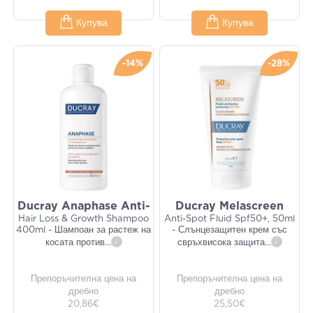
Купува
Купува
-14%
-28%
Ducray Anaphase Anti-
Ducray Melascreen
Hair Loss & Growth Shampoo
Anti-Spot Fluid Spf50+, 50ml
400ml - Шампоан за растеж на
- Слънцезащитен крем със
косата против
...
i
свръхвисока защита
...
i
Препоръчителна цена на
Препоръчителна цена на
дребно
дребно
20,86€
25,50€