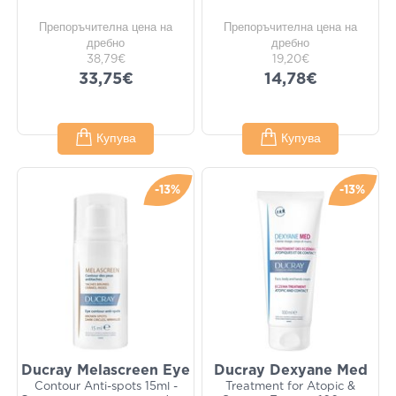
Препоръчителна цена на
Препоръчителна цена на
дребно
дребно
38,79€
19,20€
33,75€
14,78€
Купува
Купува
-13%
-13%
Ducray Melascreen Eye
Ducray Dexyane Med
Contour Anti-spots 15ml -
Treatment for Atopic &