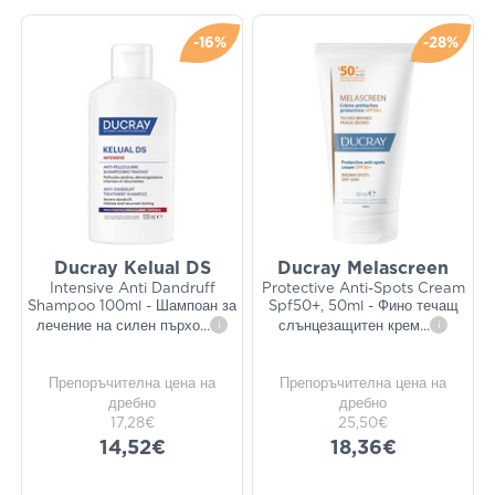
-16%
-28%
Ducray Kelual DS
Ducray Melascreen
Intensive Anti Dandruff
Protective Anti-Spots Cream
Shampoo 100ml - Шампоан за
Spf50+, 50ml - Фино течащ
лечение на силен пърхо
...
i
слънцезащитен крем
...
i
Препоръчителна цена на
Препоръчителна цена на
дребно
дребно
17,28€
25,50€
14,52€
18,36€