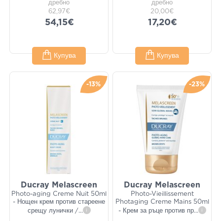
дребно
дребно
62,97€
20,00€
54,15€
17,20€
Купува
Купува
-13%
-23%
Ducray Melascreen
Ducray Melascreen
Photo-aging Creme Nuit 50ml
Photo-Vieillissement
- Нощен крем против стареене
Photaging Creme Mains 50ml
срещу лунички /
...
i
- Крем за ръце против пр
...
i