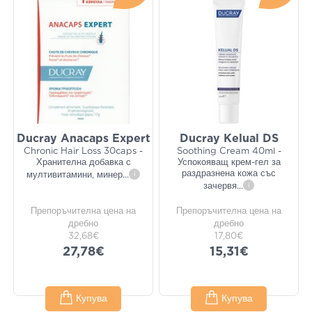
Ducray Anacaps Expert
Ducray Kelual DS
Chronic Hair Loss 30caps -
Soothing Cream 40ml -
Хранителна добавка с
Успокояващ крем-гел за
раздразнена кожа със
мултивитамини, минер
...
i
зачервя
...
i
Препоръчителна цена на
Препоръчителна цена на
дребно
дребно
32,68€
17,80€
27,78€
15,31€
Купува
Купува