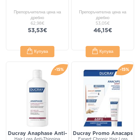
Препоръчителна цена на
Препоръчителна цена на
дребно
дребно
62,98€
53,05€
53,53€
46,15€
Купува
Купува
-15%
-15%
Ducray Anaphase Anti-
Ducray Promo Anacaps
Hair Loss Anti-Thinning
Expert Chronic Hair Loss