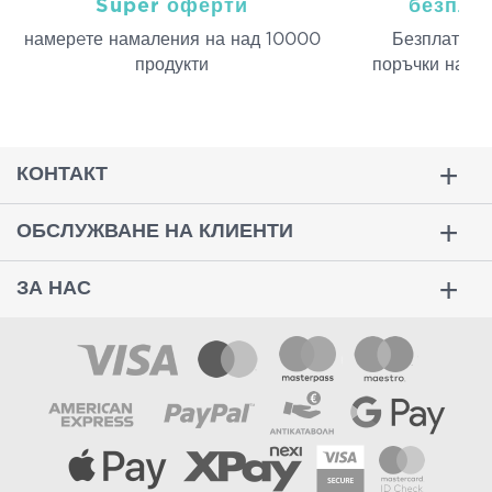
Super оферти
безпла
намерeте намаления на над 10000
Безплатна д
продукти
поръчки над 
КОНТАКТ
ОБСЛУЖВАНЕ НА КЛИЕНТИ
ЗА НАС