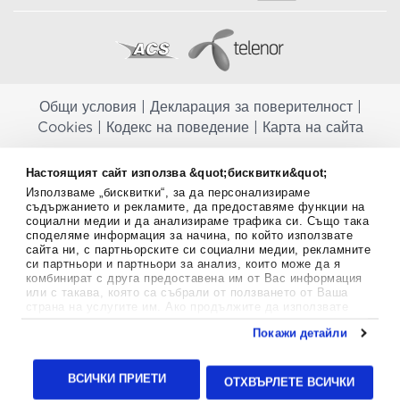
Общи условия
|
Декларация за поверителност
|
Cookies
|
Кодекс на поведение
|
Карта на сайта
Aptekapromahon.com ви информира, че хранителните добавки не
Настоящият сайт използва &quot;бисквитки&quot;
заместват балансираната диета и не са предназначени за
Използваме „бисквитки“, за да персонализираме
профилактика, лечение или лечение на човешки заболявания.
съдържанието и рекламите, да предоставяме функции на
Консултирайте се с Вашия лекар, ако сте бременна, кърмите,
социални медии и да анализираме трафика си. Също така
приемате лекарства или имате някакви здравословни проблеми,
споделяме информация за начина, по който използвате
преди да използвате някаква хранителна добавка. Непрекъснато се
сайта ни, с партньорските си социални медии, рекламните
стремим да ви предоставяме точна и валидна информация. Ако
си партньори и партньори за анализ, които може да я
имате някакви въпроси или коментари относно тях, моля свържете
комбинират с друга предоставена им от Вас информация
се с нас.
или с такава, която са събрали от ползването от Ваша
страна на услугите им. Ако продължите да използвате
Copyright
©
2012-2026 - All rights Reserved.
нашия уебсайт, вие се съгласявате с използването на
Покажи детайли
бисквитки.
Aptekapromahon.com eBusinessTeam • Website by
Повече информация за бисквитките можете да намерите
24lc.gr
тук
.
ВСИЧКИ ПРИЕТИ
ОТХВЪРЛЕТЕ ВСИЧКИ