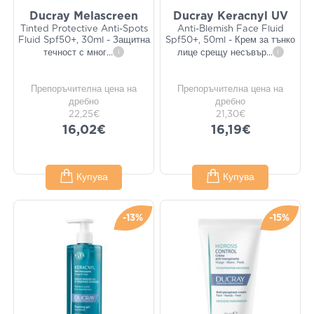
Ducray Melascreen
Ducray Keracnyl UV
Tinted Protective Anti-Spots
Anti-Blemish Face Fluid
Fluid Spf50+, 30ml - Защитна
Spf50+, 50ml - Крем за тънко
течност с мног
...
i
лице срещу несъвър
...
i
Препоръчителна цена на
Препоръчителна цена на
дребно
дребно
22,25€
21,30€
16,02€
16,19€
Купува
Купува
-13%
-15%