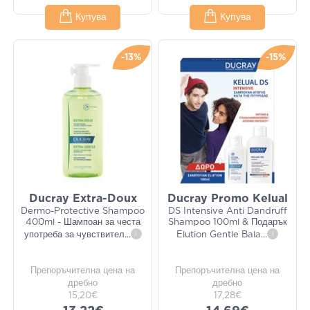
Купува
Купува
-13%
-15%
Ducray Extra-Doux
Ducray Promo Kelual
Dermo-Protective Shampoo
DS Intensive Anti Dandruff
400ml - Шампоан за честа
Shampoo 100ml & Подарък
употреба за чувствител
...
i
Elution Gentle Bala
...
i
Препоръчителна цена на
Препоръчителна цена на
дребно
дребно
15,20€
17,28€