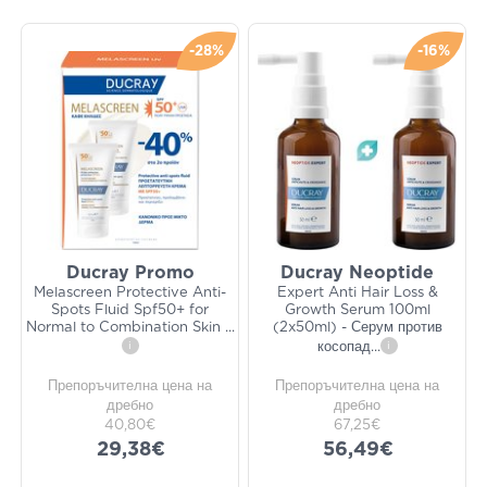
-28%
-16%
Ducray Promo
Ducray Neoptide
Melascreen Protective Anti-
Expert Anti Hair Loss &
Spots Fluid Spf50+ for
Growth Serum 100ml
Normal to Combination Skin
...
(2x50ml) - Серум против
i
косопад
...
i
Препоръчителна цена на
Препоръчителна цена на
дребно
дребно
40,80€
67,25€
29,38€
56,49€