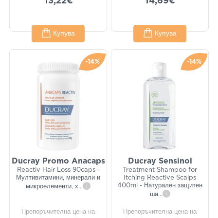
13,22€
14,69€
Купува
Купува
-14%
-14%
Ducray Promo Anacaps
Ducray Sensinol
Reactiv Hair Loss 90caps -
Treatment Shampoo for
Мултивитамини, минерали и
Itching Reactive Scalps
400ml - Натурален защитен
микроелементи, х
...
i
ша
...
i
Препоръчителна цена на
Препоръчителна цена на