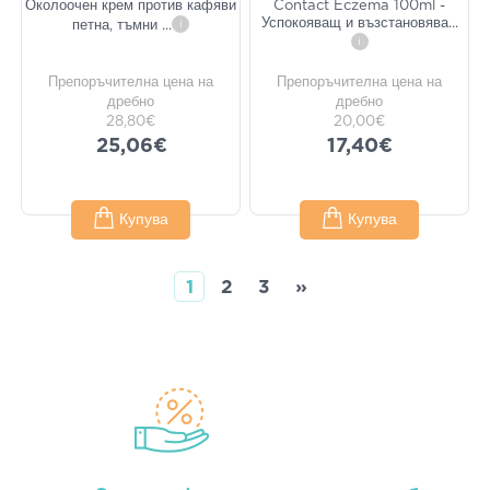
Околоочен крем против кафяви
Contact Eczema 100ml -
Успокояващ и възстановява
...
петна, тъмни
...
i
i
Препоръчителна цена на
Препоръчителна цена на
дребно
дребно
28,80€
20,00€
25,06€
17,40€
Купува
Купува
1
2
3
»