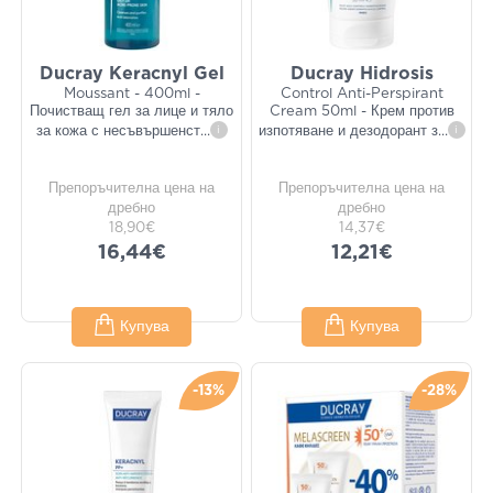
Ducray Keracnyl Gel
Ducray Hidrosis
Moussant - 400ml -
Control Anti-Perspirant
Почистващ гел за лице и тяло
Cream 50ml - Крем против
за кожа с несъвършенст
...
i
изпотяване и дезодорант з
...
i
Препоръчителна цена на
Препоръчителна цена на
дребно
дребно
18,90€
14,37€
16,44€
12,21€
Купува
Купува
-13%
-28%