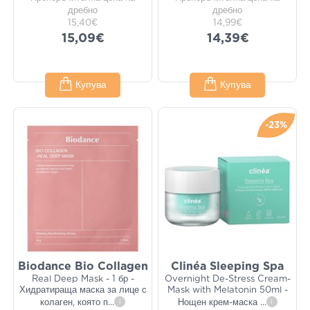
дребно
дребно
15,40€
14,99€
15,09€
14,39€
Купува
Купува
-23%
Biodance Bio Collagen
Clinéa Sleeping Spa
Real Deep Mask - 1 бр -
Overnight De-Stress Cream-
Хидратираща маска за лице с
Mask with Melatonin 50ml -
колаген, която п
...
i
Нощен крем-маска
...
i