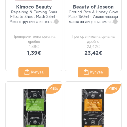
Kimoco Beauty
Beauty of Joseon
Repairing & Firming Snail
Ground Rice & Honey Glow
Filtrate Sheet Mask 23ml -
Mask 150ml - Изсветляваща
Реконструктивна и стяга
...
i
маска за лице със смля
...
i
Препоръчителна цена на
Препоръчителна цена на
дребно
дребно
1,39€
23,42€
1,39€
23,42€
Купува
Купува
-18%
-18%