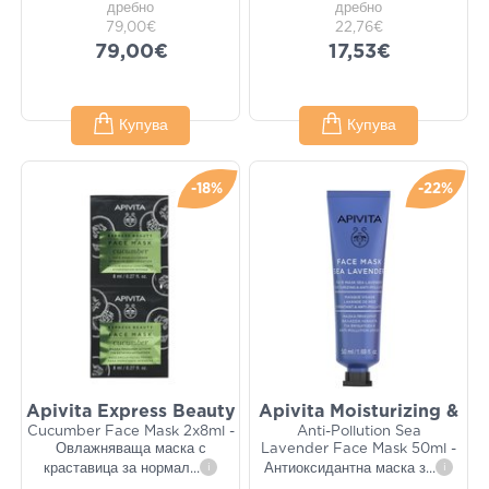
дребно
дребно
79,00€
22,76€
79,00€
17,53€
Купува
Купува
-18%
-22%
Apivita Express Beauty
Apivita Moisturizing &
Cucumber Face Mask 2x8ml -
Anti-Pollution Sea
Овлажняваща маска с
Lavender Face Mask 50ml -
краставица за нормал
...
i
Антиоксидантна маска з
...
i