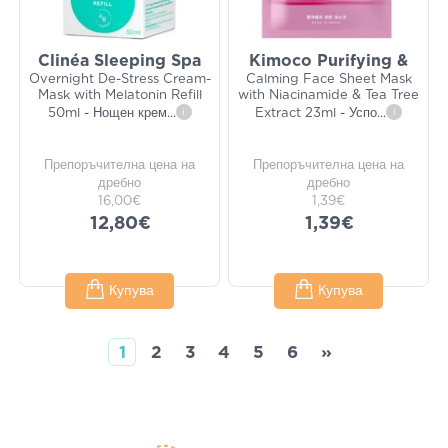
Clinéa Sleeping Spa
Kimoco Purifying &
Overnight De-Stress Cream-
Calming Face Sheet Mask
Mask with Melatonin Refill
with Niacinamide & Tea Tree
50ml - Нощен крем
...
i
Extract 23ml - Успо
...
i
Препоръчителна цена на
Препоръчителна цена на
дребно
дребно
16,00€
1,39€
12,80€
1,39€
Купува
Купува
1
2
3
4
5
6
»