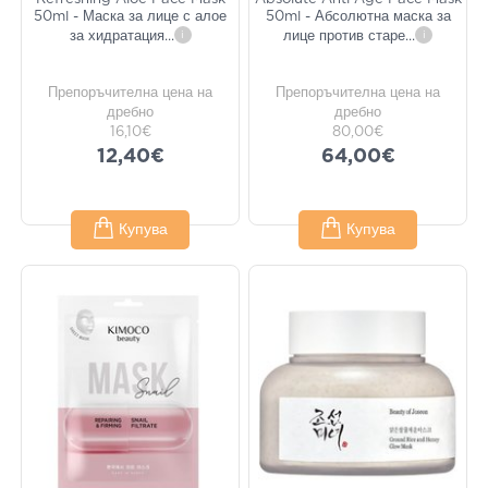
50ml - Маска за лице с алое
50ml - Абсолютна маска за
за хидратация
...
i
лице против старе
...
i
Препоръчителна цена на
Препоръчителна цена на
дребно
дребно
16,10€
80,00€
12,40€
64,00€
Купува
Купува