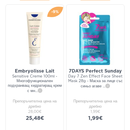
-9%
Embryolisse Lait
7DAYS Perfect Sunday
Sensitive Creme 100ml -
Day 7 Zen Effect Face Sheet
Многофункционален
Mask 28g - Маска за лице със
подхранващ хидратиращ крем
синьо агаве
...
i
с мн
...
i
Препоръчителна цена на
Препоръчителна цена на
дребно
дребно
28,00€
1,99€
25,48€
1,99€