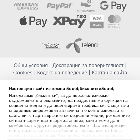
Общи условия
|
Декларация за поверителност
|
Cookies
|
Кодекс на поведение
|
Карта на сайта
Aptekapromahon.com ви информира, че хранителните добавки не
Настоящият сайт използва &quot;бисквитки&quot;
заместват балансираната диета и не са предназначени за
Използваме „бисквитки“, за да персонализираме
профилактика, лечение или лечение на човешки заболявания.
съдържанието и рекламите, да предоставяме функции на
Консултирайте се с Вашия лекар, ако сте бременна, кърмите,
социални медии и да анализираме трафика си. Също така
приемате лекарства или имате някакви здравословни проблеми,
споделяме информация за начина, по който използвате
преди да използвате някаква хранителна добавка. Непрекъснато се
сайта ни, с партньорските си социални медии, рекламните
стремим да ви предоставяме точна и валидна информация. Ако
си партньори и партньори за анализ, които може да я
имате някакви въпроси или коментари относно тях, моля свържете
комбинират с друга предоставена им от Вас информация
се с нас.
или с такава, която са събрали от ползването от Ваша
страна на услугите им. Ако продължите да използвате