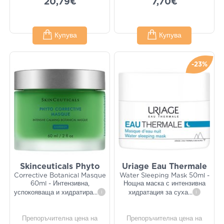
20,79€
7,70€
Купува
Купува
-23%
Skinceuticals Phyto
Uriage Eau Thermale
Corrective Botanical Masque
Water Sleeping Mask 50ml -
60ml - Интензивна,
Нощна маска с интензивна
успокояваща и хидратира
...
i
хидратация за суха
...
i
Препоръчителна цена на
Препоръчителна цена на