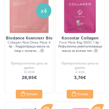
Biodance Комплект Bio
Kocostar Collagen
Collagen Real Deep Mask 4
Face Mask Код 5600, 1 бр -
бр - Хидратираща маска за
Инфузионна ревитализираща
лице с колаген,
...
i
маска за всички тип
...
i
Препоръчителна цена на
Препоръчителна цена на
дребно
дребно
30,80€
4,40€
28,95€
3,74€
Купува
Купува
-11%
-13%