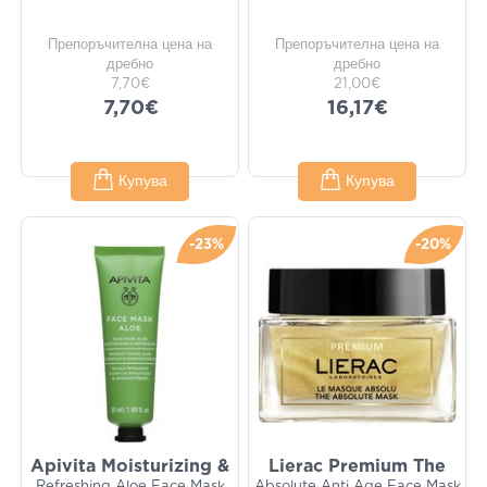
Препоръчителна цена на
Препоръчителна цена на
дребно
дребно
7,70€
21,00€
7,70€
16,17€
Купува
Купува
-23%
-20%
Apivita Moisturizing &
Lierac Premium The
Refreshing Aloe Face Mask
Absolute Anti Age Face Mask