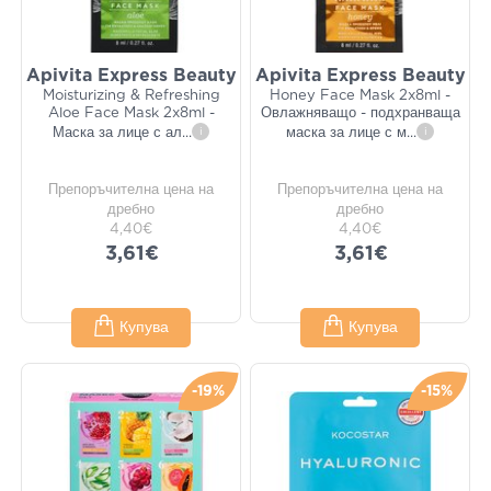
Apivita Express Beauty
Apivita Express Beauty
Moisturizing & Refreshing
Honey Face Mask 2x8ml -
Aloe Face Mask 2x8ml -
Овлажняващо - подхранваща
Маска за лице с ал
...
i
маска за лице с м
...
i
Препоръчителна цена на
Препоръчителна цена на
дребно
дребно
4,40€
4,40€
3,61€
3,61€
Купува
Купува
-19%
-15%