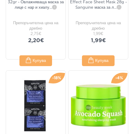
32gr - Овлажняваща маска за
Effect Face Sheet Mask 28g -
лице с нар и хиалу
...
i
Sanguine маска за л
...
i
Препоръчителна цена на
Препоръчителна цена на
дребно
дребно
2,75€
1,99€
2,20€
1,99€
Купува
Купува
-18%
-4%