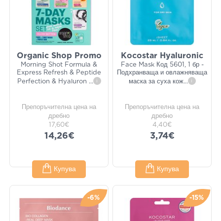
Organic Shop Promo
Kocostar Hyaluronic
Morning Shot Formula &
Face Mask Код 5601, 1 бр -
Express Refresh & Peptide
Подхранваща и овлажняваща
Perfection & Hyaluron
...
i
маска за суха кож
...
i
Препоръчителна цена на
Препоръчителна цена на
дребно
дребно
17,60€
4,40€
14,26€
3,74€
Купува
Купува
-6%
-15%