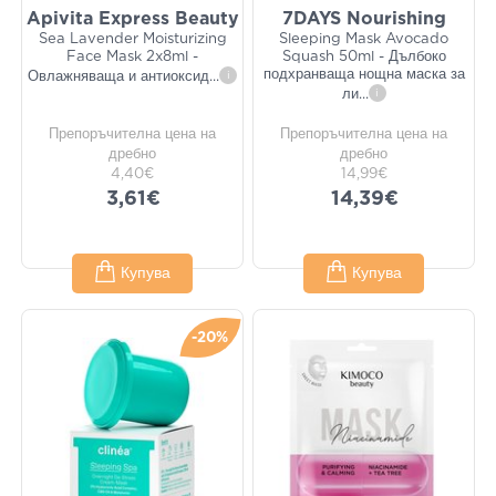
Apivita Express Beauty
7DAYS Nourishing
Sea Lavender Moisturizing
Sleeping Mask Avocado
Face Mask 2x8ml -
Squash 50ml - Дълбоко
подхранваща нощна маска за
Овлажняваща и антиоксид
...
i
ли
...
i
Препоръчителна цена на
Препоръчителна цена на
дребно
дребно
4,40€
14,99€
3,61€
14,39€
Купува
Купува
-20%