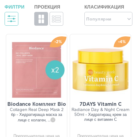
ФИЛТРИ
ПРОЕКЦИЯ
КЛАСИФИКАЦИЯ
Популярни
-2%
-4%
Biodance Комплект Bio
7DAYS Vitamin C
Collagen Real Deep Mask 2
Radiance Day & Night Cream
бр - Хидратираща маска за
50ml - Хидратиращ крем за
лице с витамин С
лице с колаген,
...
i
Препоръчителна цена на
Препоръчителна цена на