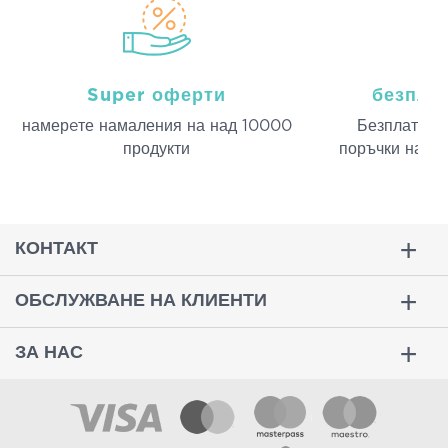
Super оферти
безпла
намерeте намаления на над 10000
Безплатна д
продукти
поръчки над 
КОНТАКТ
ОБСЛУЖВАНЕ НА КЛИЕНТИ
ЗА НАС