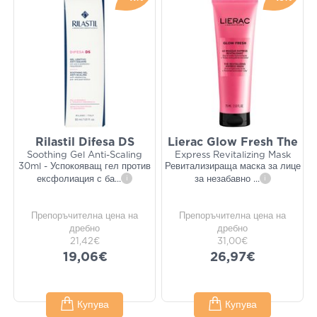
Rilastil Difesa DS
Lierac Glow Fresh The
Soothing Gel Anti-Scaling
Express Revitalizing Mask
30ml - Успокояващ гел против
Ревитализираща маска за лице
ексфолиация с ба
...
i
за незабавно
...
i
Препоръчителна цена на
Препоръчителна цена на
дребно
дребно
21,42€
31,00€
19,06€
26,97€
Купува
Купува