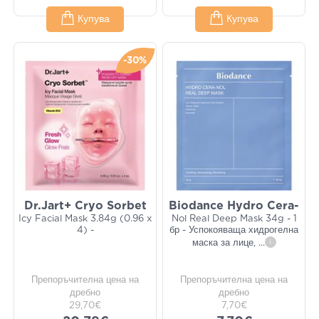
Купува
Купува
-30%
Dr.Jart+ Cryo Sorbet
Biodance Hydro Cera-
Icy Facial Mask 3.84g (0.96 x
Nol Real Deep Mask 34g - 1
4) -
бр - Успокояваща хидрогелна
маска за лице,
...
i
Препоръчителна цена на
Препоръчителна цена на
дребно
дребно
29,70€
7,70€