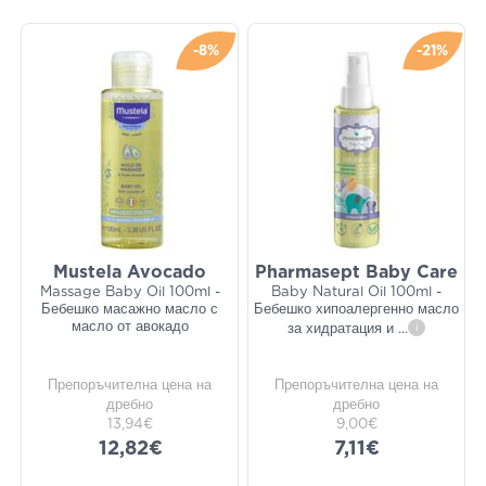
-8%
-21%
Mustela Avocado
Pharmasept Baby Care
Massage Baby Oil 100ml -
Baby Natural Oil 100ml -
Бебешко масажно масло с
Бебешко хипоалергенно масло
масло от авокадо
за хидратация и
...
i
Препоръчителна цена на
Препоръчителна цена на
дребно
дребно
13,94€
9,00€
12,82€
7,11€