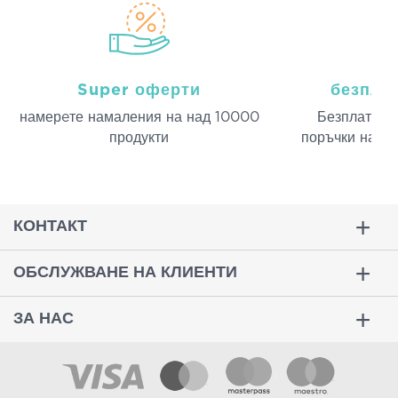
Super оферти
безпла
намерeте намаления на над 10000
Безплатна д
продукти
поръчки над 
КОНТАКТ
ОБСЛУЖВАНЕ НА КЛИЕНТИ
ЗА НАС