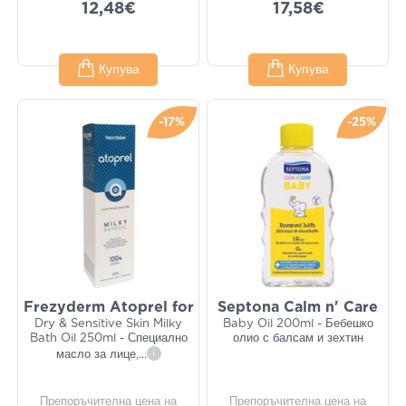
12,48€
17,58€
Купува
Купува
-17%
-25%
Frezyderm Atoprel for
Septona Calm n' Care
Dry & Sensitive Skin Milky
Baby Oil 200ml - Бебешко
Bath Oil 250ml - Специално
олио с балсам и зехтин
масло за лице,
...
i
Препоръчителна цена на
Препоръчителна цена на