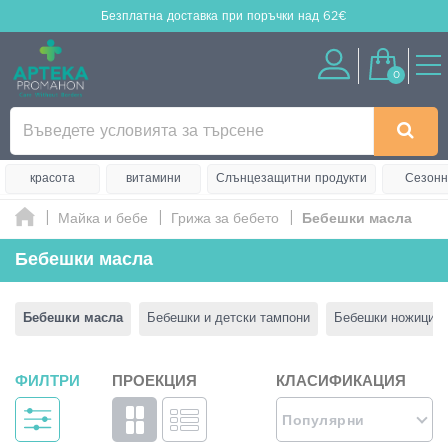
Безплатна доставка
при поръчки над 62€
0
красота
витамини
Слънцезащитни продукти
Сезонн
Майка и бебе
Грижа за бебето
Бебешки масла
Бебешки масла
Бебешки масла
Бебешки и детски тампони
Бебешки ножици
ФИЛТРИ
ПРОЕКЦИЯ
КЛАСИФИКАЦИЯ
Популярни