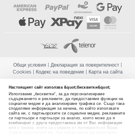
Общи условия
|
Декларация за поверителност
|
Cookies
|
Кодекс на поведение
|
Карта на сайта
Aptekapromahon.com ви информира, че хранителните добавки не
Настоящият сайт използва &quot;бисквитки&quot;
заместват балансираната диета и не са предназначени за
Използваме „бисквитки“, за да персонализираме
профилактика, лечение или лечение на човешки заболявания.
съдържанието и рекламите, да предоставяме функции на
Консултирайте се с Вашия лекар, ако сте бременна, кърмите,
социални медии и да анализираме трафика си. Също така
приемате лекарства или имате някакви здравословни проблеми,
споделяме информация за начина, по който използвате
преди да използвате някаква хранителна добавка. Непрекъснато се
сайта ни, с партньорските си социални медии, рекламните
стремим да ви предоставяме точна и валидна информация. Ако
си партньори и партньори за анализ, които може да я
имате някакви въпроси или коментари относно тях, моля свържете
комбинират с друга предоставена им от Вас информация
се с нас.
или с такава, която са събрали от ползването от Ваша
страна на услугите им. Ако продължите да използвате