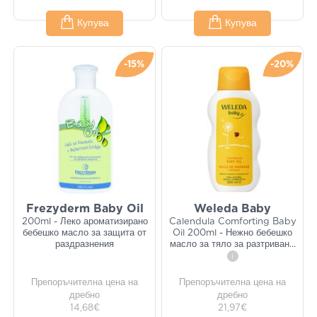
Купува
Купува
-15%
-20%
Frezyderm Baby Oil
Weleda Baby
200ml - Леко ароматизирано
Calendula Comforting Baby
бебешко масло за защита от
Oil 200ml - Нежно бебешко
раздразнения
масло за тяло за разтриван
...
i
Препоръчителна цена на
Препоръчителна цена на
дребно
дребно
14,68€
21,97€