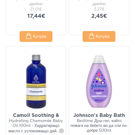
дребно
дребно
21,01€
3,27€
17,44€
2,45€
Купува
Купува
Camoil Soothing &
Johnson's Baby Bath
Hydrating Chamomile Baby
Bedtime Душ гел, който
Oil 100ml - Хидратиращо
помага на бебето ви да спи по-
добре 500ml
масло с успокояващо дей
...
i