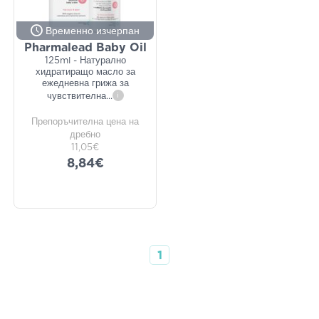
Временно изчерпан
Pharmalead Baby Oil
125ml - Натурално
хидратиращо масло за
ежедневна грижа за
чувствителна
...
i
Препоръчителна цена на
дребно
11,05€
8,84€
1