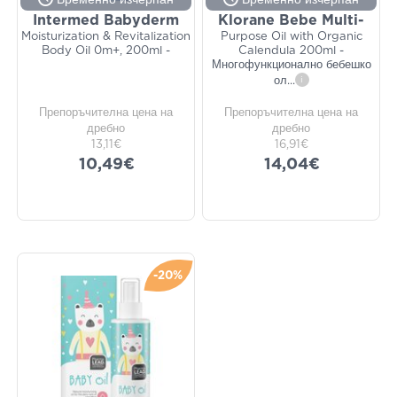
Временно изчерпан
Временно изчерпан
Intermed Babyderm
Klorane Bebe Multi-
Moisturization & Revitalization
Purpose Oil with Organic
Body Oil 0m+, 200ml -
Calendula 200ml -
Многофункционално бебешко
ол
...
i
Препоръчителна цена на
Препоръчителна цена на
дребно
дребно
13,11€
16,91€
10,49€
14,04€
-20%