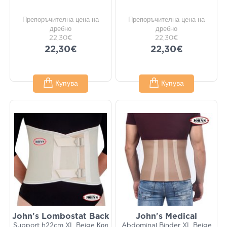
Препоръчителна цена на
Препоръчителна цена на
дребно
дребно
22,30€
22,30€
22,30€
22,30€
Купува
Купува
John's Lombostat Back
John's Medical
Support h22cm XL Beige Код
Abdominal Binder XL Beige