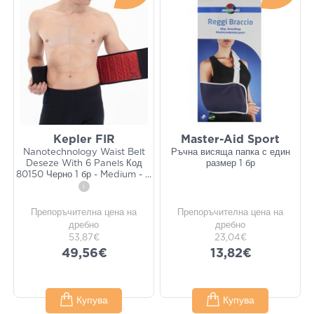
Kepler FIR
Master-Aid Sport
Nanotechnology Waist Belt
Ръчна висяща папка с един
Deseze With 6 Panels Код
размер 1 бр
80150 Черно 1 бр - Medium -
...
i
Препоръчителна цена на
Препоръчителна цена на
дребно
дребно
53,87€
23,04€
49,56€
13,82€
Купува
Купува