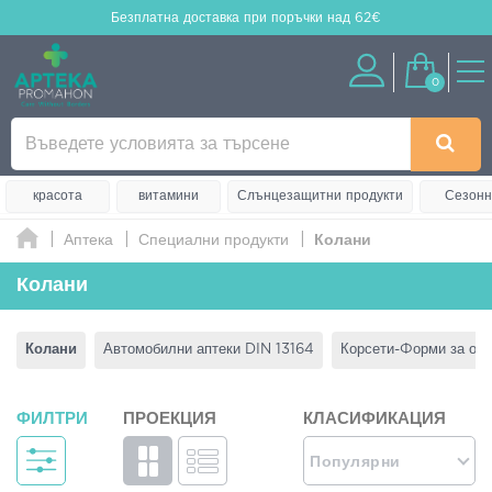
Безплатна доставка
при поръчки над 62€
0
красота
витамини
Слънцезащитни продукти
Сезонн
Аптека
Специални продукти
Колани
Колани
Колани
Автомобилни аптеки DIN 13164
Корсети-Φорми за от
ФИЛТРИ
ПРОЕКЦИЯ
КЛАСИФИКАЦИЯ
Популярни