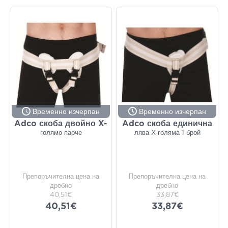
Временно изчерпан
Временно изчерпан
Adco скоба двойно X-
Adco скоба единична
голямо парче
лява X-голяма 1 брой
Препоръчителна цена на
Препоръчителна цена на
дребно
дребно
40,51€
33,87€
40,51€
33,87€