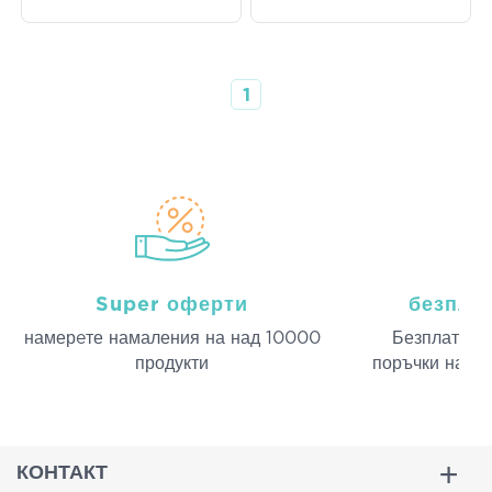
1
Super оферти
безпла
намерeте намаления на над 10000
Безплатна д
продукти
поръчки над 
КОНТАКТ