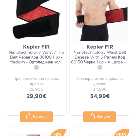
Kepler FIR
Kepler FIR
Nanotechnology Waist / Hip
Nanotechnology Waist Belt
Belt Черен Код 80100 1 бр -
Deseze With 6 Panels Код
Medium - Ортопедичен кол
...
80150 Черно 1 бр - X Large -
...
i
i
Препоръчителна цена на
Препоръчителна цена на
дребно
дребно
29,90€
34,99€
29,90€
34,99€
Купува
Купува
-8%
-40%