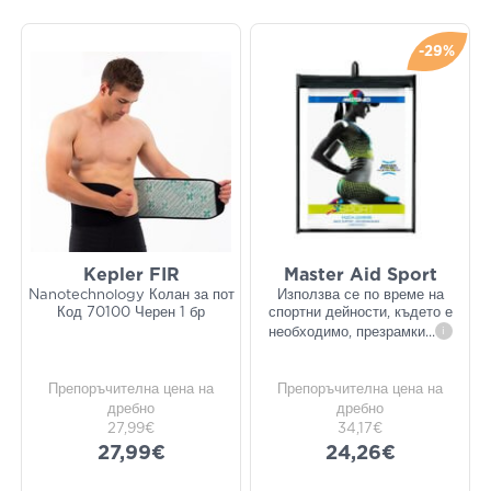
-29%
Kepler FIR
Master Aid Sport
Nanotechnology Колан за пот
Използва се по време на
Код 70100 Черен 1 бр
спортни дейности, където е
необходимо, презрамки
...
i
Препоръчителна цена на
Препоръчителна цена на
дребно
дребно
27,99€
34,17€
27,99€
24,26€