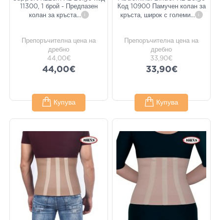
11300, 1 брой - Предпазен
Код 10900 Памучен колан за
колан за кръста
...
i
кръста, широк с големи
...
i
Препоръчителна цена на
Препоръчителна цена на
дребно
дребно
44,00€
33,90€
44,00€
33,90€
Купува
Купува