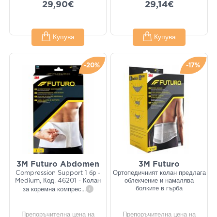
29,90€
29,14€
Купува
Купува
-20%
-17%
3M Futuro Abdomen
3M Futuro
Compression Support 1 бр -
Ортопедичният колан предлага
Medium, Код. 46201 - Колан
облекчение и намалява
болките в гърба
за коремна компрес
...
i
Препоръчителна цена на
Препоръчителна цена на