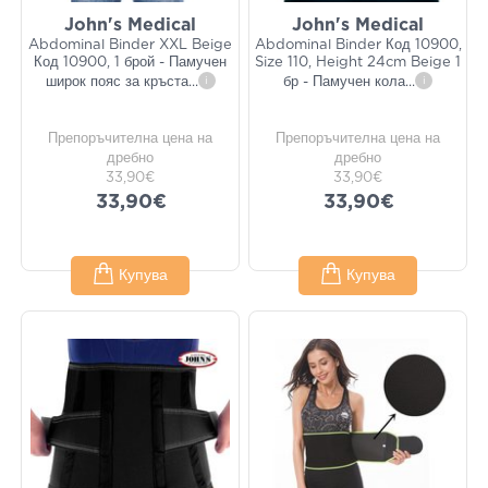
John's Medical
John's Medical
Abdominal Binder XXL Beige
Abdominal Binder Код 10900,
Код 10900, 1 брой - Памучен
Size 110, Height 24cm Beige 1
широк пояс за кръста
...
i
бр - Памучен кола
...
i
Препоръчителна цена на
Препоръчителна цена на
дребно
дребно
33,90€
33,90€
33,90€
33,90€
Купува
Купува