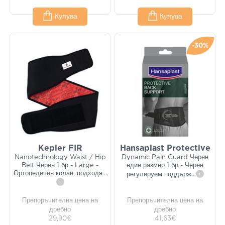
Купува
Купува
-30%
Kepler FIR
Hansaplast Protective
Nanotechnology Waist / Hip
Dynamic Pain Guard Черен
Belt Черен 1 бр - Large -
един размер 1 бр - Черен
Ортопедичен колан, подходя
...
регулируем поддърж
...
i
i
Препоръчителна цена на
Препоръчителна цена на
дребно
дребно
29,90€
41,63€