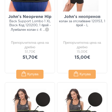
John's Neoprene Hip
John's неопренов
Back Support Lombo 1 XL
колан за отслабване 120153, 1
Black Код 120200, 1 брой -
брой - L
Лумбален колан с 4
...
i
Препоръчителна цена на
Препоръчителна цена на
дребно
дребно
51,70€
15,00€
51,70€
15,00€
Купува
Купува