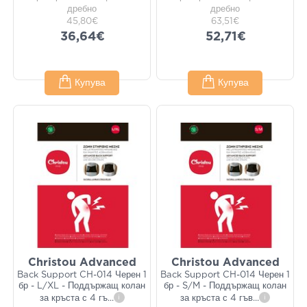
дребно
дребно
45,80€
63,51€
36,64€
52,71€
Купува
Купува
Christou Advanced
Christou Advanced
Back Support CH-014 Черен 1
Back Support CH-014 Черен 1
бр - L/XL - Поддържащ колан
бр - S/M - Поддържащ колан
за кръста с 4 гъ
...
i
за кръста с 4 гъв
...
i