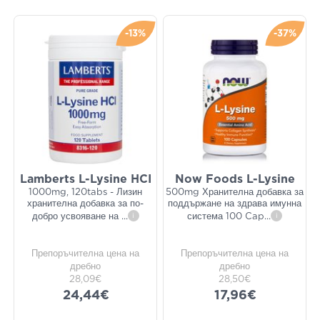
-13%
-37%
Lamberts L-Lysine HCI
Now Foods L-Lysine
1000mg, 120tabs - Лизин
500mg Хранителна добавка за
хранителна добавка за по-
поддържане на здрава имунна
добро усвояване на
...
i
система 100 Cap
...
i
Препоръчителна цена на
Препоръчителна цена на
дребно
дребно
28,09€
28,50€
24,44€
17,96€