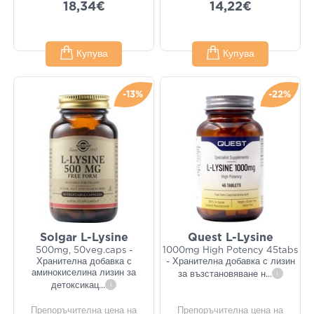
18,34€
14,22€
Купува
Купува
-13%
-22%
Solgar L-Lysine
Quest L-Lysine
500mg, 50veg.caps -
1000mg High Potency 45tabs
Хранителна добавка с
- Хранителна добавка с лизин
аминокиселина лизин за
за възстановяване н
...
i
детоксикац
...
i
Препоръчителна цена на
Препоръчителна цена на