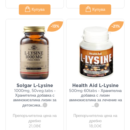
Купува
Купува
-13%
-21%
Solgar L-Lysine
Health Aid L-Lysine
1000mg, 50veg.tabs -
500mg 60tabs - Хранителна
Хранителна добавка с
добавка с лизин
аминокиселина лизин за
аминокиселина за лечение на
детоксика
...
i
...
i
Препоръчителна цена на
Препоръчителна цена на
дребно
дребно
21,08€
18,00€