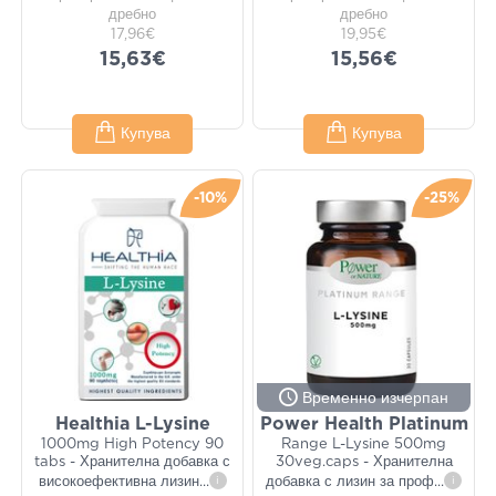
дребно
дребно
17,96€
19,95€
15,63€
15,56€
Купува
Купува
-10%
-25%
Временно изчерпан
Healthia L-Lysine
Power Health Platinum
1000mg High Potency 90
Range L-Lysine 500mg
tabs - Хранителна добавка с
30veg.caps - Хранителна
високоефективна лизин
...
i
добавка с лизин за проф
...
i