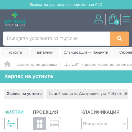
Безплатна доставка
при поръчки над 62€
0
красота
витамини
Слънцезащитни продукти
Сезонн
Хранителни добавки
„Ev Zin“ - добро качество на живо
Херпес на устните
Херпес на устните
Συμπληρώματα Διατροφής για Αύξηση Βάρ
ФИЛТРИ
ПРОЕКЦИЯ
КЛАСИФИКАЦИЯ
Популярни