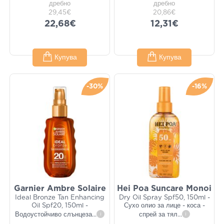
дребно
дребно
29,45€
20,86€
22,68€
12,31€
Купува
Купува
-30%
-16%
Garnier Ambre Solaire
Hei Poa Suncare Monoi
Ideal Bronze Tan Enhancing
Dry Oil Spray Spf50, 150ml -
Oil Spf20, 150ml -
Сухо олио за лице - коса -
Водоустойчиво слънцеза
...
i
спрей за тял
...
i