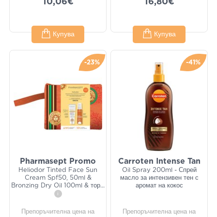
10,06€
16,80€
Купува
Купува
-23%
-41%
Pharmasept Promo
Carroten Intense Tan
Heliodor Tinted Face Sun
Oil Spray 200ml - Спрей
Cream Spf50, 50ml &
масло за интензивен тен с
Bronzing Dry Oil 100ml & тор
...
аромат на кокос
i
Препоръчителна цена на
Препоръчителна цена на