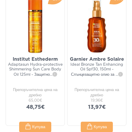
Institut Esthederm
Garnier Ambre Solaire
Adaptasun Hydra-protective
Ideal Bronze Tan Enhancing
Shimmering Sun Care Body
Oil Spf30, 150ml -
Oil 125ml - Защитно
...
i
Слънцезащитно олио за
...
i
Препоръчителна цена на
Препоръчителна цена на
дребно
дребно
65,00€
19,96€
48,75€
13,97€
Купува
Купува