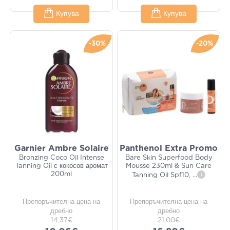
Купува
Купува
-30%
-20%
Garnier Ambre Solaire
Panthenol Extra Promo
Bronzing Coco Oil Intense
Bare Skin Superfood Body
Tanning Oil с кокосов аромат
Mousse 230ml & Sun Care
200ml
Tanning Oil Spf10,
...
i
Препоръчителна цена на
Препоръчителна цена на
дребно
дребно
14,37€
21,00€