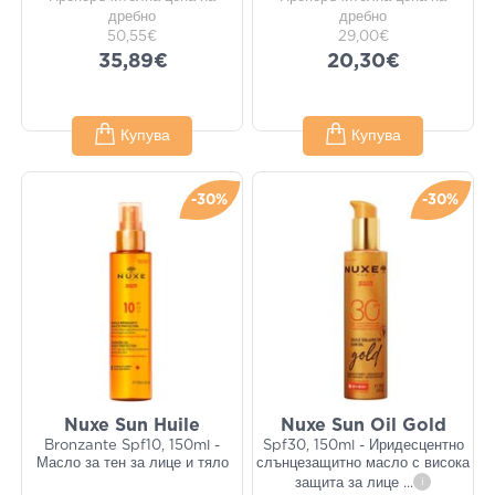
дребно
дребно
50,55€
29,00€
35,89€
20,30€
Купува
Купува
-30%
-30%
Nuxe Sun Huile
Nuxe Sun Oil Gold
Bronzante Spf10, 150ml -
Spf30, 150ml - Иридесцентно
Масло за тен за лице и тяло
слънцезащитно масло с висока
защита за лице
...
i