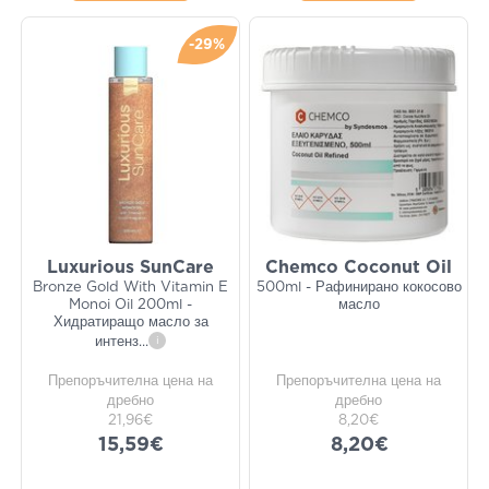
-29%
Luxurious SunCare
Chemco Coconut Oil
Bronze Gold With Vitamin E
500ml - Рафинирано кокосово
Monoi Oil 200ml -
масло
Хидратиращо масло за
интенз
...
i
Препоръчителна цена на
Препоръчителна цена на
дребно
дребно
21,96€
8,20€
15,59€
8,20€