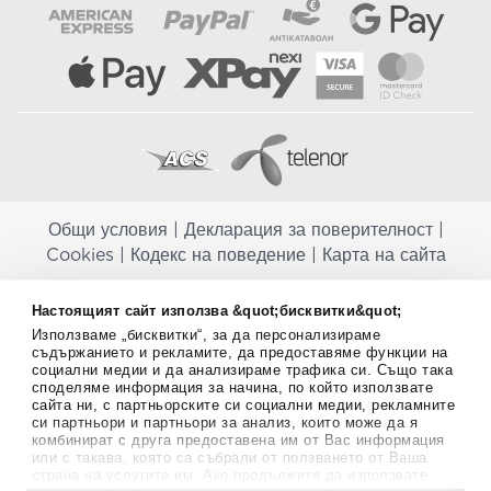
Общи условия
|
Декларация за поверителност
|
Cookies
|
Кодекс на поведение
|
Карта на сайта
Aptekapromahon.com ви информира, че хранителните добавки не
Настоящият сайт използва &quot;бисквитки&quot;
заместват балансираната диета и не са предназначени за
Използваме „бисквитки“, за да персонализираме
профилактика, лечение или лечение на човешки заболявания.
съдържанието и рекламите, да предоставяме функции на
Консултирайте се с Вашия лекар, ако сте бременна, кърмите,
социални медии и да анализираме трафика си. Също така
приемате лекарства или имате някакви здравословни проблеми,
споделяме информация за начина, по който използвате
преди да използвате някаква хранителна добавка. Непрекъснато се
сайта ни, с партньорските си социални медии, рекламните
стремим да ви предоставяме точна и валидна информация. Ако
си партньори и партньори за анализ, които може да я
имате някакви въпроси или коментари относно тях, моля свържете
комбинират с друга предоставена им от Вас информация
се с нас.
или с такава, която са събрали от ползването от Ваша
страна на услугите им. Ако продължите да използвате