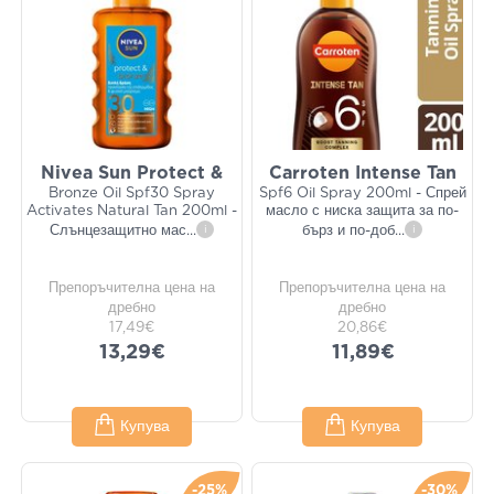
Nivea Sun Protect &
Carroten Intense Tan
Bronze Oil Spf30 Spray
Spf6 Oil Spray 200ml - Спрей
Activates Natural Tan 200ml -
масло с ниска защита за по-
Слънцезащитно мас
...
i
бърз и по-доб
...
i
Препоръчителна цена на
Препоръчителна цена на
дребно
дребно
17,49€
20,86€
13,29€
11,89€
Купува
Купува
-25%
-30%