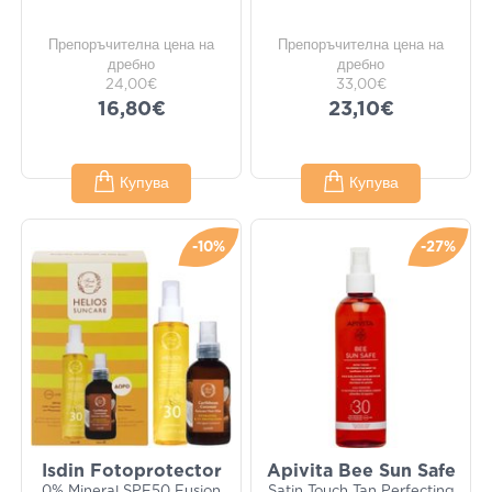
Препоръчителна цена на
Препоръчителна цена на
дребно
дребно
24,00€
33,00€
16,80€
23,10€
Купува
Купува
-10%
-27%
Isdin Fotoprotector
Apivita Bee Sun Safe
0% Mineral SPF50 Fusion
Satin Touch Tan Perfecting