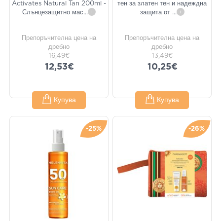
Activates Natural Tan 200ml -
тен за златен тен и надеждна
Слънцезащитно мас
...
i
защита от
...
i
Препоръчителна цена на
Препоръчителна цена на
дребно
дребно
16,49€
13,49€
12,53€
10,25€
Купува
Купува
-25%
-26%