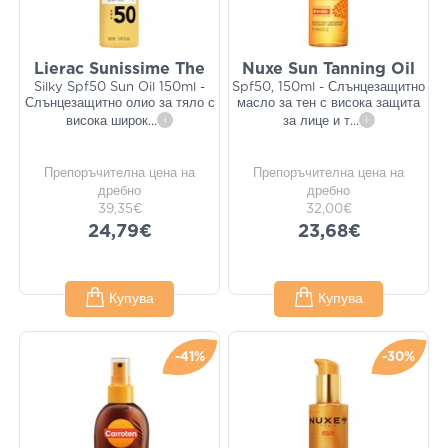
Lierac Sunissime The
Nuxe Sun Tanning Oil
Silky Spf50 Sun Oil 150ml -
Spf50, 150ml - Слънцезащитно
Слънцезащитно олио за тяло с
масло за тен с висока защита
висока широк
...
i
за лице и т
...
i
Препоръчителна цена на
Препоръчителна цена на
дребно
дребно
39,35€
32,00€
24,79€
23,68€
Купува
Купува
-41%
-30%