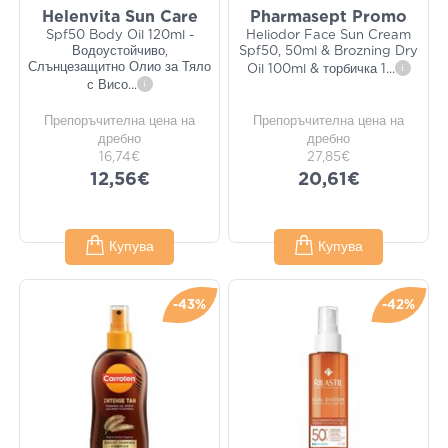
Helenvita Sun Care
Pharmasept Promo
Spf50 Body Oil 120ml -
Heliodor Face Sun Cream
Водоустойчиво,
Spf50, 50ml & Brozning Dry
Слънцезащитно Олио за Тяло
Oil 100ml & торбичка 1
...
i
с Висо
...
i
Препоръчителна цена на
Препоръчителна цена на
дребно
дребно
16,74€
27,85€
12,56€
20,61€
Купува
Купува
-43%
-42%