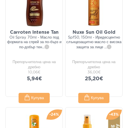
Carroten Intense Tan
Nuxe Sun Oil Gold
Oil Spray 70ml - Масло под
Spf50, 150ml - Иридесцентно
формата на спрей за по-бърз и
слънцезащитно масло с висока
по-добър тен
...
i
защита за лице
...
i
Препоръчителна цена на
Препоръчителна цена на
дребно
дребно
10,06€
36,00€
5,94€
25,20€
Купува
Купува
-24%
-43%