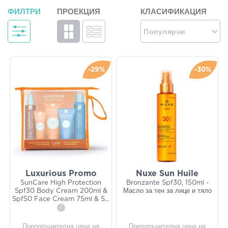
ФИЛТРИ
ПРОЕКЦИЯ
КЛАСИФИКАЦИЯ
Популярни
-29%
-30%
Luxurious Promo
Nuxe Sun Huile
SunCare High Protection
Bronzante Spf30, 150ml -
Spf30 Body Cream 200ml &
Масло за тен за лице и тяло
Spf50 Face Cream 75ml & S
...
i
Препоръчителна цена на
Препоръчителна цена на