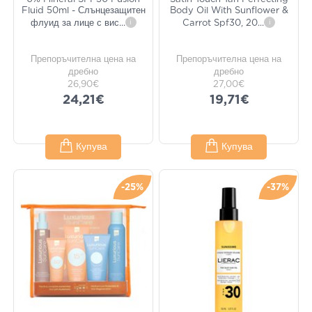
Fluid 50ml - Слънцезащитен
Body Oil With Sunflower &
флуид за лице с вис
...
i
Carrot Spf30, 20
...
i
Препоръчителна цена на
Препоръчителна цена на
дребно
дребно
26,90€
27,00€
24,21€
19,71€
Купува
Купува
-25%
-37%