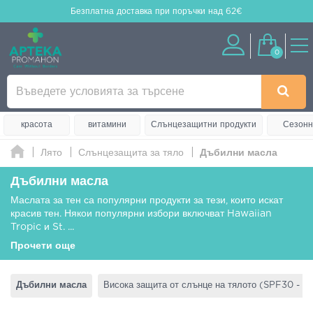
Безплатна доставка
при поръчки над 62€
0
красота
витамини
Слънцезащитни продукти
Сезонн
Лято
Слънцезащита за тяло
Дъбилни масла
Дъбилни масла
Маслата за тен са популярни продукти за тези, които искат
красив тен. Някои популярни избори включват Hawaiian
Tropic и St.
...
Прочети още
Дъбилни масла
Висока защита от слънце на тялото (SPF30 - S