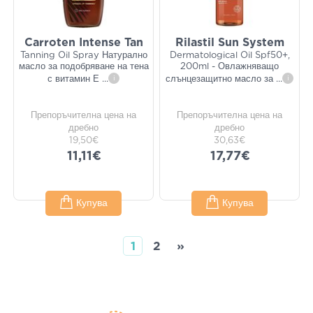
Carroten Intense Tan
Rilastil Sun System
Tanning Oil Spray Натурално
Dermatological Oil Spf50+,
масло за подобряване на тена
200ml - Овлажняващо
с витамин Е
...
i
слънцезащитно масло за
...
i
Препоръчителна цена на
Препоръчителна цена на
дребно
дребно
19,50€
30,63€
11,11€
17,77€
Купува
Купува
1
2
»