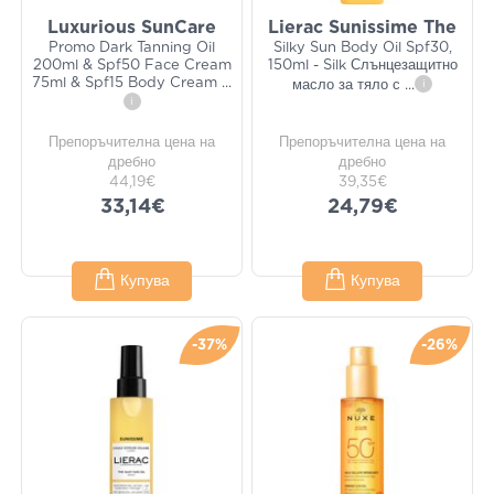
Luxurious SunCare
Lierac Sunissime The
Promo Dark Tanning Oil
Silky Sun Body Oil Spf30,
200ml & Spf50 Face Cream
150ml - Silk Слънцезащитно
75ml & Spf15 Body Cream
...
масло за тяло с
...
i
i
Препоръчителна цена на
Препоръчителна цена на
дребно
дребно
44,19€
39,35€
33,14€
24,79€
Купува
Купува
-37%
-26%