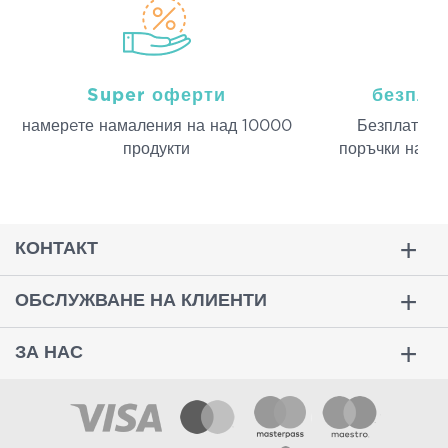
Super оферти
безпла
намерeте намаления на над 10000
Безплатна д
продукти
поръчки над 
КОНТАКТ
ОБСЛУЖВАНЕ НА КЛИЕНТИ
ЗА НАС