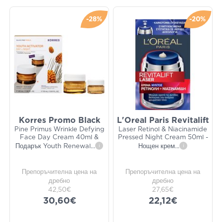
-28%
-20%
Korres Promo Black
L'Oreal Paris Revitalift
Pine Primus Wrinkle Defying
Laser Retinol & Niacinamide
Face Day Cream 40ml &
Pressed Night Cream 50ml -
Подарък Youth Renewal
...
i
Нощен крем
...
i
Препоръчителна цена на
Препоръчителна цена на
дребно
дребно
42,50€
27,65€
30,60€
22,12€