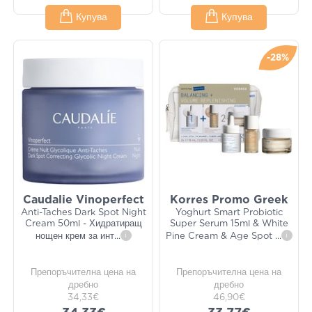
Купува
Купува
-28%
Caudalie Vinoperfect
Korres Promo Greek
Anti-Taches Dark Spot Night
Yoghurt Smart Probiotic
Cream 50ml - Хидратиращ
Super Serum 15ml & White
нощен крем за инт
...
i
Pine Cream & Age Spot
...
i
Препоръчителна цена на
Препоръчителна цена на
дребно
дребно
34,33€
46,90€