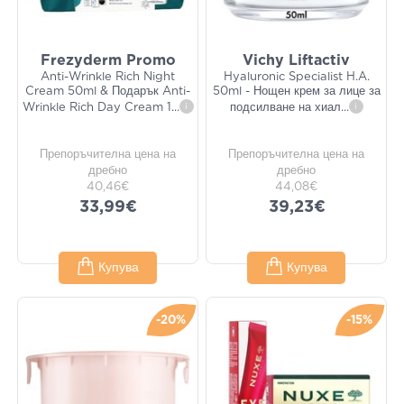
Frezyderm Promo
Vichy Liftactiv
Anti-Wrinkle Rich Night
Hyaluronic Specialist H.A.
Cream 50ml & Подарък Anti-
50ml - Нощен крем за лице за
Wrinkle Rich Day Cream 1
...
i
подсилване на хиал
...
i
Препоръчителна цена на
Препоръчителна цена на
дребно
дребно
40,46€
44,08€
33,99€
39,23€
Купува
Купува
-20%
-15%