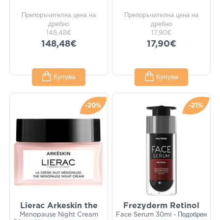
Препоръчителна цена на
Препоръчителна цена на
дребно
дребно
148,48€
17,90€
148,48€
17,90€
Купува
Купува
-20%
-21%
Lierac Arkeskin the
Frezyderm Retinol
Menopause Night Cream
Face Serum 30ml - Подобрен