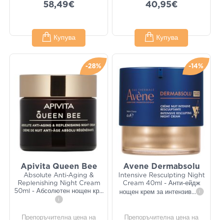
58,49€
40,95€
Купува
Купува
-28%
-14%
Apivita Queen Bee
Avene Dermabsolu
Absolute Anti-Aging &
Intensive Resculpting Night
Replenishing Night Cream
Cream 40ml - Анти-ейдж
50ml - Абсолютен нощен кр
...
нощен крем за интензив
...
i
i
Препоръчителна цена на
Препоръчителна цена на