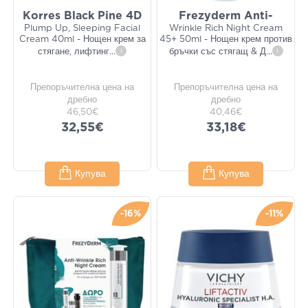
Korres Black Pine 4D
Frezyderm Anti-
Plump Up, Sleeping Facial
Wrinkle Rich Night Cream
Cream 40ml - Нощен крем за
45+ 50ml - Нощен крем против
стягане, лифтинг
...
i
бръчки със стягащ & Д
...
i
Препоръчителна цена на
Препоръчителна цена на
дребно
дребно
46,50€
40,46€
32,55€
33,18€
Купува
Купува
-16%
-11%