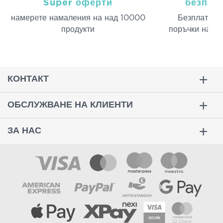
Super оферти
безпла
намерeте намаления на над 10000
Безплатна д
продукти
поръчки над 
КОНТАКТ
ОБСЛУЖВАНЕ НА КЛИЕНТИ
ЗА НАС