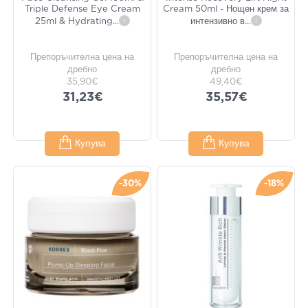
Triple Defense Eye Cream
Cream 50ml - Нощен крем за
25ml & Hydrating
...
i
интензивно в
...
i
Препоръчителна цена на
Препоръчителна цена на
дребно
дребно
35,90€
49,40€
31,23€
35,57€
Купува
Купува
-30%
-18%