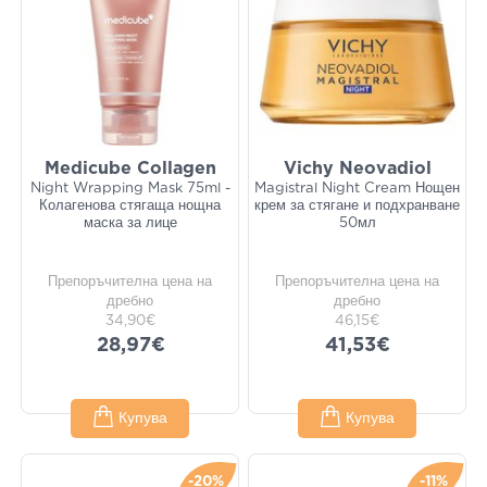
Medicube Collagen
Vichy Neovadiol
Night Wrapping Mask 75ml -
Magistral Night Cream Нощен
Колагенова стягаща нощна
крем за стягане и подхранване
маска за лице
50мл
Препоръчителна цена на
Препоръчителна цена на
дребно
дребно
34,90€
46,15€
28,97€
41,53€
Купува
Купува
-20%
-11%