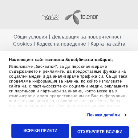
Общи условия
|
Декларация за поверителност
|
Cookies
|
Кодекс на поведение
|
Карта на сайта
Aptekapromahon.com ви информира, че хранителните добавки не
Настоящият сайт използва &quot;бисквитки&quot;
заместват балансираната диета и не са предназначени за
Използваме „бисквитки“, за да персонализираме
профилактика, лечение или лечение на човешки заболявания.
съдържанието и рекламите, да предоставяме функции на
Консултирайте се с Вашия лекар, ако сте бременна, кърмите,
социални медии и да анализираме трафика си. Също така
приемате лекарства или имате някакви здравословни проблеми,
споделяме информация за начина, по който използвате
преди да използвате някаква хранителна добавка. Непрекъснато се
сайта ни, с партньорските си социални медии, рекламните
стремим да ви предоставяме точна и валидна информация. Ако
си партньори и партньори за анализ, които може да я
имате някакви въпроси или коментари относно тях, моля свържете
комбинират с друга предоставена им от Вас информация
се с нас.
или с такава, която са събрали от ползването от Ваша
страна на услугите им. Ако продължите да използвате
Copyright
©
2012-2026 - All rights Reserved.
нашия уебсайт, вие се съгласявате с използването на
Покажи детайли
бисквитки.
Aptekapromahon.com eBusinessTeam • Website by
Повече информация за бисквитките можете да намерите
24lc.gr
тук
.
ВСИЧКИ ПРИЕТИ
ОТХВЪРЛЕТЕ ВСИЧКИ