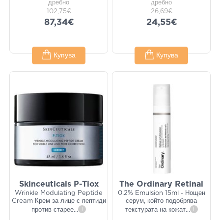
дребно
дребно
102,75€
26,69€
87,34€
24,55€
Купува
Купува
Skinceuticals P-Tiox
The Ordinary Retinal
Wrinkle Modulating Peptide
0.2% Emulsion 15ml - Нощен
Cream Крем за лице с пептиди
серум, който подобрява
против старее
...
i
текстурата на кожат
...
i