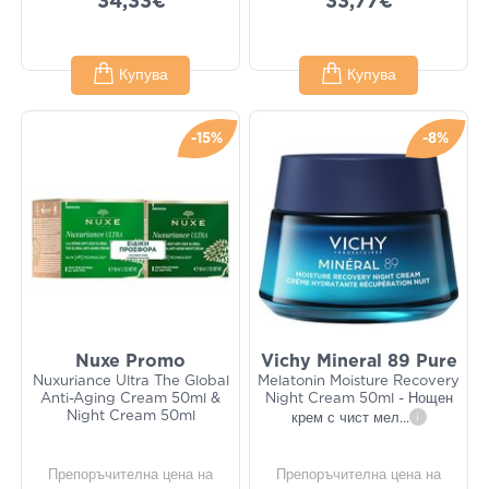
34,33€
33,77€
Купува
Купува
-15%
-8%
Nuxe Promo
Vichy Mineral 89 Pure
Nuxuriance Ultra The Global
Melatonin Moisture Recovery
Anti-Aging Cream 50ml &
Night Cream 50ml - Нощен
Night Cream 50ml
крем с чист мел
...
i
Препоръчителна цена на
Препоръчителна цена на