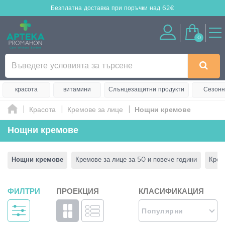
Безплатна доставка
при поръчки над 62€
0
красота
витамини
Слънцезащитни продукти
Сезонн
Красота
Кремове за лице
Нощни кремове
Нощни кремове
Нощни кремове
Кремове за лице за 50 и повече години
Крем
ФИЛТРИ
ПРОЕКЦИЯ
КЛАСИФИКАЦИЯ
Популярни