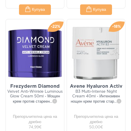
Купува
Купува
-22%
-18%
Frezyderm Diamond
Avene Hyaluron Activ
Velvet Anti-Wrinkle Luminous
B3 Multi-Intense Night
Glow Cream 50ml - Мощен
Cream 40ml - Интензивен
крем против стареен
...
i
нощен крем против стар
...
i
Препоръчителна цена на
Препоръчителна цена на
дребно
дребно
74,99€
50,00€