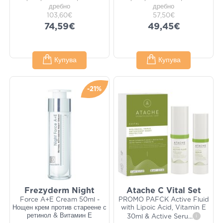
дребно
дребно
103,60€
57,50€
74,59€
49,45€
Купува
Купува
-21%
Frezyderm Night
Atache C Vital Set
Force A+E Cream 50ml -
PROMO PAFCK Active Fluid
Нощен крем против стареене с
with Lipoic Acid, Vitamin E
ретинол & Витамин Е
30ml & Active Seru
...
i