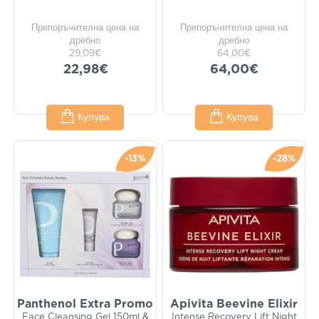
Препоръчителна цена на
Препоръчителна цена на
дребно
дребно
29,09€
64,00€
22,98€
64,00€
Купува
Купува
-13%
-28%
Panthenol Extra Promo
Apivita Beevine Elixir
Face Cleansing Gel 150ml &
Intense Recovery Lift Night