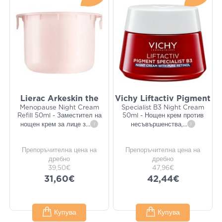
Lierac Arkeskin the
Vichy Liftactiv Pigment
Menopause Night Cream
Specialist B3 Night Cream
Refill 50ml - Заместител на
50ml - Нощен крем против
нощен крем за лице з
...
i
несъвършенства,
...
i
Препоръчителна цена на
Препоръчителна цена на
дребно
дребно
39,50€
47,96€
31,60€
42,44€
Купува
Купува