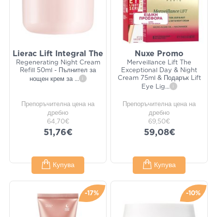
Lierac Lift Integral The
Nuxe Promo
Regenerating Night Cream
Merveillance Lift The
Refill 50ml - Пълнител за
Exceptional Day & Night
Cream 75ml & Подарък Lift
нощен крем за
...
i
Eye Lig
...
i
Препоръчителна цена на
Препоръчителна цена на
дребно
дребно
64,70€
69,50€
51,76€
59,08€
Купува
Купува
-17%
-10%