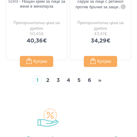
50ml - Нощен крем за лице за
серум за лице с ретинол
жени в менопауза
против бръчки за защи
...
i
Препоръчителна цена на
Препоръчителна цена на
дребно
дребно
50,45€
43,41€
40,36€
34,29€
Купува
Купува
1
2
3
4
5
6
»