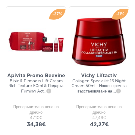
-27%
-11%
Apivita Promo Beevine
Vichy Liftactiv
Elixir & Firmness Lift Cream
Collagen Specialist 16 Night
Rich Texture 50ml & Подарък
Cream 50ml - Нощен крем за
Firming Act
...
i
възстановяване на
...
i
Препоръчителна цена на
Препоръчителна цена на
дребно
дребно
47,10€
47,49€
34,38€
42,27€