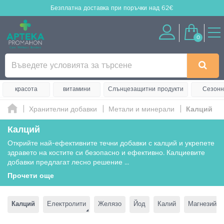
Безплатна доставка
при поръчки над 62€
0
красота
витамини
Слънцезащитни продукти
Сезонн
Хранителни добавки
Метали и минерали
Калций
Калций
Открийте най-ефективните течни добавки с калций и укрепете
здравето на костите си безопасно и ефективно. Калциевите
добавки предлагат лесно решение
...
Прочети още
Калций
Електролити
Желязо
Йод
Калий
Магнезий