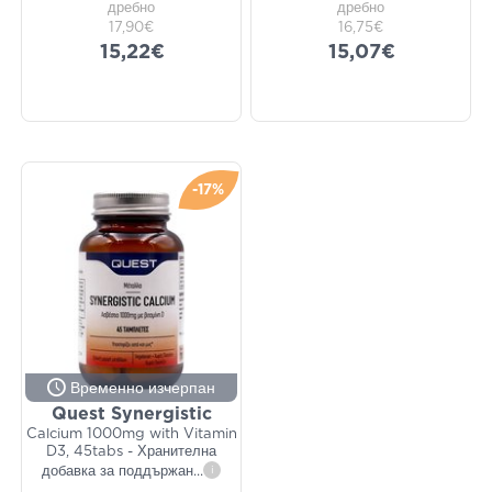
дребно
дребно
17,90€
16,75€
15,22€
15,07€
-17%
Временно изчерпан
Quest Synergistic
Calcium 1000mg with Vitamin
D3, 45tabs - Хранителна
добавка за поддържан
...
i