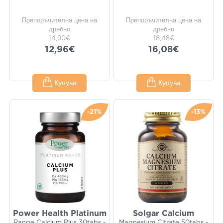
Препоръчителна цена на
Препоръчителна цена на
дребно
дребно
14,90€
18,48€
12,96€
16,08€
Купува
Купува
-21%
-13%
Power Health Platinum
Solgar Calcium
Range Calcium Plus 30tabs -
Magnesium Citrate 50tabs -