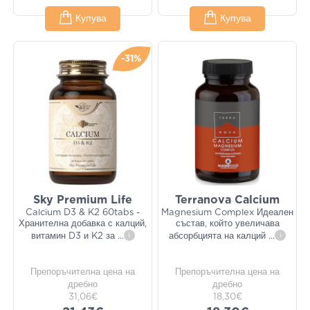
Купува
Купува
-31%
Sky Premium Life
Terranova Calcium
Calcium D3 & K2 60tabs -
Magnesium Complex Идеален
Хранителна добавка с калций,
състав, който увеличава
витамин D3 и K2 за
...
i
абсорбцията на калций
...
i
Препоръчителна цена на
Препоръчителна цена на
дребно
дребно
31,06€
18,30€