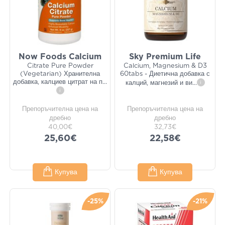
Now Foods Calcium
Sky Premium Life
Citrate Pure Powder
Calcium, Magnesium & D3
(Vegetarian) Хранителна
60tabs - Диетична добавка с
добавка, калциев цитрат на п
...
калций, магнезий и ви
...
i
i
Препоръчителна цена на
Препоръчителна цена на
дребно
дребно
40,00€
32,73€
25,60€
22,58€
Купува
Купува
-25%
-21%