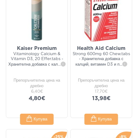
Kaiser Premium
Health Aid Calcium
Vitaminology Calcium &
Strong 600mg 60 Chew.tabs
Vitamin D3, 20 Effer.tabs -
- Хранителна добавка с
Хранителна добавка с кал
...
i
калций, витамин D3 и п
...
i
Препоръчителна цена на
Препоръчителна цена на
дребно
дребно
6,40€
17,70€
4,80€
13,98€
Купува
Купува
-25%
-8%