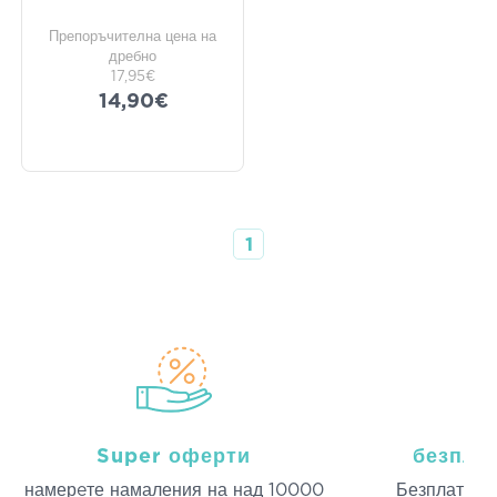
Препоръчителна цена на
дребно
17,95€
14,90€
1
Super оферти
безпла
намерeте намаления на над 10000
Безплатна д