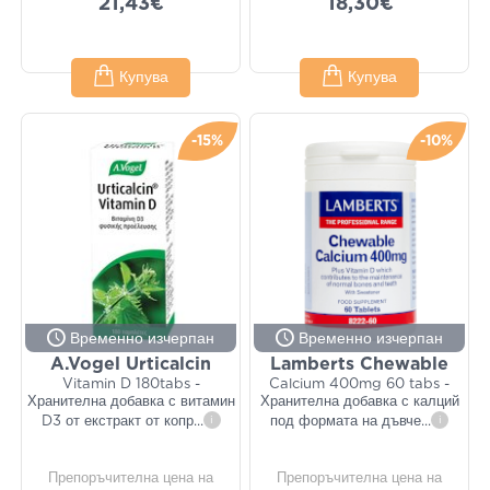
21,43€
18,30€
Купува
Купува
-15%
-10%
Временно изчерпан
Временно изчерпан
A.Vogel Urticalcin
Lamberts Chewable
Vitamin D 180tabs -
Calcium 400mg 60 tabs -
Хранителна добавка с витамин
Хранителна добавка с калций
D3 от екстракт от копр
...
i
под формата на дъвче
...
i
Препоръчителна цена на
Препоръчителна цена на