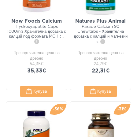
Now Foods Calcium
Natures Plus Animal
Hydroxyapatite Caps
Parade Calcium 90
1000mg Хранителна добавка с
Chew.tabs - Хранителна
калций под формата MCH (
...
добавка с калций и магнезий
i
з
...
i
Препоръчителна цена на
Препоръчителна цена на
дребно
дребно
54,35€
24,79€
35,33€
22,31€
Купува
Купува
-36%
-31%