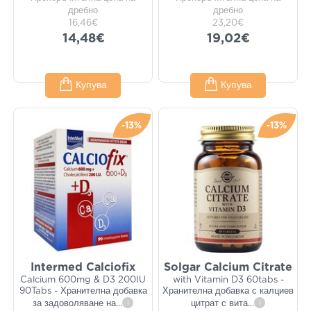
дребно
дребно
16,46€
23,20€
14,48€
19,02€
Купува
Купува
-13%
-13%
Intermed Calciofix
Solgar Calcium Citrate
Calcium 600mg & D3 200IU
with Vitamin D3 60tabs -
90Tabs - Хранителна добавка
Хранителна добавка с калциев
за задоволяване на
...
i
цитрат с вита
...
i