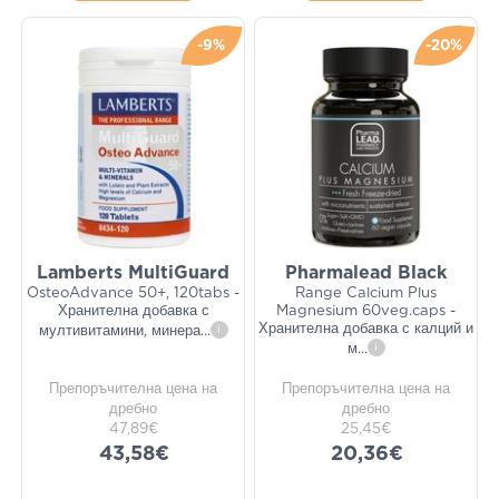
-9%
-20%
Lamberts MultiGuard
Pharmalead Black
OsteoAdvance 50+, 120tabs -
Range Calcium Plus
Хранителна добавка с
Magnesium 60veg.caps -
Хранителна добавка с калций и
мултивитамини, минера
...
i
м
...
i
Препоръчителна цена на
Препоръчителна цена на
дребно
дребно
47,89€
25,45€
43,58€
20,36€