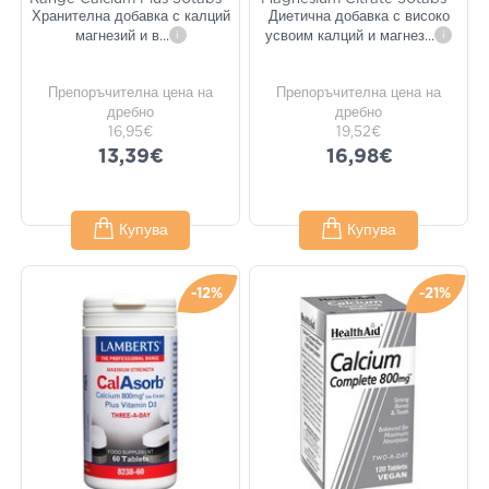
Хранителна добавка с калций
Диетична добавка с високо
магнезий и в
...
i
усвоим калций и магнез
...
i
Препоръчителна цена на
Препоръчителна цена на
дребно
дребно
16,95€
19,52€
13,39€
16,98€
Купува
Купува
-12%
-21%