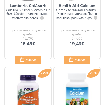
Lamberts CalAsorb
Health Aid Calcium
Calcium 800mg & Vitamin D3
Complete 800mg 120tabs -
6μg, 60tabs - Калциев цитрат
Хранителна добавка Пълна
хранителна добав
...
i
калциева формула 3 фо
...
i
Препоръчителна цена на
Препоръчителна цена на
дребно
дребно
18,70€
24,60€
16,46€
19,43€
Купува
Купува
-35%
-10%