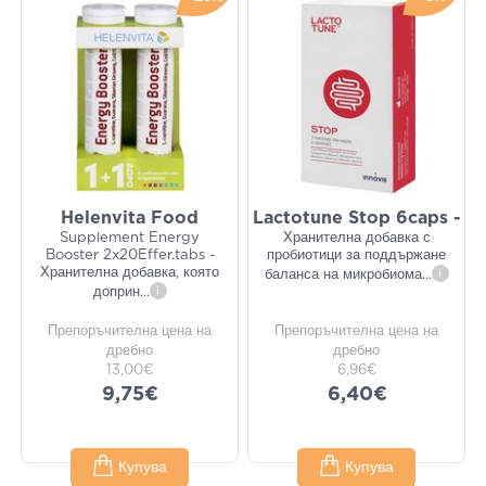
Helenvita Food
Lactotune Stop 6caps -
Supplement Energy
Хранителна добавка с
Booster 2x20Effer.tabs -
пробиотици за поддържане
Хранителна добавка, която
баланса на микробиома
...
i
доприн
...
i
Препоръчителна цена на
Препоръчителна цена на
дребно
дребно
13,00€
6,96€
9,75€
6,40€
Купува
Купува