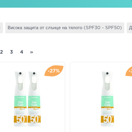
+
Висока защита от слънце на тялото (SPF30 - SPF50)
Д
2
3
4
»
-27%
-