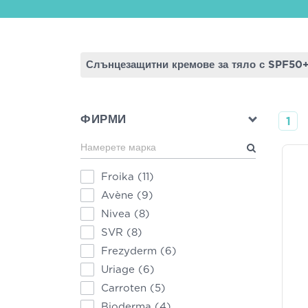
Слънцезащитни кремове за тяло с SPF50
ФИРМИ
1
Froika
(11)
Avène
(9)
Nivea
(8)
SVR
(8)
Frezyderm
(6)
Uriage
(6)
Carroten
(5)
Bioderma
(4)