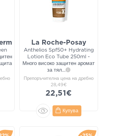
derm
La Roche-Posay
een
Anthelios Spf50+ Hydrating
щитен
Lotion Eco Tube 250ml -
ащита
Много високо защитен аромат
за тял
...
i
ребно
Препоръчителна цена на дребно
28,49€
22,51€
Купува
22%
-25%