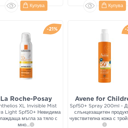
Купува
Купува
-21%
-
La Roche-Posay
Avene for Childr
thelios XL Invisible Mist
Spf50+ Spray 200ml - Д
ra Light Spf50+ Невидима
слънцезащитен продукт
лаждаща мъгла за тяло с
чувствителна кожа с трой
мно
...
i
i