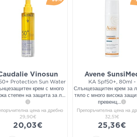
Caudalie Vinosun
Avene SunsiMe
50+ Protection Sun Water
KA Spf50+, 80ml -
ънцезащитен крем с много
Слънцезащитен крем за л
ока степен на защита за л
...
тяло с много висока защи
превенц
...
i
i
епоръчителна цена на дребно
Препоръчителна цена на д
29,90€
32,51€
20,03€
25,36€