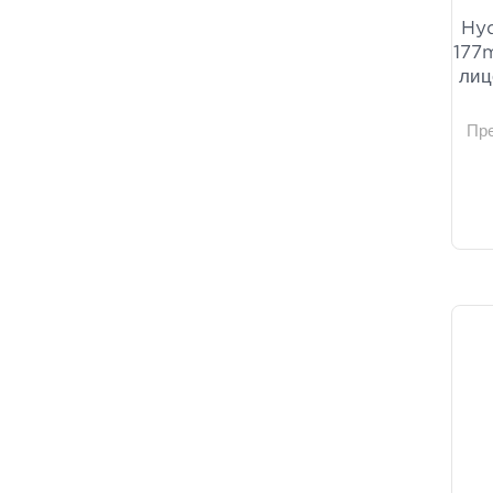
Hyd
177m
лиц
Пр