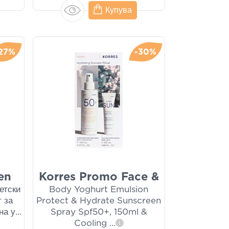
Купува
27%
-30%
en
Korres Promo Face &
етски
Body Yoghurt Emulsion
 за
Protect & Hydrate Sunscreen
на у
...
Spray Spf50+, 150ml &
Cooling
...
i