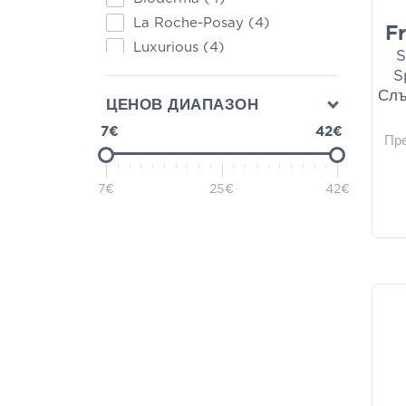
La Roche-Posay
(4)
F
Luxurious
(4)
S
Rilastil
(4)
S
Слъ
Vichy
(4)
ЦЕНОВ ДИАПАЗОН
Garnier
(3)
7€
42€
Пр
A-Derma
(2)
Cantabria Labs
(2)
7€
25€
42€
Cerave
(2)
Helenvita
(2)
Sebamed
(2)
Thank You Farmer
(2)
Caudalie
(1)
Cer'8
(1)
Isdin
(1)
Korres
(1)
Luvum
(1)