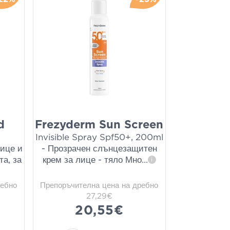
d
Frezyderm Sun Screen
Invisible Spray Spf50+, 200ml
ице и
- Прозрачен слънцезащитен
та, за
крем за лице - тяло Мно
...
i
ребно
Препоръчителна цена на дребно
27,29€
20,55€