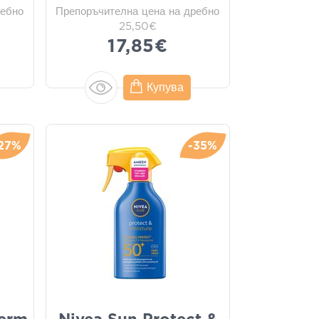
ребно
Препоръчителна цена на дребно
25,50€
17,85€
Купува
27%
-35%