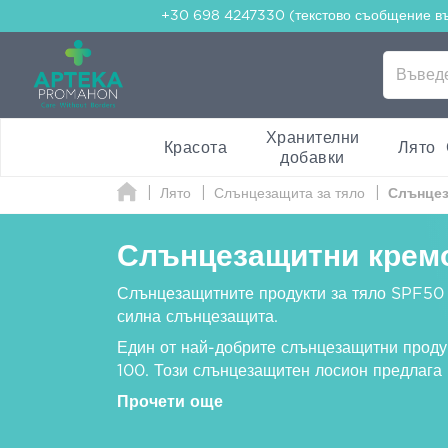
+30 698 4247330 (текстово съобщение в
Хранителни
Красота
Лято
добавки
Лято
Слънцезащита за тяло
Слънцез
Слънцезащитни кремо
Слънцезащитните продукти за тяло SPF50 п
силна слънцезащита.
Един от най-добрите слънцезащитни проду
100. Този слънцезащитен лосион предлага
Прочети още