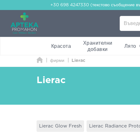
+30 698 4247330 (текстово съобщение в
Хранителни
Красота
Лято
добавки
фирми
Lierac
Lierac
Lierac Glow Fresh
Lierac Radiance Prot