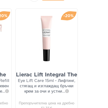
20%
-20%
the
Lierac Lift Integral The
efill
Eye Lift Care 15ml - Лифтинг,
невен
стягащ и изглаждащ бръчки
ме
...
крем за очи и устни
...
i
i
ребно
Препоръчителна цена на дребно