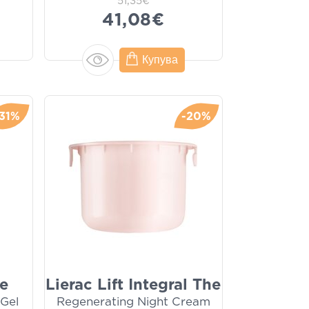
51,35€
41,08€
Купува
-31%
-20%
me
Lierac Lift Integral The
 Gel
Regenerating Night Cream