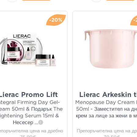
-20%
-
Lierac Promo Lift
Lierac Arkeskin 
ntegral Firming Day Gel-
Menopause Day Cream R
eam 50ml & Подарък The
50ml - Заместител на д
ightening Serum 15ml &
крем за лице за жени в 
Несесер
...
i
епоръчителна цена на дребно
Препоръчителна цена на д