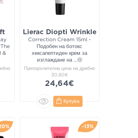
ft
Lierac Diopti Wrinkle
Day
Correction Cream 15ml -
 The
Подобен на ботокс
l &
хексапептиден крем за
изглаждане на
...
i
ребно
Препоръчителна цена на дребно
30,80€
24,64€
Купува
20%
-13%