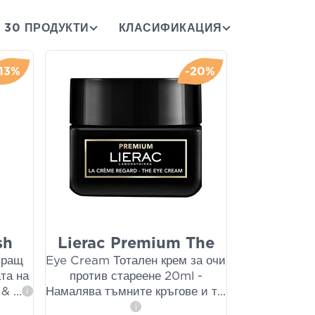
30 ПРОДУКТИ
КЛАСИФИКАЦИЯ
-13%
-20%
sh
Lierac Premium The
иращ
Eye Cream Тотален крем за очи
та на
против стареене 20ml -
е &
...
Намалява тъмните кръгове и т
...
i
i