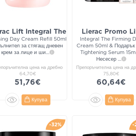
rac Lift Integral The
Lierac Promo Li
ing Day Cream Refill 50ml
Integral The Firming 
Пълнител за стягащ дневен
Cream 50ml & Подарък
крем за лице и ши
...
Tightening Serum 15m
i
Несесер
...
i
епоръчителна цена на дребно
Препоръчителна цена на д
64,70€
75,80€
51,76€
60,64€
Купува
Купува
-32%
-