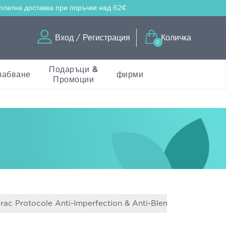
платна доставка
при поръчки над 62€
Вход / Регистрация
Количка
0
Подаръци &
лабване
фирми
Промоции
erac Protocole Anti-Imperfection & Anti-Blemish
Lierac Ph