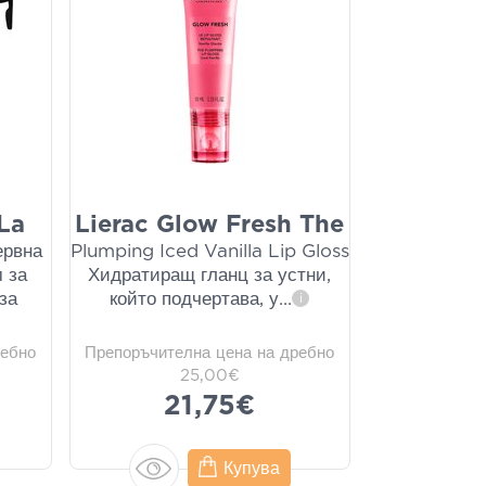
La
Lierac Glow Fresh The
ервна
Plumping Iced Vanilla Lip Gloss
 за
Хидратиращ гланц за устни,
за
който подчертава, у
...
i
ребно
Препоръчителна цена на дребно
25,00€
21,75€
Купува