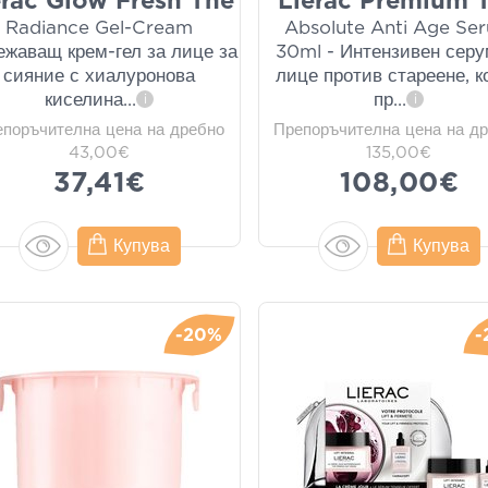
erac Glow Fresh The
Lierac Premium 
Radiance Gel-Cream
Absolute Anti Age Se
жаващ крем-гел за лице за
30ml - Интензивен серу
сияние с хиалуронова
лице против стареене, к
киселина
...
пр
...
i
i
епоръчителна цена на дребно
Препоръчителна цена на д
43,00€
135,00€
37,41€
108,00€
Купува
Купува
-20%
-