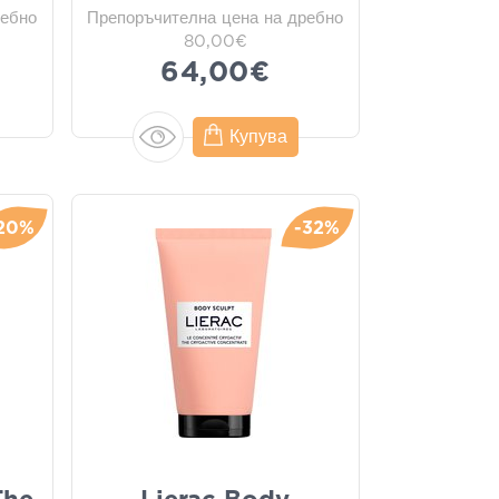
ребно
Препоръчителна цена на дребно
80,00€
64,00€
Купува
20%
-32%