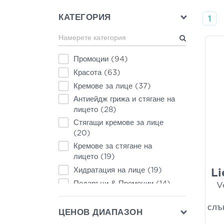
КАТЕГОРИЯ
1
Промоции
(94)
Красота
(63)
Кремове за лице
(37)
Антиейдж грижа и стягане на
лицето
(28)
Стягащи кремове за лице
(20)
Кремове за стягане на
лицето
(19)
Хидратация на лице
(19)
Li
Подаръци & Промоции
(14)
V
Лято
(12)
слъ
Грижа за очите
(11)
ЦЕНОВ ДИАПАЗОН
Кремове за лице против