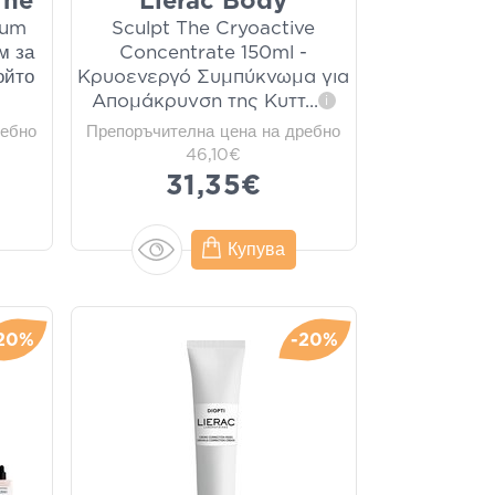
The
Lierac Body
rum
Sculpt The Cryoactive
м за
Concentrate 150ml -
ойто
Κρυοενεργό Συμπύκνωμα για
Απομάκρυνση της Κυττ
...
i
ребно
Препоръчителна цена на дребно
46,10€
31,35€
Купува
20%
-20%