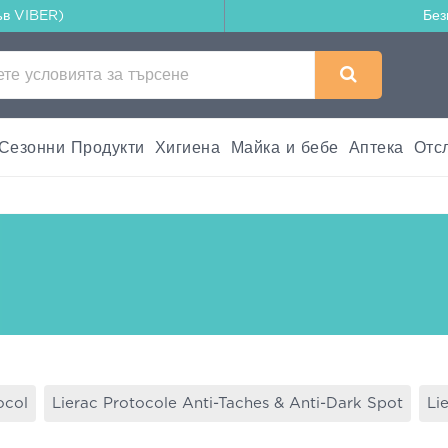
ъв VIBER)
Без
Сезонни Продукти
Хигиена
Майка и бебе
Аптека
Отс
ocol
Lierac Protocole Anti-Taches & Anti-Dark Spot
Li