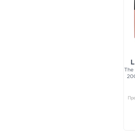
(4)
Против торбички и черни
кръгове
(4)
Стягащ Серум
(4)
Грижа за устните
(3)
Ексфолиране на лице
(3)
Изсветляващи продукти за
лунички
(3)
L
Кремове за лице против
The
пъпки
(3)
20
Много високо
слънцезащитно лице
(SPF50 +)
(3)
Нощно приложение Кожи с
Пр
несъвършенства
(3)
Околоочен крем против
бръчки
(3)
Околоочни кремове за
стягане
(3)