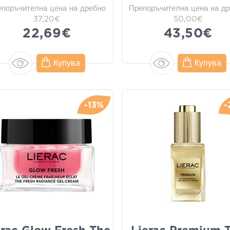
епоръчителна цена на дребно
Препоръчителна цена на д
37,20€
50,00€
22,69€
43,50€
Купува
Купува
-13%
-