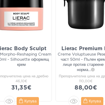
ierac Body Sculpt
Lierac Premium 
 Morpho-Reshaping Cream
Creme Voluptueuse Рез
0ml - Silhouette оформящ
част 50ml - Пълен крем
крем
лице против стареене 
норма
...
i
епоръчителна цена на дребно
Препоръчителна цена на д
46,10€
110,00€
31,35€
88,00€
Купува
Купува