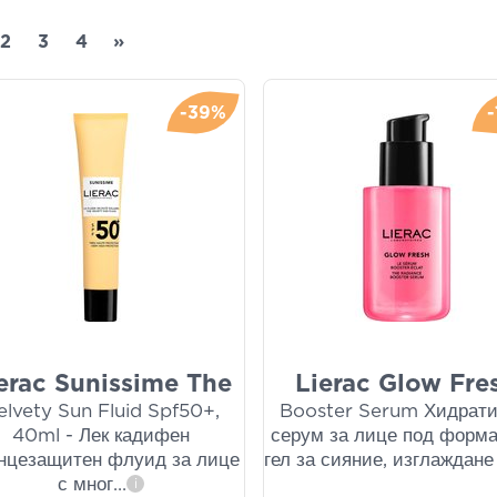
2
3
4
»
-39%
erac Sunissime The
Lierac Glow Fre
elvety Sun Fluid Spf50+,
Booster Serum Хидрат
40ml - Лек кадифен
серум за лице под форма
нцезащитен флуид за лице
гел за сияние, изглаждан
с мног
...
i