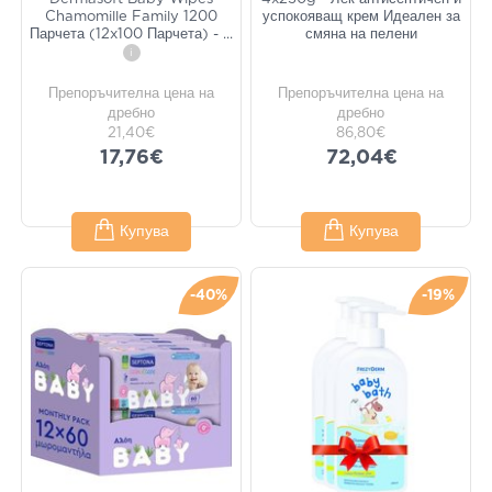
Chamomille Family 1200
успокояващ крем Идеален за
Парчета (12x100 Парчета) -
...
смяна на пелени
i
Препоръчителна цена на
Препоръчителна цена на
дребно
дребно
21,40€
86,80€
17,76€
72,04€
Купува
Купува
-40%
-19%