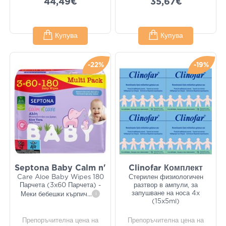
44,49€
35,67€
Купува
Купува
-22%
-19%
Septona Baby Calm n'
Clinofar Комплект
Care Aloe Baby Wipes 180
Стерилен физиологичен
Парчета (3x60 Парчета) -
разтвор в ампули, за
запушване на носа 4x
Меки бебешки кърпич
...
i
(15x5ml)
Препоръчителна цена на
Препоръчителна цена на