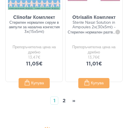
Clinofar Комплект
Otrisalin Комплект
Стерилен нормален серум в
Sterile Nasal Solution in
ампули за назална конгестия
Ampoules 2x(30x5ml) -
3x(15x5ml)
Стерилен нормален разтв
...
i
Препоръчителна цена на
Препоръчителна цена на
дребно
дребно
13,47€
13,76€
11,05€
11,01€
Купува
Купува
1
2
»