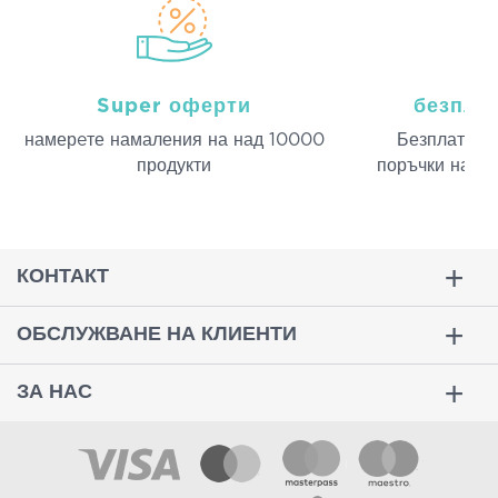
Super оферти
безпла
намерeте намаления на над 10000
Безплатна д
продукти
поръчки над 
КОНТАКТ
ОБСЛУЖВАНЕ НА КЛИЕНТИ
ЗА НАС