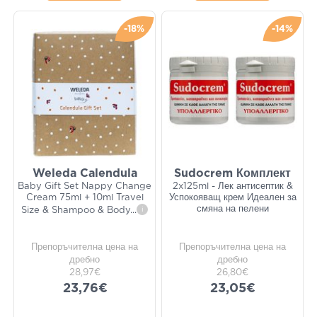
-18%
-14%
Weleda Calendula
Sudocrem Комплект
Baby Gift Set Nappy Change
2x125ml - Лек антисептик &
Cream 75ml + 10ml Travel
Успокояващ крем Идеален за
смяна на пелени
Size & Shampoo & Body
...
i
Препоръчителна цена на
Препоръчителна цена на
дребно
дребно
28,97€
26,80€
23,76€
23,05€