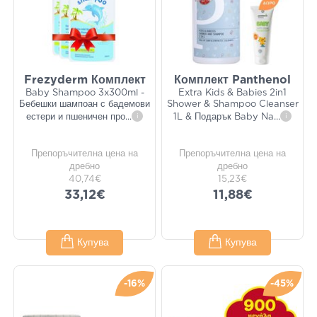
Frezyderm Комплект
Комплект Panthenol
Baby Shampoo 3x300ml -
Extra Kids & Babies 2in1
Бебешки шампоан с бадемови
Shower & Shampoo Cleanser
естери и пшеничен про
...
i
1L & Подарък Baby Na
...
i
Препоръчителна цена на
Препоръчителна цена на
дребно
дребно
40,74€
15,23€
33,12€
11,88€
Купува
Купува
-16%
-45%