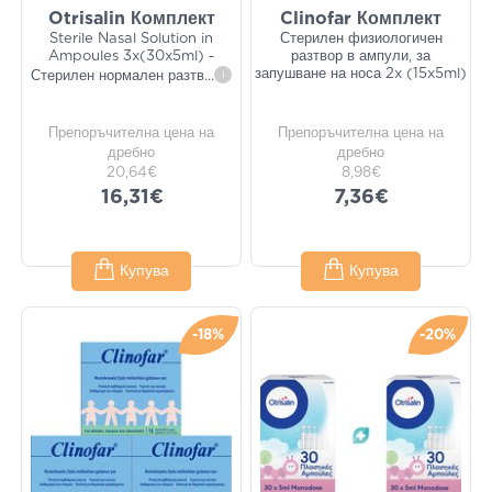
Otrisalin Комплект
Clinofar Комплект
Sterile Nasal Solution in
Стерилен физиологичен
Ampoules 3x(30x5ml) -
разтвор в ампули, за
запушване на носа 2x (15x5ml)
Стерилен нормален разтв
...
i
Препоръчителна цена на
Препоръчителна цена на
дребно
дребно
20,64€
8,98€
16,31€
7,36€
Купува
Купува
-18%
-20%