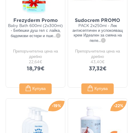
Frezyderm Promo
Sudocrem PROMO
Baby Bath 600ml (2x300ml)
PACK 2x250ml - Лек
- Бебешки душ гел с лайка,
антисептичен и успокояващ
крем Идеален за смяна на
бадемови естери и пше
...
i
пеле
...
i
Препоръчителна цена на
Препоръчителна цена на
дребно
дребно
22,64€
43,40€
18,79€
37,32€
Купува
Купува
-19%
-22%