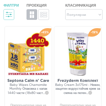
ФИЛТРИ
ПРОЕКЦИЯ
КЛАСИФИКАЦИЯ
Популярни
-45%
-19%
Septona Calm n' Care
Frezyderm Комплект
Baby Wipes Chamomille
Baby Cream 3x175ml - Нежен,
Monthly Опаковка с капак
защитен водоустойчив крем за
1440 части (18x80 част
...
i
смяна на пелен
...
i
Препоръчителна цена на
Препоръчителна цена на