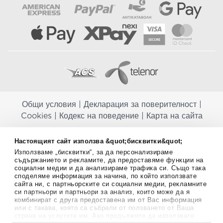
Общи условия
|
Декларация за поверителност
|
Cookies
|
Кодекс на поведение
|
Карта на сайта
Aptekapromahon.com ви информира, че хранителните добавки не
Настоящият сайт използва &quot;бисквитки&quot;
заместват балансираната диета и не са предназначени за
Използваме „бисквитки“, за да персонализираме
профилактика, лечение или лечение на човешки заболявания.
съдържанието и рекламите, да предоставяме функции на
Консултирайте се с Вашия лекар, ако сте бременна, кърмите,
социални медии и да анализираме трафика си. Също така
приемате лекарства или имате някакви здравословни проблеми,
споделяме информация за начина, по който използвате
преди да използвате някаква хранителна добавка. Непрекъснато се
сайта ни, с партньорските си социални медии, рекламните
стремим да ви предоставяме точна и валидна информация. Ако
си партньори и партньори за анализ, които може да я
имате някакви въпроси или коментари относно тях, моля свържете
комбинират с друга предоставена им от Вас информация
се с нас.
или с такава, която са събрали от ползването от Ваша
страна на услугите им. Ако продължите да използвате