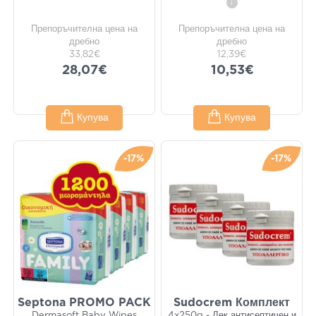
i
Препоръчителна цена на
Препоръчителна цена на
дребно
дребно
33,82€
12,39€
28,07€
10,53€
Купува
Купува
-17%
-17%
Septona PROMO PACK
Sudocrem Комплект
Dermasoft Baby Wipes
4x250g - Лек антисептичен и