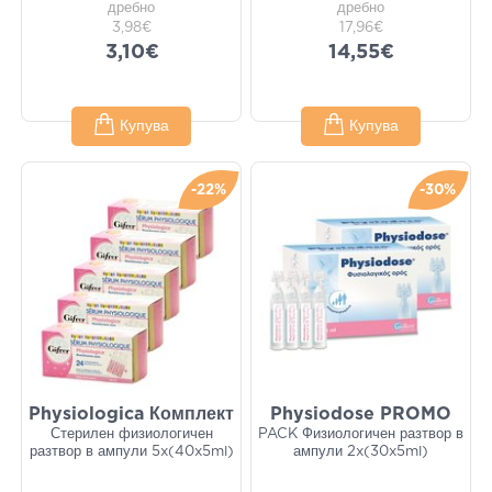
дребно
дребно
3,98€
17,96€
3,10€
14,55€
Купува
Купува
-22%
-30%
Physiologica Комплект
Physiodose PROMO
Стерилен физиологичен
PACK Физиологичен разтвор в
разтвор в ампули 5x(40x5ml)
ампули 2x(30x5ml)