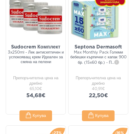
Sudocrem Комплект
Septona Dermasoft
3x250ml - Лек антисептичен и
Max Monthly Pack Големи
успокояващ крем Идеален за
бебешки кърпички с капак 900
смяна на пелени
бр. (15x60 бр.) - П
...
i
Препоръчителна цена на
Препоръчителна цена на
дребно
дребно
65,10€
40,91€
54,68€
22,50€
Купува
Купува
-23%
-16%