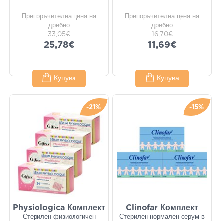
Препоръчителна цена на
Препоръчителна цена на
дребно
дребно
33,05€
16,70€
25,78€
11,69€
Купува
Купува
-21%
-15%
Physiologica Комплект
Clinofar Комплект
Стерилен физиологичен
Стерилен нормален серум в