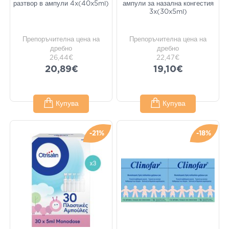
разтвор в ампули 4x(40x5ml)
ампули за назална конгестия
3x(30x5ml)
Препоръчителна цена на
Препоръчителна цена на
дребно
дребно
26,44€
22,47€
20,89€
19,10€
Купува
Купува
-21%
-18%