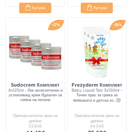
Купува
Купува
-17%
-19%
Sudocrem Комплект
Frezyderm Комплект
4x125ml - Лек антисептичен и
Baby Liquid Talc 3x150ml -
успокояващ крем Идеален за
Течен прах за грижа за
смяна на пелени
бебешката и детска ко
...
i
Препоръчителна цена на
Препоръчителна цена на
дребно
дребно
53,60€
44,04€