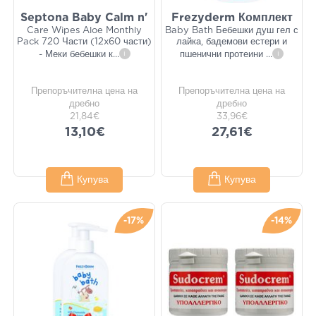
Septona Baby Calm n'
Frezyderm Комплект
Care Wipes Aloe Monthly
Baby Bath Бебешки душ гел с
Pack 720 Части (12x60 части)
лайка, бадемови естери и
- Меки бебешки к
...
i
пшенични протеини
...
i
Препоръчителна цена на
Препоръчителна цена на
дребно
дребно
21,84€
33,96€
13,10€
27,61€
Купува
Купува
-17%
-14%