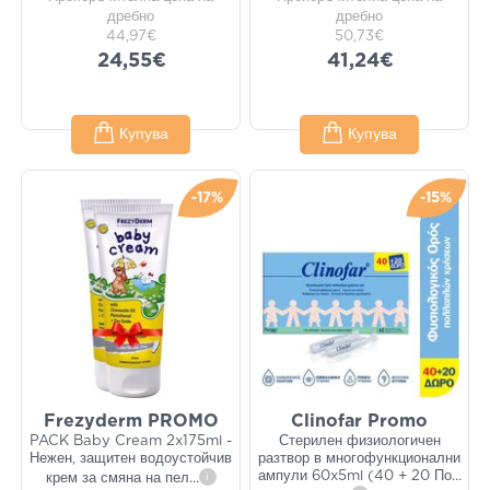
дребно
дребно
44,97€
50,73€
24,55€
41,24€
Купува
Купува
-17%
-15%
Frezyderm PROMO
Clinofar Promo
PACK Baby Cream 2x175ml -
Стерилен физиологичен
Нежен, защитен водоустойчив
разтвор в многофункционални
ампули 60x5ml (40 + 20 По
...
крем за смяна на пел
...
i