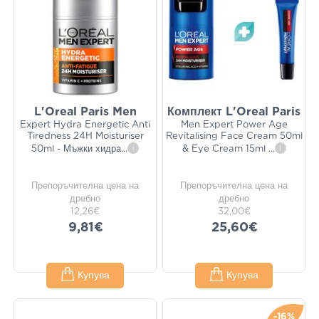
L'Oreal Paris Men
Комплект L'Oreal Paris
Expert Hydra Energetic Anti
Men Expert Power Age
Tiredness 24H Moisturiser
Revitalising Face Cream 50ml
50ml - Мъжки хидра
...
i
& Eye Cream 15ml
...
i
Препоръчителна цена на
Препоръчителна цена на
дребно
дребно
12,26€
32,00€
9,81€
25,60€
Купува
Купува
-16%