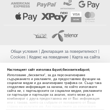
Общи условия
|
Декларация за поверителност
|
Cookies
|
Кодекс на поведение
|
Карта на сайта
Aptekapromahon.com ви информира, че хранителните добавки не
Настоящият сайт използва &quot;бисквитки&quot;
заместват балансираната диета и не са предназначени за
Използваме „бисквитки“, за да персонализираме
профилактика, лечение или лечение на човешки заболявания.
съдържанието и рекламите, да предоставяме функции на
Консултирайте се с Вашия лекар, ако сте бременна, кърмите,
социални медии и да анализираме трафика си. Също така
приемате лекарства или имате някакви здравословни проблеми,
споделяме информация за начина, по който използвате
преди да използвате някаква хранителна добавка. Непрекъснато се
сайта ни, с партньорските си социални медии, рекламните
стремим да ви предоставяме точна и валидна информация. Ако
си партньори и партньори за анализ, които може да я
имате някакви въпроси или коментари относно тях, моля свържете
комбинират с друга предоставена им от Вас информация
се с нас.
или с такава, която са събрали от ползването от Ваша
страна на услугите им. Ако продължите да използвате