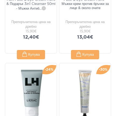
& Подарък 3in1 Cleanser 50ml
Мъжки крем против бръчки за
лице & около очите
- Мъжки Антиб
...
i
Препоръчителна цена на
Препоръчителна цена на
дребно
дребно
15,90€
15,90€
12,40€
13,04€
Купува
Купува
-24%
-30%