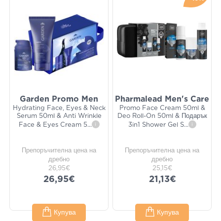
Garden Promo Men
Pharmalead Men's Care
Hydrating Face, Eyes & Neck
Promo Face Cream 50ml &
Serum 50ml & Anti Wrinkle
Deo Roll-On 50ml & Подарък
Face & Eyes Cream 5
...
i
3in1 Shower Gel S
...
i
Препоръчителна цена на
Препоръчителна цена на
дребно
дребно
26,95€
25,15€
26,95€
21,13€
Купува
Купува