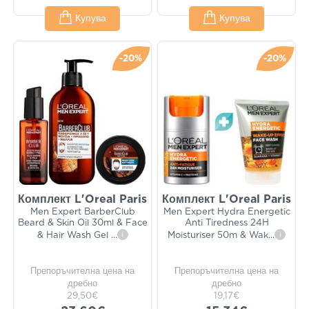
Купува
Купува
-20%
-20%
Комплект L'Oreal Paris
Комплект L'Oreal Paris
Men Expert BarberClub
Men Expert Hydra Energetic
Beard & Skin Oil 30ml & Face
Anti Tiredness 24H
& Hair Wash Gel
...
i
Moisturiser 50m & Wak
...
i
Препоръчителна цена на
Препоръчителна цена на
дребно
дребно
29,50€
19,17€