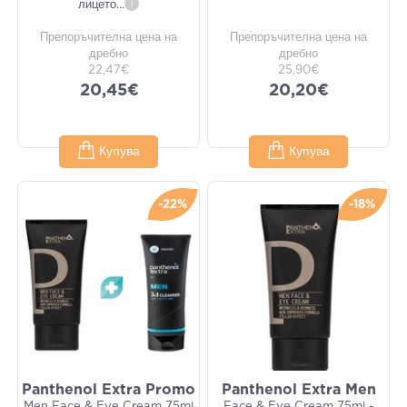
лицето
...
i
Препоръчителна цена на
Препоръчителна цена на
дребно
дребно
22,47€
25,90€
20,45€
20,20€
Купува
Купува
-22%
-18%
Panthenol Extra Promo
Panthenol Extra Men
Men Face & Eye Cream 75ml
Face & Eye Cream 75ml -