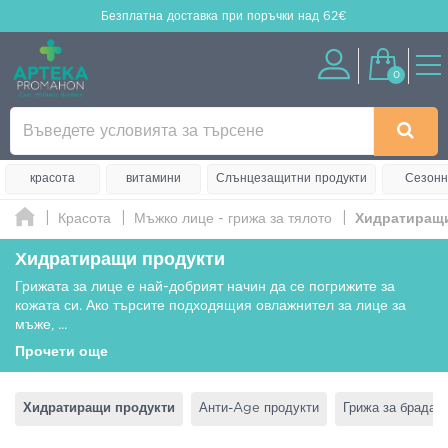
Безплатна доставка
при поръчки над 62€
0
красота
витамини
Слънцезащитни продукти
Сезонн
Красота
Мъжко лице - грижа за тялото
Хидратиращи
Хидратиращи продукти
Грижата за лице е най-добрият начин да се погрижите за
кожата си. Ако търсите подходящия овлажнител за лице за
мъже,
...
Прочети още
Хидратиращи продукти
Анти-Age продукти
Грижа за брадат