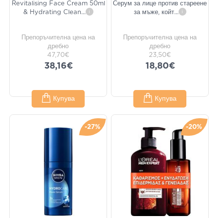
Revitalising Face Cream 50ml
Серум за лице против стареене
& Hydrating Clean
...
i
за мъже, койт
...
i
Препоръчителна цена на
Препоръчителна цена на
дребно
дребно
47,70€
23,50€
38,16€
18,80€
Купува
Купува
-27%
-20%