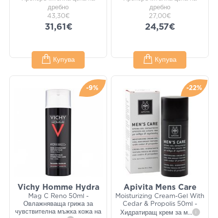
дребно
дребно
43,30€
27,00€
31,61€
24,57€
Купува
Купува
-9%
-22%
Vichy Homme Hydra
Apivita Mens Care
Mag C Reno 50ml -
Moisturizing Cream-Gel With
Овлажняваща грижа за
Cedar & Propolis 50ml -
чувствителна мъжка кожа на
Хидратиращ крем за м
...
i