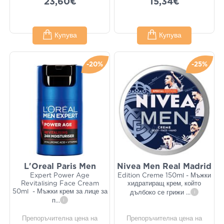
23,60€
15,34€
Купува
Купува
-20%
-25%
L'Oreal Paris Men
Nivea Men Real Madrid
Expert Power Age
Edition Creme 150ml - Мъжки
Revitalising Face Cream
хидратиращ крем, който
50ml - Мъжки крем за лице за
дълбоко се грижи
...
i
п
...
i
Препоръчителна цена на
Препоръчителна цена на