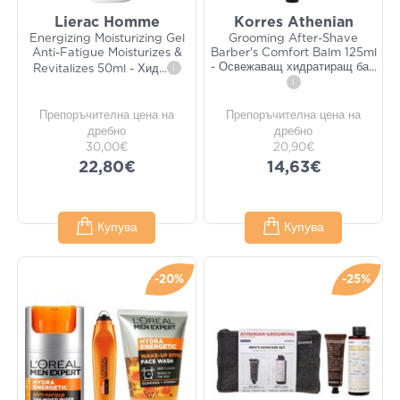
Lierac Homme
Korres Athenian
Energizing Moisturizing Gel
Grooming After-Shave
Anti-Fatigue Moisturizes &
Barber's Comfort Balm 125ml
- Освежаващ хидратиращ ба
...
Revitalizes 50ml - Хид
...
i
i
Препоръчителна цена на
Препоръчителна цена на
дребно
дребно
30,00€
20,90€
22,80€
14,63€
Купува
Купува
-20%
-25%