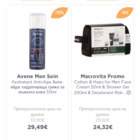
-13%
-5%
Avene Men Soin
Macrovita Promo
Hydratant Anti-Age Анти-
Cotton & Hops for Men Face
ейдж хидратираща грижа за
Cream 50ml & Shower Gel
мъжката кожа 50ml
250ml & Deodorant Roll-
...
i
Препоръчителна цена на
Препоръчителна цена на
дребно
дребно
33,90€
25,60€
29,49€
24,32€