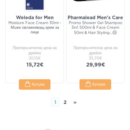
Weleda for Men
Pharmalead Men's Care
Moisture Face Cream 30ml -
Promo Shower Gel Shampoo
Мъже овлажняващ крем за
3in1 500ml & Face Cream
лице
50ml & Hair Styling
...
i
Препоръчителна цена на
Препоръчителна цена на
дребно
дребно
20,15€
35,70€
15,72€
29,99€
Купува
Купува
1
2
»