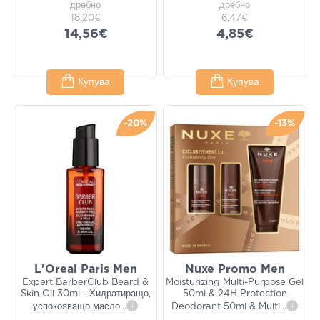
дребно
дребно
18,20€
6,47€
14,56€
4,85€
Купува
Купува
-20%
-13%
L'Oreal Paris Men
Nuxe Promo Men
Expert BarberClub Beard &
Moisturizing Multi-Purpose Gel
Skin Oil 30ml - Хидратиращо,
50ml & 24H Protection
успокояващо масло
...
i
Deodorant 50ml & Multi
...
i