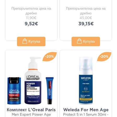
Препоръчителна цена на
Препоръчителна цена на
дребно
дребно
11,90€
45,00€
9,52€
39,15€
Купува
Купува
-20%
-20%
Комплект L'Oreal Paris
Weleda For Men Age
Men Expert Power Age
Protect 5 in 1 Serum 30ml -