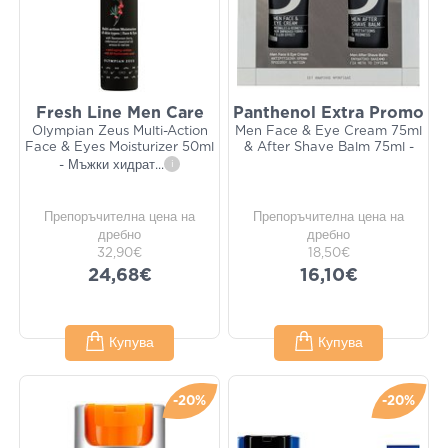
Fresh Line Men Care
Panthenol Extra Promo
Olympian Zeus Multi-Action
Men Face & Eye Cream 75ml
Face & Eyes Moisturizer 50ml
& After Shave Balm 75ml -
- Мъжки хидрат
...
i
Препоръчителна цена на
Препоръчителна цена на
дребно
дребно
32,90€
18,50€
24,68€
16,10€
Купува
Купува
-20%
-20%