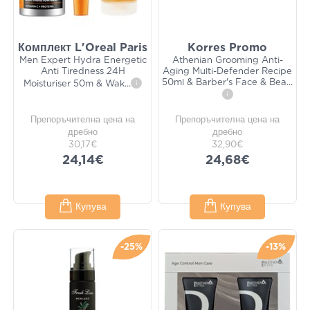
Комплект L'Oreal Paris
Korres Promo
Men Expert Hydra Energetic
Athenian Grooming Anti-
Anti Tiredness 24H
Aging Multi-Defender Recipe
50ml & Barber's Face & Bea
...
Moisturiser 50m & Wak
...
i
i
Препоръчителна цена на
Препоръчителна цена на
дребно
дребно
30,17€
32,90€
24,14€
24,68€
Купува
Купува
-25%
-13%