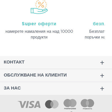
Super оферти
безпла
намерeте намаления на над 10000
Безплатна д
продукти
поръчки над 
КОНТАКТ
ОБСЛУЖВАНЕ НА КЛИЕНТИ
ЗА НАС