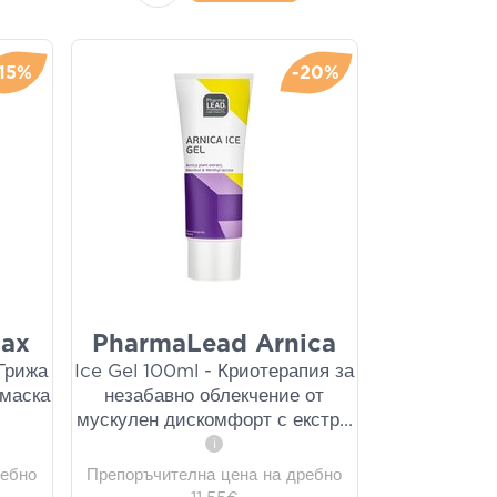
-15%
-20%
lax
PharmaLead Arnica
 Грижа
Ice Gel 100ml - Криотерапия за
 маска
незабавно облекчение от
мускулен дискомфорт с екстр
...
i
ребно
Препоръчителна цена на дребно