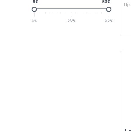
6€
53€
Пр
Ergopharm
(1)
Frezyderm
(1)
6€
30€
53€
Health Aid
(1)
Kocostar
(1)
Mad Beauty
(1)
Master Aid
(1)
Scholl
(1)
Total Health Solutions
(1)