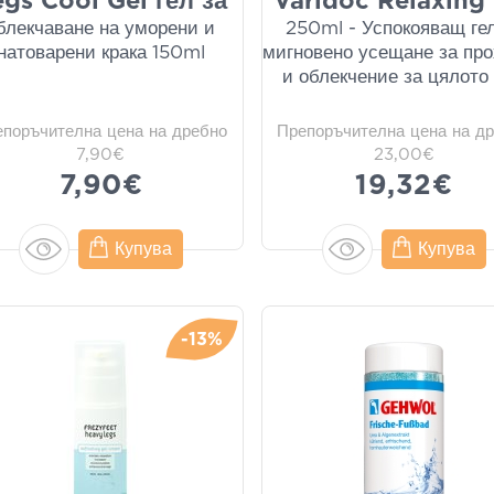
gs Cool Gel гел за
Varidoc Relaxing
блекчаване на уморени и
250ml - Успокояващ гел
натоварени крака 150ml
мигновено усещане за пр
и облекчение за цялот
епоръчителна цена на дребно
Препоръчителна цена на д
7,90€
23,00€
7,90€
19,32€
Купува
Купува
-13%