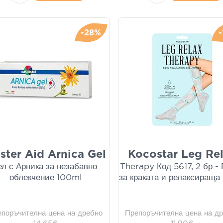
-28%
ster Aid Arnica Gel
Kocostar Leg Re
ел с Арника за незабавно
Therapy Код 5617, 2 бр -
облекчение 100ml
за краката и релаксираща
епоръчителна цена на дребно
Препоръчителна цена на д