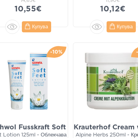
14,65€
11,90€
10,55€
10,12€
Купува
Купува
-10%
hwol Fusskraft Soft
Krauterhof Cream 
t Lotion 125ml - Облекчава
Alpine Herbs 250ml - Кр