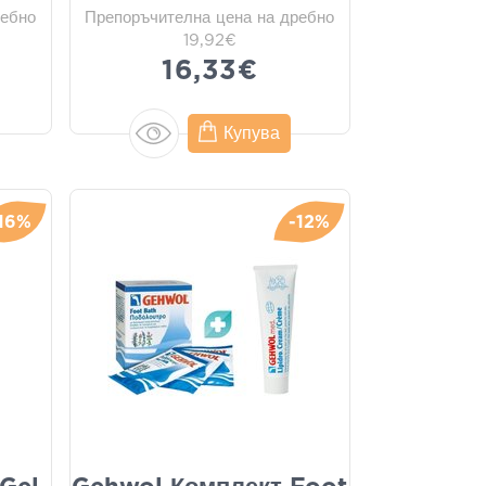
ребно
Препоръчителна цена на дребно
19,92€
16,33€
Купува
-16%
-12%