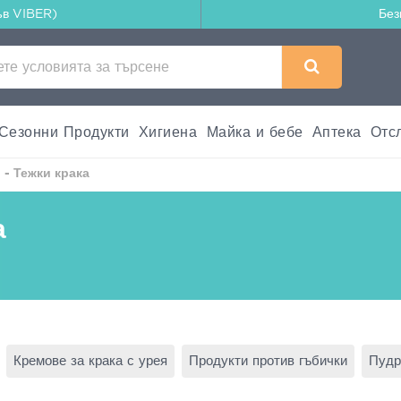
ъв VIBER)
Без
Сезонни Продукти
Хигиена
Майка и бебе
Аптека
Отс
 - Тежки крака
а
Кремове за крака с урея
Продукти против гъбички
Пудр