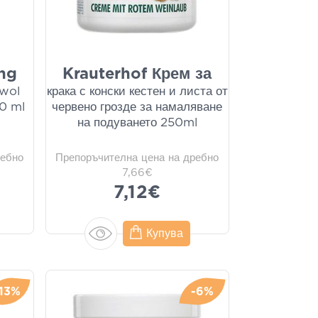
ng
Krauterhof Крем за
hwol
крака с конски кестен и листа от
0 ml
червено грозде за намаляване
на подуването 250ml
ребно
Препоръчителна цена на дребно
7,66€
7,12€
Купува
-13%
-6%