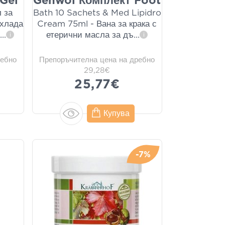
 Gel
Gehwol Комплект Foot
 за
Bath 10 Sachets & Med Lipidro
охлада
Cream 75ml - Вана за крака с
о
...
етерични масла за дъ
...
i
i
ребно
Препоръчителна цена на дребно
29,28€
25,77€
Купува
-7%