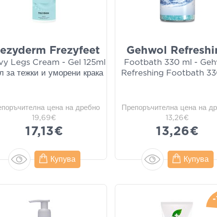
rezyderm Frezyfeet
Gehwol Refreshi
vy Legs Cream - Gel 125ml
Footbath 330 ml - Ge
ел за тежки и уморени крака
Refreshing Footbath 33
епоръчителна цена на дребно
Препоръчителна цена на д
19,69€
13,26€
17,13€
13,26€
Купува
Купува