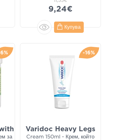
11,55€
9,24€
Купува
-6%
-16%
with
Varidoc Heavy Legs
ем за
Cream 150ml - Крем, който