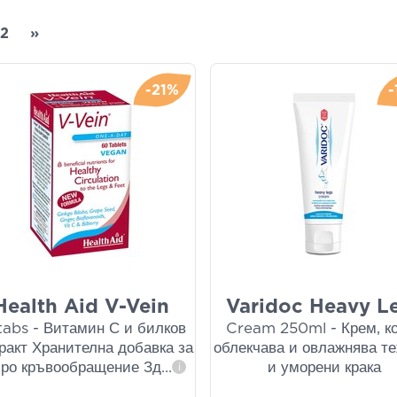
2
»
-21%
Health Aid V-Vein
Varidoc Heavy L
abs - Витамин С и билков
Cream 250ml - Крем, к
ракт Хранителна добавка за
облекчава и овлажнява т
ро кръвообращение Зд
...
и уморени крака
i