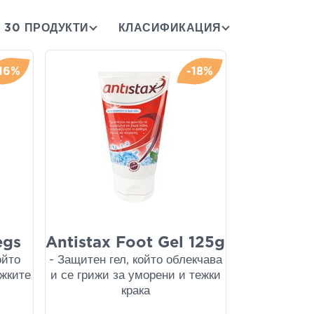
30 ПРОДУКТИ
КЛАСИФИКАЦИЯ
-16%
-18%
egs
Antistax Foot Gel 125g
ойто
- Защитен гел, който облекчава
ежките
и се грижи за уморени и тежки
крака