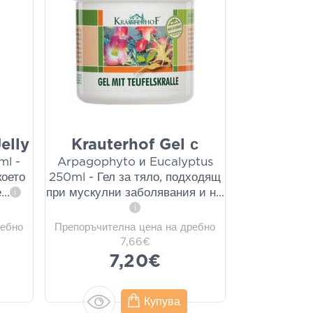
elly
Krauterhof Gel с
ml -
Arpagophyto и Eucalyptus
което
250ml - Гел за тяло, подходящ
е
...
при мускулни заболявания и н
...
i
i
ребно
Препоръчителна цена на дребно
7,66€
7,20€
Купува