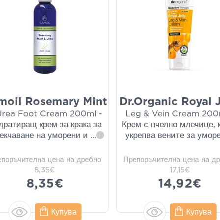
moil Rosemary Mint
Dr.Organic Royal J
Urea Foot Cream 200ml -
Leg & Vein Cream 200
дратиращ крем за крака за
Крем с пчелно млечице, 
екчаване на уморени и
...
укрепва вените за умор
i
епоръчителна цена на дребно
Препоръчителна цена на д
8,35€
17,15€
8,35€
14,92€
Купува
Купува