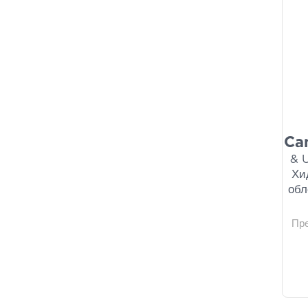
Ca
& 
Хи
обл
Пр