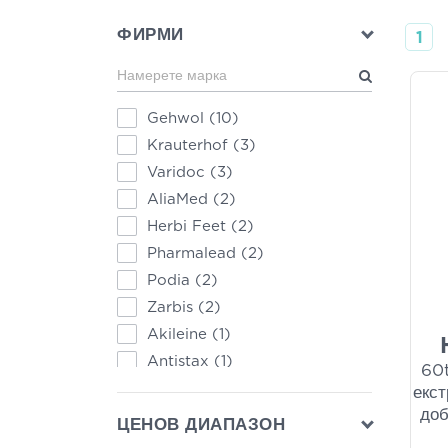
ФИРМИ
1
Gehwol
(10)
Krauterhof
(3)
Varidoc
(3)
AliaMed
(2)
Herbi Feet
(2)
Pharmalead
(2)
Podia
(2)
Zarbis
(2)
Akileine
(1)
Antistax
(1)
60t
Carnation
(1)
екст
доб
Dottor Ciccarelli
(1)
ЦЕНОВ ДИАПАЗОН
Dr Organic
(1)