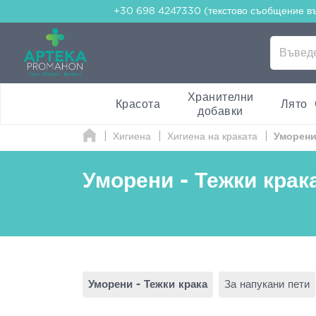
+30 698 4247330 (текстово съобщение в
Хранителни
Красота
Лято
добавки
Хигиена
Хигиена на краката
Уморени
Уморени - Тежки крак
Уморени - Тежки крака
За напукани пети