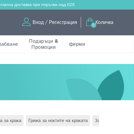
платна доставка
при поръчки над 62€
Вход / Регистрация
Количка
0
Подаръци &
лабване
фирми
Промоции
а за крака
Грижа за ноктите на краката
Защитни лепенки