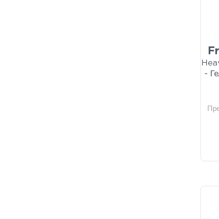
F
Hea
- Г
Пр