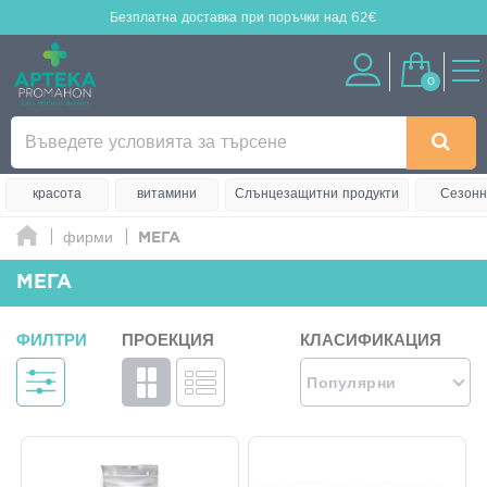
Безплатна доставка
при поръчки над 62€
0
красота
витамини
Слънцезащитни продукти
Сезонн
фирми
ΜΕΓΑ
ΜΕΓΑ
ФИЛТРИ
ПРОЕКЦИЯ
КЛАСИФИКАЦИЯ
Популярни