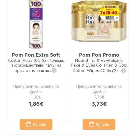
Pom Pon Extra Soft
Pom Pon Promo
Cotton Pads 100 бр - Големи,
Nourishing & Revitalizing
висококачествени памучни
Face & Eyes Collagen & Gold
кръгли тампони за
...
i
Cotton Wipes 40 бр (2x
...
i
Препоръчителна цена на
Препоръчителна цена на
дребно
дребно
1,86€
3,73€
1,86€
3,73€
Купува
Купува