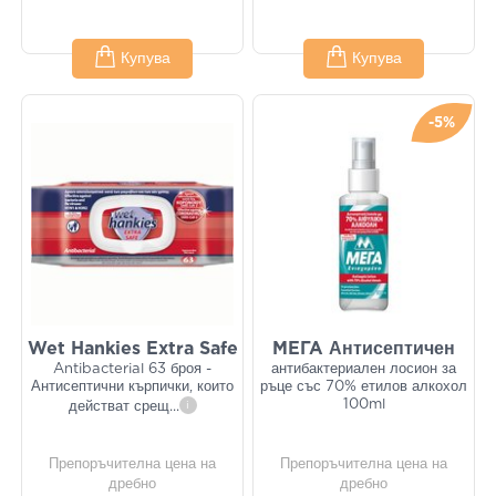
Купува
Купува
-5%
Wet Hankies Extra Safe
ΜΕΓΑ Антисептичен
Antibacterial 63 броя -
антибактериален лосион за
Антисептични кърпички, които
ръце със 70% етилов алкохол
100ml
действат срещ
...
i
Препоръчителна цена на
Препоръчителна цена на
дребно
дребно