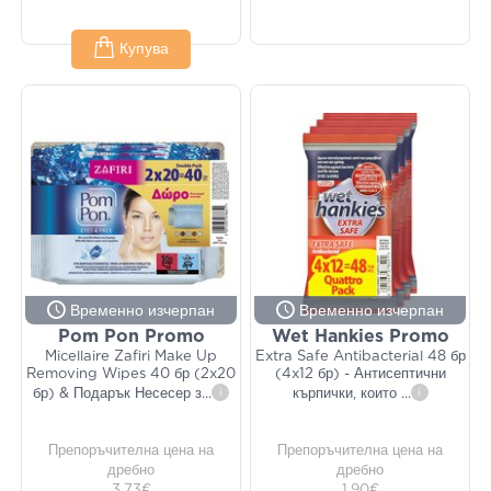
Купува
Временно изчерпан
Временно изчерпан
Pom Pon Promo
Wet Hankies Promo
Micellaire Zafiri Make Up
Extra Safe Antibacterial 48 бр
Removing Wipes 40 бр (2x20
(4x12 бр) - Антисептични
бр) & Подарък Несесер з
...
i
кърпички, които
...
i
Препоръчителна цена на
Препоръчителна цена на
дребно
дребно
3,73€
1,90€