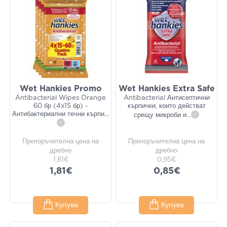
Wet Hankies Promo
Wet Hankies Extra Safe
Antibacterial Wipes Orange
Antibacterial Антисептични
60 бр (4x15 бр) -
кърпички, които действат
Антибактериални течни кърпи
...
срещу микроби и
...
i
i
Препоръчителна цена на
Препоръчителна цена на
дребно
дребно
1,81€
0,95€
1,81€
0,85€
Купува
Купува