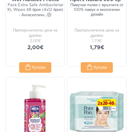
Pack Extra Safe Antibacterial
Памучни пъпки с връхчета от
XL Wipes 48 броя (4x12 броя)
100% памук и екологичен
дизайн
- Антисептичн
...
i
Препоръчителна цена на
Препоръчителна цена на
дребно
дребно
2,00€
1,79€
2,00€
1,79€
Купува
Купува