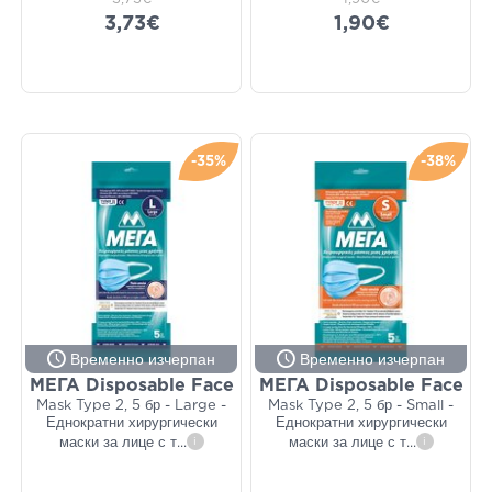
3,73€
1,90€
-35%
-38%
Временно изчерпан
Временно изчерпан
ΜΕΓΑ Disposable Face
ΜΕΓΑ Disposable Face
Mask Type 2, 5 бр - Large -
Mask Type 2, 5 бр - Small -
Еднократни хирургически
Еднократни хирургически
маски за лице с т
...
i
маски за лице с т
...
i