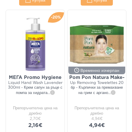
Купува
Купува
-20%
Временно изчерпан
ΜΕΓΑ Promo Hygiene
Pom Pon Natura Make-
Liquid Hand Wash Lavender
Up Removing Towelettes 20
300ml - Крем сапун за ръце с
бр - Кърпички за премахване
помпа за хидрата
...
i
на грим с аргано
...
i
Препоръчителна цена на
Препоръчителна цена на
дребно
дребно
2,70€
4,94€
2,16€
4,94€