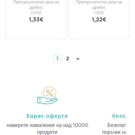
Препоръчителна цена на
Препоръчителна цена на
дребно
дребно
2,05€
1,95€
1,33€
1,22€
1
2
»
Super оферти
безпла
намерeте намаления на над 10000
Безплатна д
продукти
поръчки над 