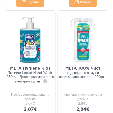
Купува
Купува
ΜΕΓΑ Hygiene Kids
ΜΕΓΑ 100% Чист
Training Liquid Hand Wash
хидрофилен памук с
250ml - Детски образователен
превъзходно качество 200gr -
течен крем сапун
...
i
Препоръчителна цена на
Препоръчителна цена на
дребно
дребно
2,07€
2,84€
2,07€
2,84€