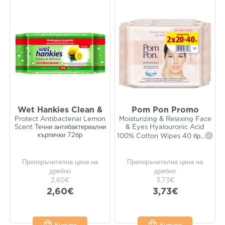
Wet Hankies Clean &
Pom Pon Promo
Protect Antibacterial Lemon
Moisturizing & Relaxing Face
Scent Течни антибактериални
& Eyes Hyalouronic Acid
кърпички 72бр
100% Cotton Wipes 40 бр
...
i
Препоръчителна цена на
Препоръчителна цена на
дребно
дребно
2,60€
3,73€
2,60€
3,73€