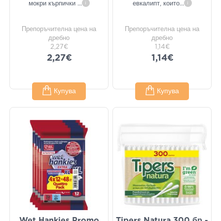
мокри кърпички
...
i
евкалипт, които
...
i
Препоръчителна цена на
Препоръчителна цена на
дребно
дребно
2,27€
1,14€
2,27€
1,14€
Купува
Купува
Wet Hankies Promo
Tipers Natura 300 бр -