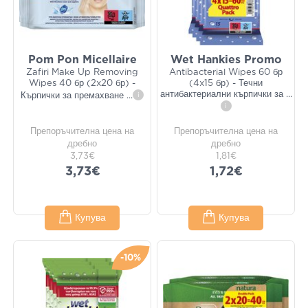
Pom Pon Micellaire
Wet Hankies Promo
Zafiri Make Up Removing
Antibacterial Wipes 60 бр
Wipes 40 бр (2x20 бр) -
(4x15 бр) - Течни
антибактериални кърпички за
...
Кърпички за премахване
...
i
i
Препоръчителна цена на
Препоръчителна цена на
дребно
дребно
3,73€
1,81€
3,73€
1,72€
Купува
Купува
-10%