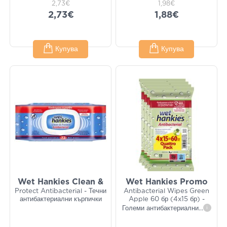
2,73€
1,98€
2,73€
1,88€
Купува
Купува
Wet Hankies Clean &
Wet Hankies Promo
Protect Antibacterial - Течни
Antibacterial Wipes Green
антибактериални кърпички
Apple 60 бр (4x15 бр) -
Големи антибактериални
...
i