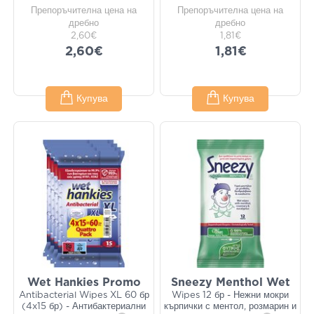
Препоръчителна цена на
Препоръчителна цена на
дребно
дребно
2,60€
1,81€
2,60€
1,81€
Купува
Купува
Wet Hankies Promo
Sneezy Menthol Wet
Antibacterial Wipes XL 60 бр
Wipes 12 бр - Нежни мокри
(4x15 бр) - Антибактериални
кърпички с ментол, розмарин и