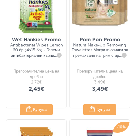
Wet Hankies Promo
Pom Pon Promo
Antibacterial Wipes Lemon
Natura Make-Up Removing
60 бр (4x15 бр) - Големи
Towelettes Мокри кърпички за
антибактериални кърпи
...
i
премахване на грим с ар
...
i
Препоръчителна цена на
Препоръчителна цена на
дребно
дребно
2,72€
3,49€
2,45€
3,49€
Купува
Купува
-10%