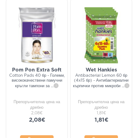
Pom Pon Extra Soft
Wet Hankies
Cotton Pads 40 бр - Големи,
Antibacterial Lemon 60 бр
висококачествени памучни
(4x15 бр) - Антибактериални
кръгли тампони за
...
i
кърпички против микроби
...
i
Препоръчителна цена на
Препоръчителна цена на
дребно
дребно
2,08€
1,81€
2,08€
1,81€