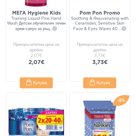
ΜΕΓΑ Hygiene Kids
Pom Pon Promo
Training Liquid Pink Hand
Soothing & Rejuvenating with
Wash Детски обучителен течен
Ceramides, Sensitive Skin
крем-сапун за ръц
...
i
Face & Eyes Wipes 40
...
i
Препоръчителна цена на
Препоръчителна цена на
дребно
дребно
2,07€
3,73€
2,07€
3,73€
Купува
Купува
-5%