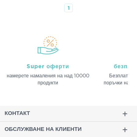
1
Super оферти
безпла
намерeте намаления на над 10000
Безплатна д
продукти
поръчки над 
КОНТАКТ
ОБСЛУЖВАНЕ НА КЛИЕНТИ