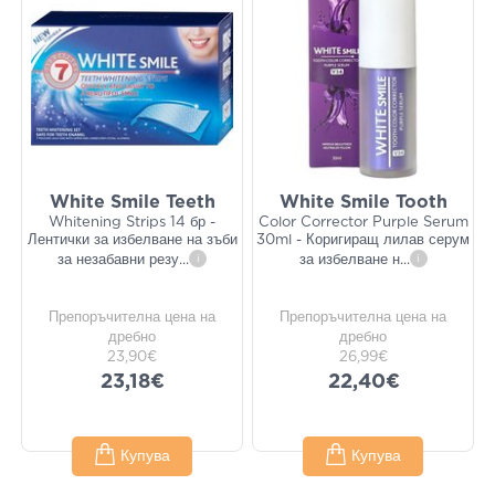
White Smile Teeth
White Smile Tooth
Whitening Strips 14 бр -
Color Corrector Purple Serum
Лентички за избелване на зъби
30ml - Коригиращ лилав серум
за незабавни резу
...
i
за избелване н
...
i
Препоръчителна цена на
Препоръчителна цена на
дребно
дребно
23,90€
26,99€
23,18€
22,40€
Купува
Купува