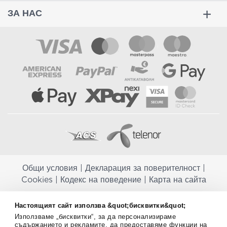
ЗА НАС
Общи условия
|
Декларация за поверителност
|
Cookies
|
Кодекс на поведение
|
Карта на сайта
Aptekapromahon.com ви информира, че хранителните добавки не
Настоящият сайт използва &quot;бисквитки&quot;
заместват балансираната диета и не са предназначени за
Използваме „бисквитки“, за да персонализираме
профилактика, лечение или лечение на човешки заболявания.
съдържанието и рекламите, да предоставяме функции на
Консултирайте се с Вашия лекар, ако сте бременна, кърмите,