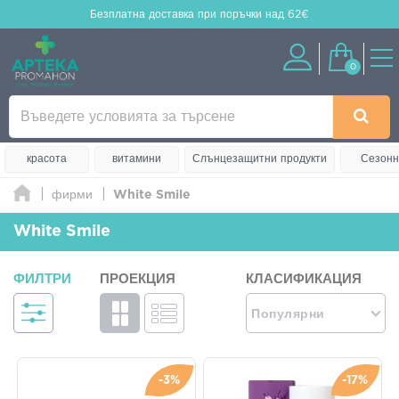
Безплатна доставка
при поръчки над 62€
0
красота
витамини
Слънцезащитни продукти
Сезонн
фирми
White Smile
White Smile
ФИЛТРИ
ПРОЕКЦИЯ
КЛАСИФИКАЦИЯ
Популярни
-3%
-17%