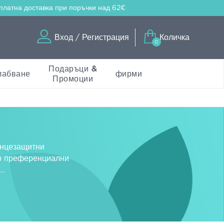
платна доставка
при поръчки над 62€
Вход / Регистрация
Количка
0
Подаръци &
лабване
фирми
Промоции
нцезащитни
ер преференциални
...