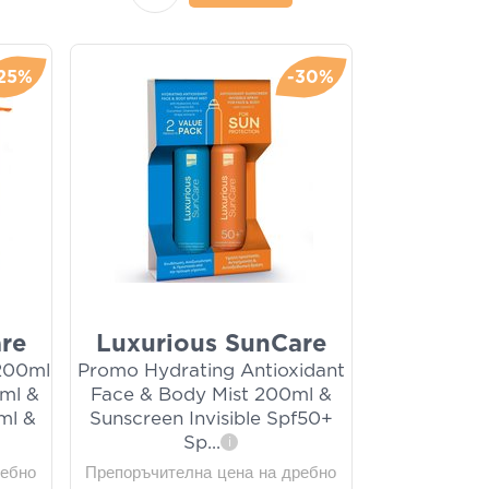
25%
-30%
re
Luxurious SunCare
 200ml
Promo Hydrating Antioxidant
ml &
Face & Body Mist 200ml &
ml &
Sunscreen Invisible Spf50+
Sp
...
i
ребно
Препоръчителна цена на дребно