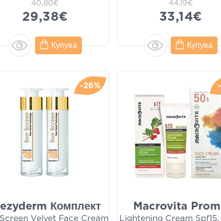
40,80€
44,19€
29,38€
33,14€
Купува
Купува
-26%
rezyderm Комплект
Macrovita Pro
Screen Velvet Face Cream
Lightening Cream Spf15,