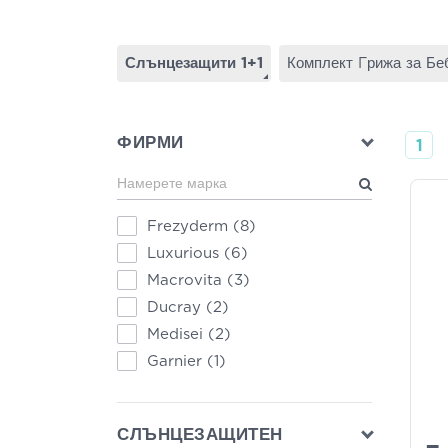
Слънцезащити 1+1
Комплект Γрижа за Бе
ФИРМИ
1
Frezyderm
(8)
Luxurious
(6)
Macrovita
(3)
Ducray
(2)
Medisei
(2)
Garnier
(1)
СЛЪНЦЕЗАЩИТЕН