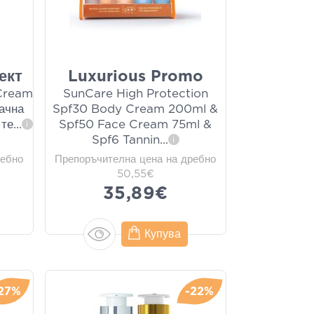
ект
Luxurious Promo
 Cream
SunCare High Protection
ачна
Spf30 Body Cream 200ml &
 те
...
Spf50 Face Cream 75ml &
i
Spf6 Tannin
...
i
ребно
Препоръчителна цена на дребно
50,55€
35,89€
Купува
27%
-22%