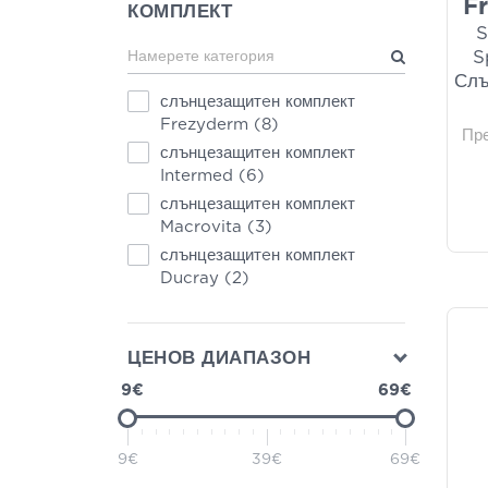
F
КОМПЛЕКТ
S
S
Слъ
слънцезащитeн комплект
Frezyderm
(8)
Пр
слънцезащитeн комплект
Intermed
(6)
слънцезащитeн комплект
Macrovita
(3)
слънцезащитeн комплект
Ducray
(2)
ЦЕНОВ ДИАПАЗОН
9€
69€
9€
39€
69€