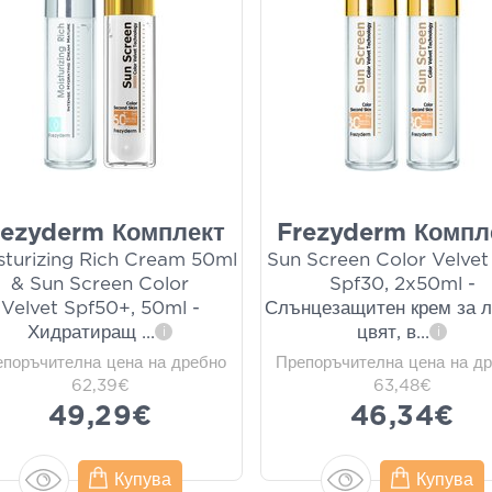
rezyderm Комплект
Frezyderm Компл
sturizing Rich Cream 50ml
Sun Screen Color Velvet
& Sun Screen Color
Spf30, 2x50ml -
Velvet Spf50+, 50ml -
Слънцезащитен крем за л
Хидратиращ
...
цвят, в
...
i
i
епоръчителна цена на дребно
Препоръчителна цена на д
62,39€
63,48€
49,29€
46,34€
Купува
Купува