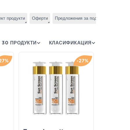
кт продукти
Оферти
Предложения за подаръци
Промо
30 ПРОДУКТИ
КЛАСИФИКАЦИЯ
27%
-27%