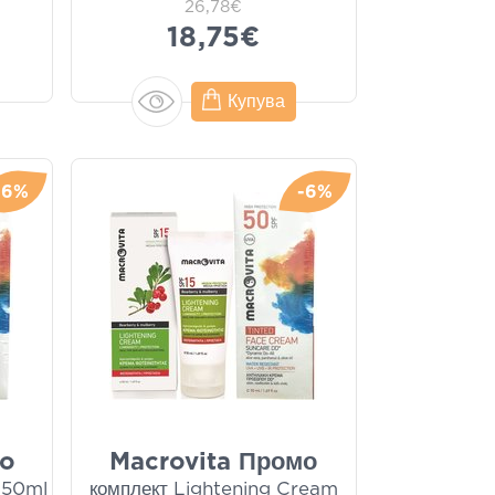
26,78€
18,75€
Купува
-6%
-6%
mo
Macrovita Промо
 50ml
комплект​​​​​​​ Lightening Cream