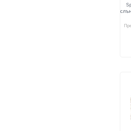
S
слън
Пр