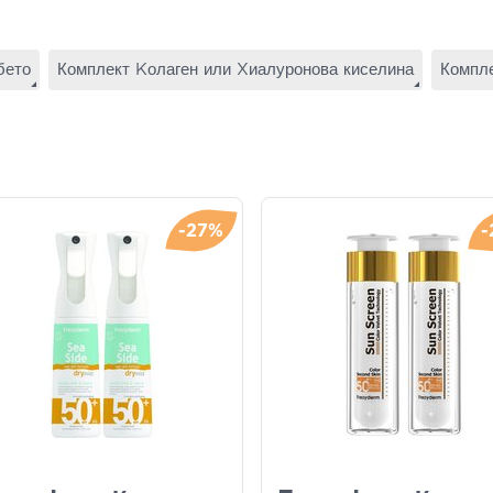
бето
Комплект Κолаген или Χиалуронова киселина
Компле
-27%
-