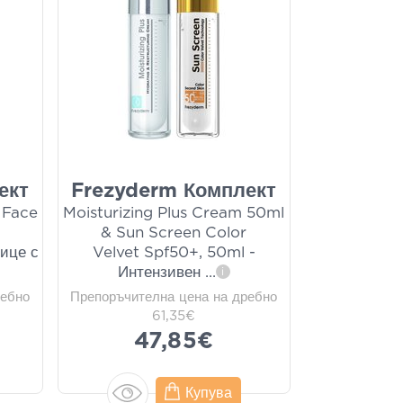
ект
Frezyderm Комплект
 Face
Moisturizing Plus Cream 50ml
& Sun Screen Color
ице с
Velvet Spf50+, 50ml -
Интензивен
...
i
ребно
Препоръчителна цена на дребно
61,35€
47,85€
Купува