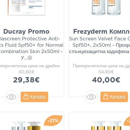
Ducray Promo
Frezyderm Компл
lascreen Protective Anti-
Sun Screen Velvet Face
s Fluid Spf50+ for Normal
Spf50+, 2x50ml - Прозр
Combination Skin 2x50ml -
слънцезащитна кадифена
У
...
i
епоръчителна цена на дребно
Препоръчителна цена на д
40,80€
54,80€
29,38€
40,00€
Купува
Купува
-21%
-