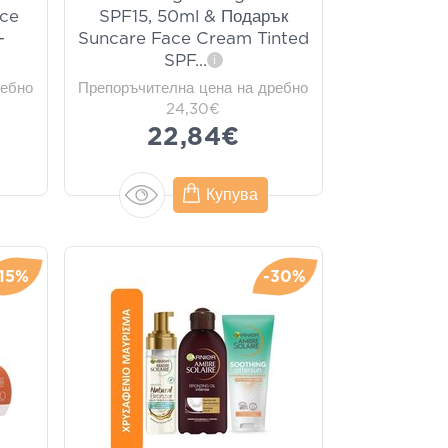
ace
SPF15, 50ml & Подарък
-
Suncare Face Cream Tinted
SPF
...
i
ребно
Препоръчителна цена на дребно
24,30€
22,84€
Купува
-15%
-30%