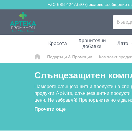
+30 698 4247330 (текстово съобщение в
Хранителни
Красота
Лято
добавки
Подаръци & Промоции
Комплект продук
Слънцезащитен комп
Намерете слънцезащитни продукти на спец
продукти Apivita
,
слънцезащитни продукти
цени. Не забравяй! Препоръчително е да и
Прочети още