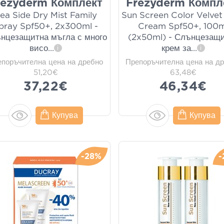
rezyderm Комплект
Frezyderm Компл
ea Side Dry Mist Family
Sun Screen Color Velvet
pray Spf50+, 2x300ml -
Cream Spf50+, 100m
нцезащитна мъгла с много
(2x50ml) - Слънцезащ
висо
...
крем за
...
i
i
епоръчителна цена на дребно
Препоръчителна цена на д
51,20€
63,48€
37,22€
46,34€
Купува
Купува
-28%
-