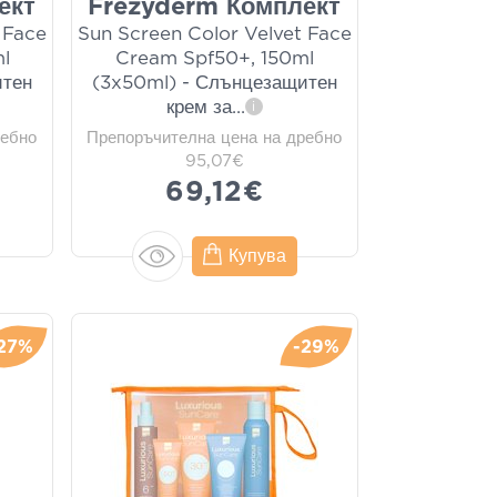
ект
Frezyderm Комплект
 Face
Sun Screen Color Velvet Face
l
Cream Spf50+, 150ml
итен
(3x50ml) - Слънцезащитен
крем за
...
i
ребно
Препоръчителна цена на дребно
95,07€
69,12€
Купува
27%
-29%