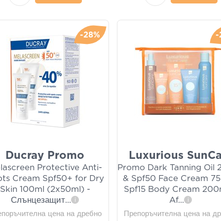
-28%
-
Ducray Promo
Luxurious SunCa
lascreen Protective Anti-
Promo Dark Tanning Oil
ts Cream Spf50+ for Dry
& Spf50 Face Cream 75
Skin 100ml (2x50ml) -
Spf15 Body Cream 200
Слънцезащит
...
Af
...
i
i
епоръчителна цена на дребно
Препоръчителна цена на д