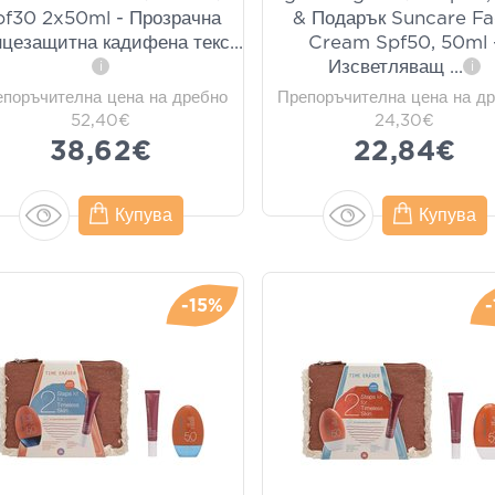
pf30 2x50ml - Прозрачна
& Подарък Suncare F
цезащитна кадифена текс
...
Cream Spf50, 50ml 
Изсветляващ
...
i
i
епоръчителна цена на дребно
Препоръчителна цена на д
52,40€
24,30€
38,62€
22,84€
Купува
Купува
-15%