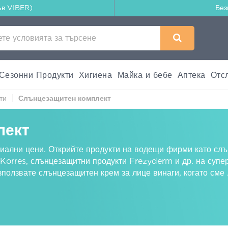
ъв VIBER)
Без
Сезонни Продукти
Хигиена
Майка и бебе
Аптека
Отс
ти
Слънцезащитен комплект
лект
иални цени. Открийте продукти на водещи фирми като
слъ
 Korres
,
слънцезащитни продукти Frezyderm
и др. на суп
зползвате слънцезащитен крем за лице винаги, когато сме