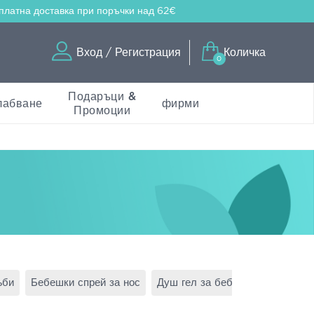
платна доставка
при поръчки над 62€
Вход / Регистрация
Количка
0
Подаръци &
лабване
фирми
Промоции
ъби
Бебешки спрей за нос
Душ гел за бебета
Офталмол