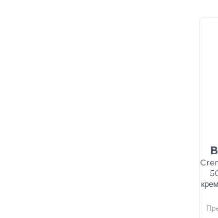
B
Cre
5
крем
Пр