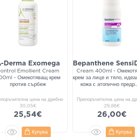
A-Derma Exomega
Bepanthene SensiD
ontrol Emollient Cream
Cream 400ml - Омекот
00ml - Омекотяващ крем
крем за лице и тяло, идеа
против сърбеж
кожа с атопично предр
.
епоръчителна цена на дребно
Препоръчителна цена на д
30,05€
29,88€
25,54€
26,00€
Купува
Купува