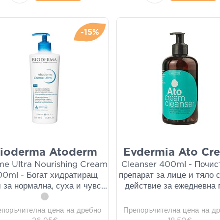
-15%
ioderma Atoderm
Evdermia Ato Cr
me Ultra Nourishing Cream
Cleanser 400ml - Почи
00ml - Богат хидратиращ
препарат за лице и тяло 
 за нормална, суха и чувс
...
действие за ежедневна 
i
епоръчителна цена на дребно
Препоръчителна цена на д