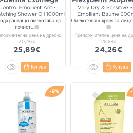
A-Derma Exomega
Frezyderm Atoprel
Control Emollient Anti-
Very Dry & Sensitive S
atching Shower Oil 1000ml
Emollient Baume 300m
Подхранващо омекотяващо
Омекотяващ крем за лице,
почист
...
i
i
епоръчителна цена на дребно
Препоръчителна цена на д
30,46€
28,88€
25,89€
24,26€
Купува
Купува
-9%