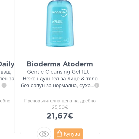
aily
Bioderma Atoderm
яващ
Gentle Cleansing Gel 1Lt -
лен за
Нежен душ гел за лице & тяло
..
без сапун за нормална, суха
...
i
i
ребно
Препоръчителна цена на дребно
25,50€
21,67€
Купува