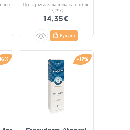
ребно
Препоръчителна цена на дребно
17,29€
14,35€
Купува
-16%
-17%