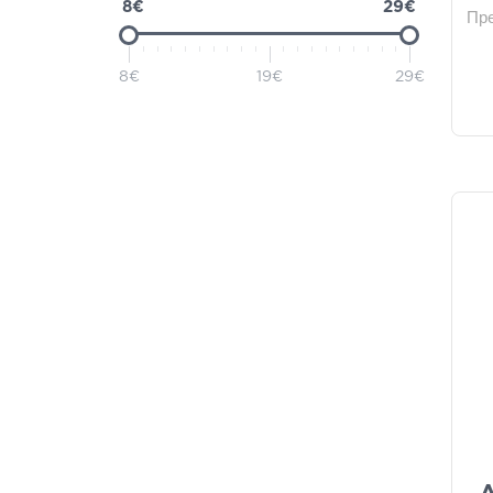
8€
29€
Пр
Evdermia
(1)
Hydrovit
(1)
8€
19€
29€
Rilastil
(1)