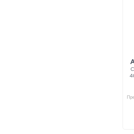
C
4
Пр