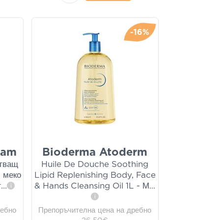
-16%
eam
Bioderma Atoderm
стващ
Huile De Douche Soothing
с меко
Lipid Replenishing Body, Face
г
...
& Hands Cleansing Oil 1L - М
...
i
i
ребно
Препоръчителна цена на дребно