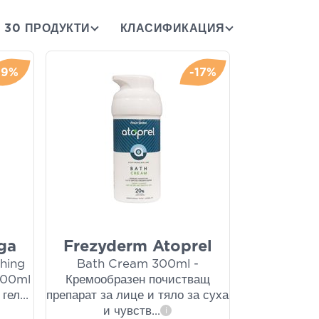
30 ПРОДУКТИ
КЛАСИФИКАЦИЯ
-9%
-17%
ga
Frezyderm Atoprel
ching
Bath Cream 300ml -
500ml
Кремообразен почистващ
 гел
...
препарат за лице и тяло за суха
и чувств
...
i