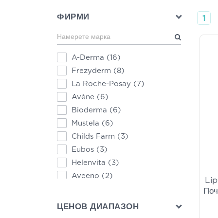
ФИРМИ
1
A-Derma
(16)
Frezyderm
(8)
La Roche-Posay
(7)
Avène
(6)
Bioderma
(6)
Mustela
(6)
Childs Farm
(3)
Eubos
(3)
Helenvita
(3)
Aveeno
(2)
Lip
One Hug
(2)
Поч
Bepanthol
(1)
ЦЕНОВ ДИАПАЗОН
Dexeryl
(1)