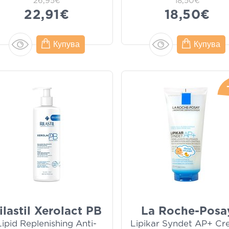
26,95€
18,50€
22,91€
18,50€
Купува
Купува
ilastil Xerolact PB
La Roche-Posa
Lipid Replenishing Anti-
Lipikar Syndet AP+ C