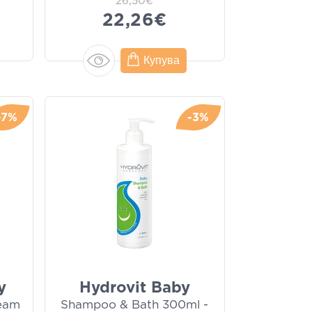
26,50€
22,26€
Купува
-7%
-3%
y
Hydrovit Baby
ream
Shampoo & Bath 300ml -