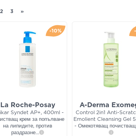
2
3
»
-10%
La Roche-Posay
A-Derma Exome
ikar Syndet AP+, 400ml -
Control 2in1 Anti-Scrat
истващ крем за попълване
Emolient Cleansing Gel 
на липидите, против
- Омекотяващ почистващ
раздразне
...
i
i