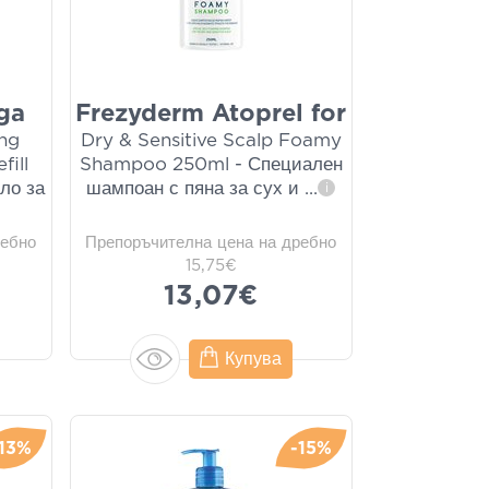
ga
Frezyderm Atoprel for
ing
Dry & Sensitive Scalp Foamy
fill
Shampoo 250ml - Специален
ло за
шампоан с пяна за сух и
...
i
ребно
Препоръчителна цена на дребно
15,75€
13,07€
Купува
-13%
-15%