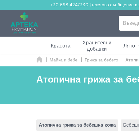
+30 698 4247330 (текстово съобщение в
Хранителни
Красота
Лято
добавки
Майка и бебе
Грижа за бебето
Атопи
Атопична грижа за б
Атопична грижа за бебешка кожа
Бебешк