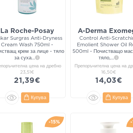
La Roche-Posay
A-Derma Exome
ikar Surgras Anti-Dryness
Control Anti-Scratch
Cream Wash 750ml -
Emolient Shower Oil Re
истващ крем за лице - тяло
500ml - Почистващо мас
за суха
...
тяло,
...
i
i
епоръчителна цена на дребно
Препоръчителна цена на д
23,51€
16,50€
21,39€
14,03€
Купува
Купува
-15%