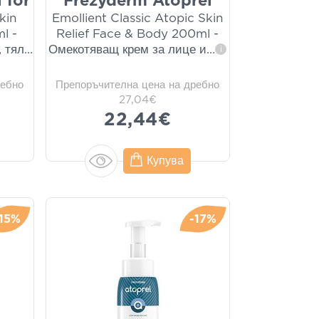
 for
Frezyderm Atoprel
kin
Emollient Classic Atopic Skin
l -
Relief Face & Body 200ml -
 тял
...
Омекотяващ крем за лице и
...
i
ребно
Препоръчителна цена на дребно
27,04€
22,44€
Купува
-15%
-17%