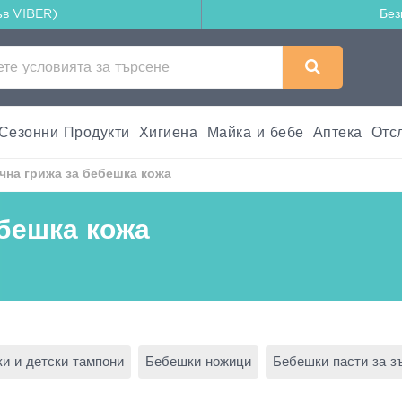
ъв VIBER)
Без
Сезонни Продукти
Хигиена
Майка и бебе
Аптека
Отс
чна грижа за бебешка кожа
ебешка кожа
и и детски тампони
Бебешки ножици
Бебешки пасти за з