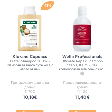
-13%
Klorane Cupuacu
Wella Professionals
Butter Shampoo 200ml -
Ultimate Repair Shampoo
Шампоан за много суха коса с
Step 1, 100ml - Лек
масло от ший
кремообразен шампоан с бог
...
i
Препоръчителна цена на
Препоръчителна цена на
дребно
дребно
11,70€
11,40€
10,18€
11,40€