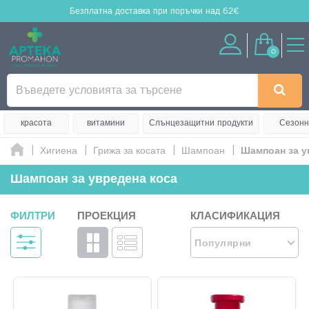
Безплатна доставка
при поръчки над 62€
0
красота
витамини
Слънцезащитни продукти
Сезонн
Хигиена
Грижа за косата
Шампоан
Шампоан за у
Шампоан за увредена коса
ФИЛТРИ
ПРОЕКЦИЯ
КЛАСИФИКАЦИЯ
Популярни