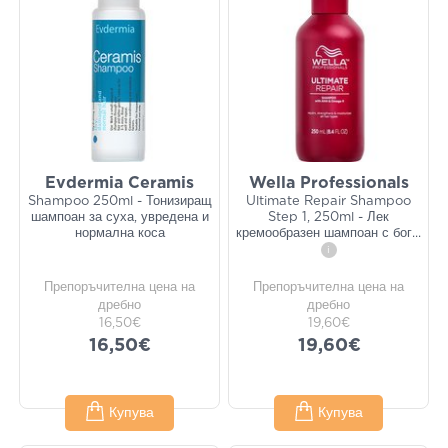
Evdermia Ceramis
Wella Professionals
Shampoo 250ml - Тонизиращ
Ultimate Repair Shampoo
шампоан за суха, увредена и
Step 1, 250ml - Лек
нормална коса
кремообразен шампоан с бог
...
i
Препоръчителна цена на
Препоръчителна цена на
дребно
дребно
16,50€
19,60€
16,50€
19,60€
Купува
Купува