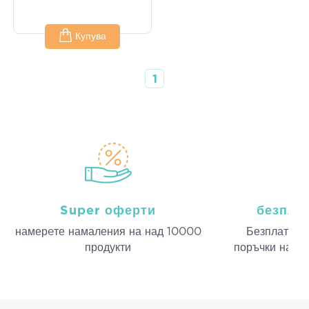
Купува
1
Super оферти
безпла
намерeте намаления на над 10000
Безплатна д
продукти
поръчки над 