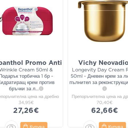
panthol Promo Anti
Vichy Neovadio
Wrinkle Cream 50ml &
Longevity Day Cream Re
Подарък торбичка 1 бр -
50ml - Дневен крем за л
Хидратиращ крем против
пълнител за реконструкци
бръчки за л
...
i
i
епоръчителна цена на дребно
Препоръчителна цена на д
34,95€
70,40€
27,26€
62,66€
Купува
Купува