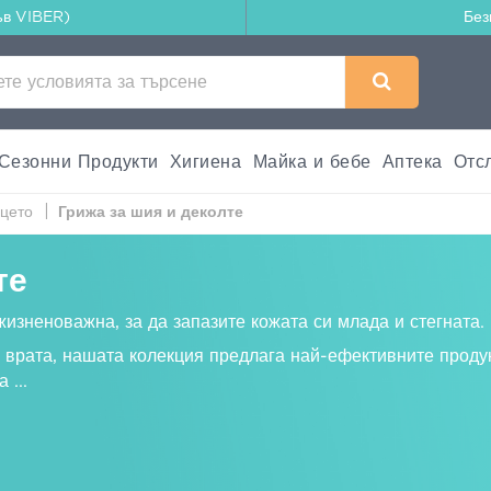
ъв VIBER)
Без
Сезонни Продукти
Хигиена
Майка и бебе
Аптека
Отс
ицето
Грижа за шия и деколте
те
жизненоважна, за да запазите кожата си млада и стегната.
а врата, нашата колекция предлага най-ефективните продук
за
...