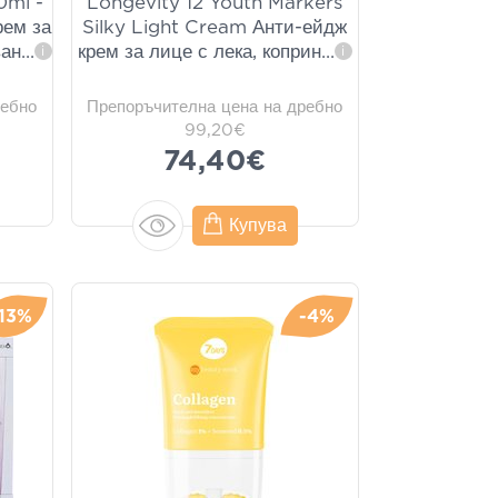
0ml -
Longevity 12 Youth Markers
рем за
Silky Light Cream Анти-ейдж
ван
...
крем за лице с лека, коприн
...
i
i
ребно
Препоръчителна цена на дребно
99,20€
74,40€
Купува
-13%
-4%