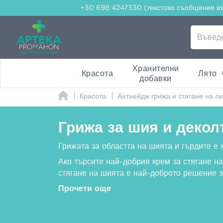
+30 698 4247330 (текстово съобщение в
Хранителни
Красота
Лято
добавки
Красота
Антиейдж грижа и стягане на л
Грижа за шия и декол
Грижата за областта на шията и гърдите е 
Ако търсите най-добрия крем за стягане н
стягане на шията е най-доброто решение 
Прочети още