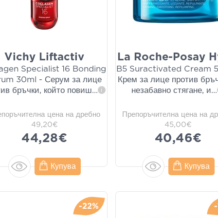
Vichy Liftactiv
La Roche-Posay H
agen Specialist 16 Bonding
B5 Suractivated Cream 
rum 30ml - Серум за лице
Крем за лице против бръч
тив бръчки, който повиш
...
незабавно стягане, и
...
i
епоръчителна цена на дребно
Препоръчителна цена на д
49,20€
45,00€
44,28€
40,46€
Купува
Купува
-22%