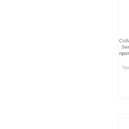
Avène
(2)
Bepanthol
(2)
Clinéa
(2)
Macrovita
(2)
Medicube
(2)
Coll
Medisei
(2)
Se
Natura Siberica
(2)
про
Neostrata
(2)
Neutrogena
(2)
Пр
Novexpert
(2)
Rilastil
(2)
Skincode
(2)
Talika
(2)
COSRX
(1)
Dr.Jart+
(1)
Galenia Skin Care
(1)
Messinian Spa
(1)