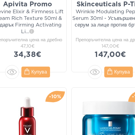
Apivita Promo
Skinceuticals P-T
vine Elixir & Firmness Lift
Wrinkle Modulating Pep
eam Rich Texture 50ml &
Serum 30ml - Усъвършен
дарък Firming Activating
серум за лице против бр
Li
...
i
епоръчителна цена на дребно
Препоръчителна цена на д
47,10€
147,00€
34,38€
147,00€
Купува
Купува
-10%
-