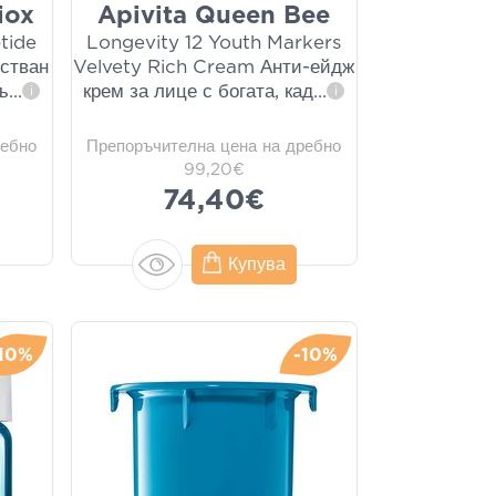
iox
Apivita Queen Bee
tide
Longevity 12 Youth Markers
стван
Velvety Rich Cream Анти-ейдж
ъ
...
крем за лице с богата, кад
...
i
i
ребно
Препоръчителна цена на дребно
99,20€
74,40€
Купува
10%
-10%