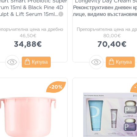
urt Smart Probiotic Super
Longevity Day Cream 5
rum 15ml & Black Pine 4D
Реконструктивен дневен к
ulpt & Lift Serum 15ml
...
лице, видимо възстановя
i
епоръчителна цена на дребно
Препоръчителна цена на д
46,50€
80,00€
34,88€
70,40€
Купува
Купува
-20%