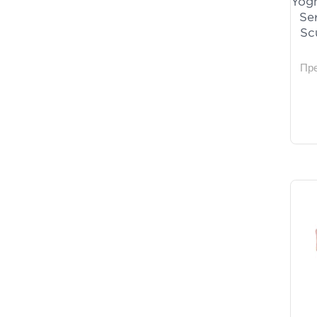
Yogh
Se
Sc
Пр