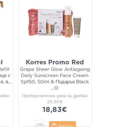
l
Korres Promo Red
fill
Grape Sheer Glow Antiageing
ице с
Daily Sunscreen Face Cream
я, в
...
Spf50, 50ml & Подарък Black
...
i
ребно
Препоръчителна цена на дребно
26,90€
18,83€
Купува