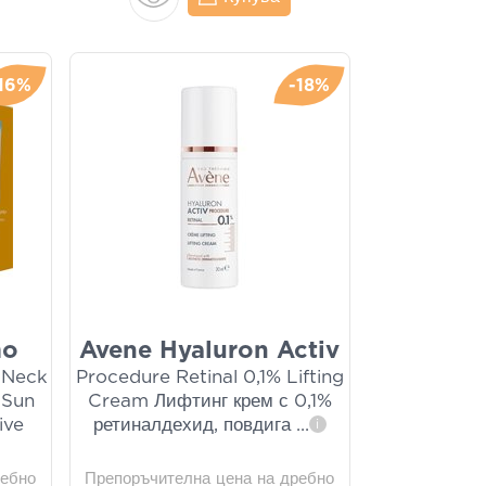
-16%
-18%
mo
Avene Hyaluron Activ
& Neck
Procedure Retinal 0,1% Lifting
 Sun
Cream Лифтинг крем с 0,1%
ive
ретиналдехид, повдига
...
i
ребно
Препоръчителна цена на дребно