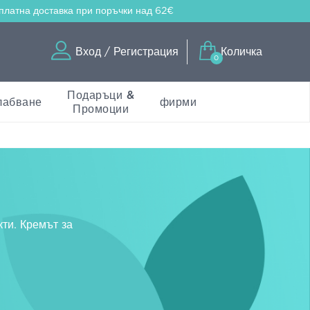
платна доставка
при поръчки над 62€
Вход / Регистрация
Количка
0
Подаръци &
лабване
фирми
Промоции
ти. Кремът за