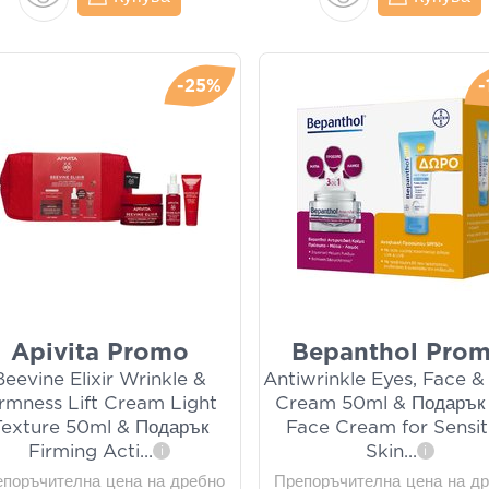
-25%
Apivita Promo
Bepanthol Pro
Beevine Elixir Wrinkle &
Antiwrinkle Eyes, Face 
irmness Lift Cream Light
Cream 50ml & Подарък
Texture 50ml & Подарък
Face Cream for Sensit
Firming Acti
...
Skin
...
i
i
епоръчителна цена на дребно
Препоръчителна цена на д