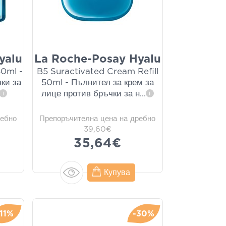
yalu
La Roche-Posay Hyalu
50ml -
B5 Suractivated Cream Refill
ки за
50ml - Пълнител за крем за
лице против бръчки за н
...
i
i
ребно
Препоръчителна цена на дребно
39,60€
35,64€
Купува
-11%
-30%