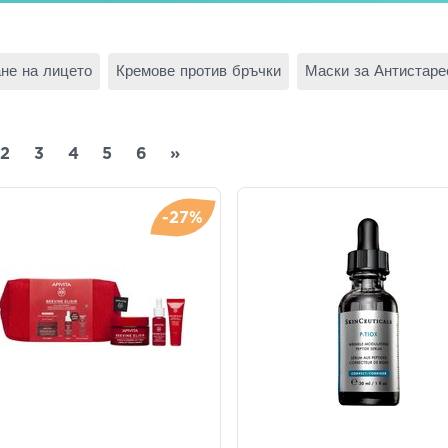
ане на лицето
Кремове против бръчки
Маски за Антистаре
2
3
4
5
6
»
-27%