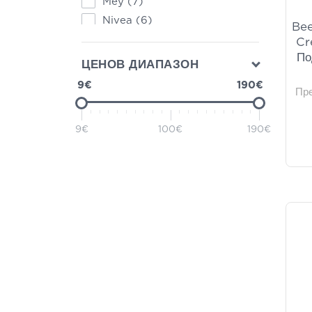
Mey
(7)
Nivea
(6)
Bee
Vichy
(6)
Cr
По
Filorga
(5)
ЦЕНОВ ДИАПАЗОН
Korres
(5)
9€
190€
Пр
SkinCeuticals
(4)
Caudalie
(3)
9€
100€
190€
Eva Belle
(3)
Frezyderm
(3)
Froika
(3)
L'Oréal Paris
(3)
La Roche-Posay
(3)
NUXE
(3)
SVR
(3)
Weleda
(3)
YOUTH LAB.
(3)
Atache
(2)