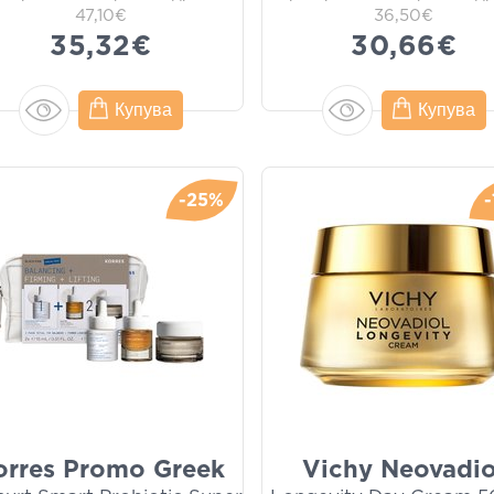
47,10€
36,50€
35,32€
30,66€
Купува
Купува
-25%
orres Promo Greek
Vichy Neovadio