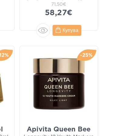
71,50€
58,27€
Купува
-12%
-25%
l
Apivita Queen Bee