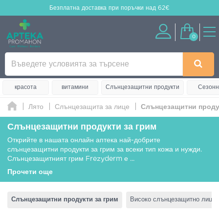
Безплатна доставка
при поръчки над 62€
0
красота
витамини
Слънцезащитни продукти
Сезонн
Лято
Слънцезащита за лице
Слънцезащитни проду
Слънцезащитни продукти за грим
Открийте в нашата онлайн аптека най-добрите
слънцезащитни продукти за грим за всеки тип кожа и нужди.
Слънцезащитният грим Frezyderm е
...
Прочети още
Слънцезащитни продукти за грим
Високо слънцезащитно лице