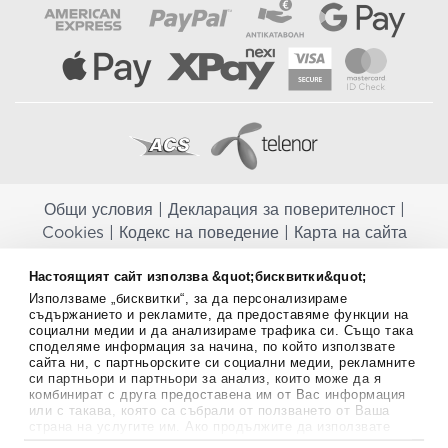
Общи условия
|
Декларация за поверителност
|
Cookies
|
Кодекс на поведение
|
Карта на сайта
Aptekapromahon.com ви информира, че хранителните добавки не
Настоящият сайт използва &quot;бисквитки&quot;
заместват балансираната диета и не са предназначени за
Използваме „бисквитки“, за да персонализираме
профилактика, лечение или лечение на човешки заболявания.
съдържанието и рекламите, да предоставяме функции на
Консултирайте се с Вашия лекар, ако сте бременна, кърмите,
социални медии и да анализираме трафика си. Също така
приемате лекарства или имате някакви здравословни проблеми,
споделяме информация за начина, по който използвате
преди да използвате някаква хранителна добавка. Непрекъснато се
сайта ни, с партньорските си социални медии, рекламните
стремим да ви предоставяме точна и валидна информация. Ако
си партньори и партньори за анализ, които може да я
комбинират с друга предоставена им от Вас информация
имате някакви въпроси или коментари относно тях, моля свържете
или с такава, която са събрали от ползването от Ваша
се с нас.
страна на услугите им. Ако продължите да използвате
нашия уебсайт, вие се съгласявате с използването на