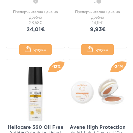
i
...
i
Препоръчителна цена на
Препоръчителна цена на
дребно
дребно
28,58€
14,19€
24,01€
9,93€
Купува
Купува
-12%
-24%
Heliocare 360 Oil Free
Avene High Protection
Spf50+ Color Beige Tinted
Spf50 Tinted Compact 10g -