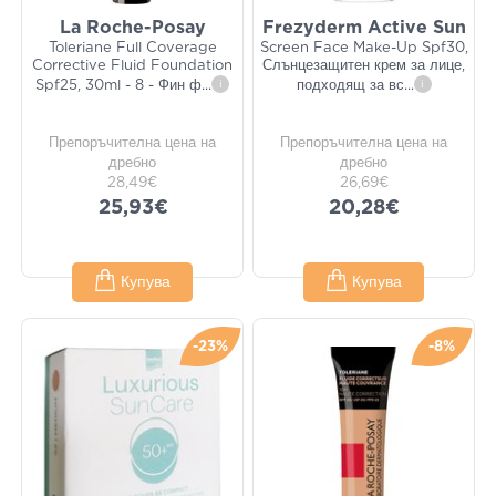
La Roche-Posay
Frezyderm Active Sun
Toleriane Full Coverage
Screen Face Make-Up Spf30,
Corrective Fluid Foundation
Слънцезащитен крем за лице,
Spf25, 30ml - 8 - Фин ф
...
i
подходящ за вс
...
i
Препоръчителна цена на
Препоръчителна цена на
дребно
дребно
28,49€
26,69€
25,93€
20,28€
Купува
Купува
-23%
-8%