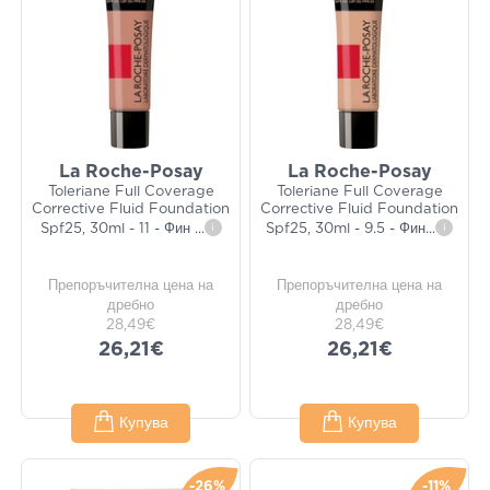
La Roche-Posay
La Roche-Posay
Toleriane Full Coverage
Toleriane Full Coverage
Corrective Fluid Foundation
Corrective Fluid Foundation
Spf25, 30ml - 11 - Фин
...
i
Spf25, 30ml - 9.5 - Фин
...
i
Препоръчителна цена на
Препоръчителна цена на
дребно
дребно
28,49€
28,49€
26,21€
26,21€
Купува
Купува
-26%
-11%