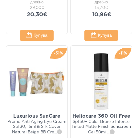
дребно
дребно
29,00€
13,70€
20,30€
10,96€
Купува
Купува
-31%
-11%
Luxurious SunCare
Heliocare 360 Oil Free
Promo Anti-Aging Eye Cream
Spf50+ Color Bronze Intense
Spf30, 15ml & Slik Cover
Tinted Matte Finish Sunscreen
Natural Beige BB Cre
...
i
Gel 50ml
...
i