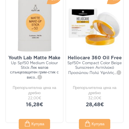
Youth Lab Matte Make
Heliocare 360 Oil Free
Up Spf50 Medium Colour
Spf50+ Compact Color Beige
Stick Лек матов
Sunscreen Αντηλιακό
слънцезащитен грим-стик с
Προσώπου Πολύ Υψηλής
...
i
висо
...
i
Препоръчителна цена на
Препоръчителна цена на
дребно
дребно
22,00€
32,00€
16,28€
28,48€
Купува
Купува