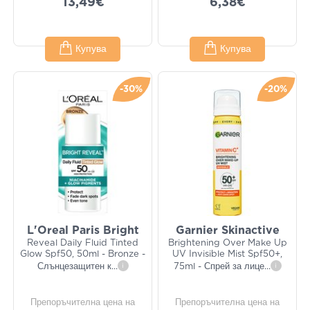
13,49€
6,38€
Купува
Купува
-30%
-20%
L'Oreal Paris Bright
Garnier Skinactive
Reveal Daily Fluid Tinted
Brightening Over Make Up
Glow Spf50, 50ml - Bronze -
UV Invisible Mist Spf50+,
Слънцезащитен к
...
i
75ml - Спрей за лице
...
i
Препоръчителна цена на
Препоръчителна цена на