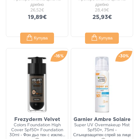
дребно
дребно
26,52€
28,49€
19,89€
25,93€
Купува
Купува
-16%
-30%
Frezyderm Velvet
Garnier Ambre Solaire
Colors Foundation High
Super UV Overmakeup Mist
Cover Spf50+ Foundation
Spf50+, 75ml -
30ml - Фон дьо тен с изклю
...
Слънцезащитен спрей за лице