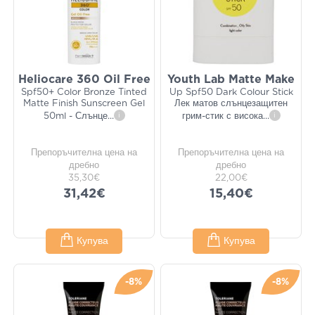
Heliocare 360 Oil Free
Youth Lab Matte Make
Spf50+ Color Bronze Tinted
Up Spf50 Dark Colour Stick
Matte Finish Sunscreen Gel
Лек матов слънцезащитен
50ml - Слънце
...
i
грим-стик с висока
...
i
Препоръчителна цена на
Препоръчителна цена на
дребно
дребно
35,30€
22,00€
31,42€
15,40€
Купува
Купува
-8%
-8%