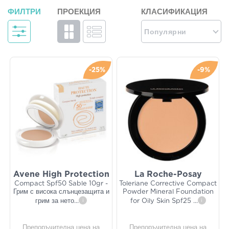
ФИЛТРИ
ПРОЕКЦИЯ
КЛАСИФИКАЦИЯ
Популярни
-25%
-9%
Avene High Protection
La Roche-Posay
Compact Spf50 Sable 10gr -
Toleriane Corrective Compact
Грим с висока слънцезащита и
Powder Mineral Foundation
грим за нето
...
i
for Oily Skin Spf25
...
i
Препоръчителна цена на
Препоръчителна цена на