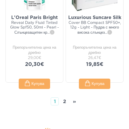
L'Oreal Paris Bright
Luxurious Suncare Silk
Reveal Daily Fluid Tinted
Cover BB Compact SPF50+,
Glow Spf50, 50ml - Pearl -
12g - Light - Пудра с много
Слънцезащитен кр
...
i
висока слънцез
...
i
Препоръчителна цена на
Препоръчителна цена на
дребно
дребно
29,00€
26,47€
20,30€
19,85€
Купува
Купува
1
2
»