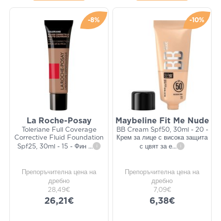
-8%
-10%
La Roche-Posay
Maybeline Fit Me Nude
Toleriane Full Coverage
BB Cream Spf50, 30ml - 20 -
Corrective Fluid Foundation
Крем за лице с висока защита
Spf25, 30ml - 15 - Фин
...
i
с цвят за е
...
i
Препоръчителна цена на
Препоръчителна цена на
дребно
дребно
28,49€
7,09€
26,21€
6,38€