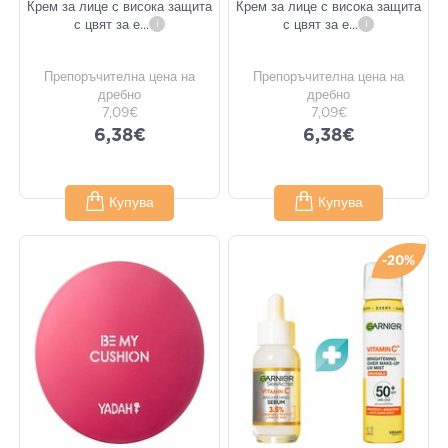
Крем за лице с висока защита
Крем за лице с висока защита
с цвят за е
...
i
с цвят за е
...
i
Препоръчителна цена на
Препоръчителна цена на
дребно
дребно
7,09€
7,09€
6,38€
6,38€
Купува
Купува
-20%