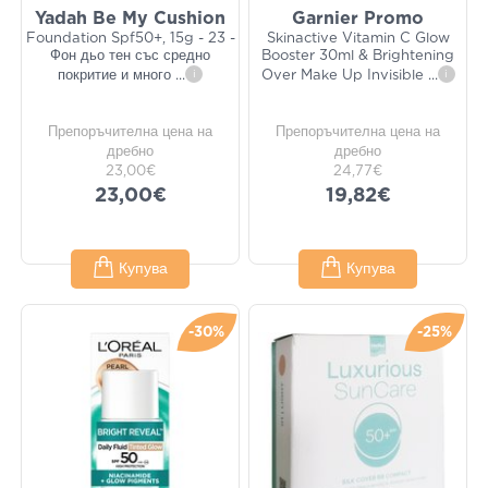
Yadah Be My Cushion
Garnier Promo
Foundation Spf50+, 15g - 23 -
Skinactive Vitamin C Glow
Фон дьо тен със средно
Booster 30ml & Brightening
покритие и много
...
i
Over Make Up Invisible
...
i
Препоръчителна цена на
Препоръчителна цена на
дребно
дребно
23,00€
24,77€
23,00€
19,82€
Купува
Купува
-30%
-25%