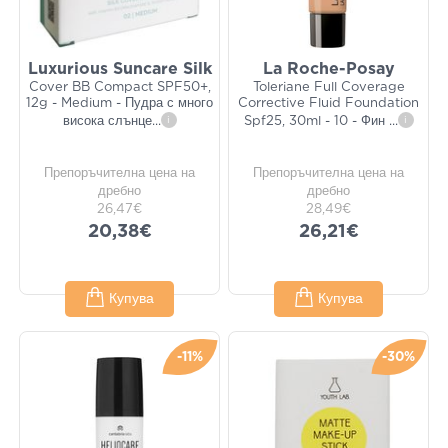
Luxurious Suncare Silk
La Roche-Posay
Cover BB Compact SPF50+,
Toleriane Full Coverage
12g - Medium - Пудра с много
Corrective Fluid Foundation
висока слънце
...
i
Spf25, 30ml - 10 - Фин
...
i
Препоръчителна цена на
Препоръчителна цена на
дребно
дребно
26,47€
28,49€
20,38€
26,21€
Купува
Купува
-11%
-30%