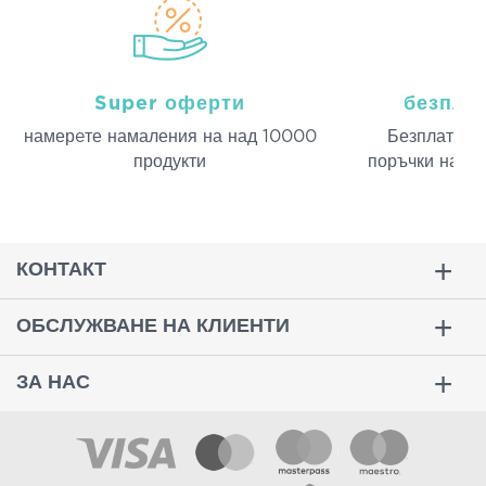
Super оферти
безпла
намерeте намаления на над 10000
Безплатна д
продукти
поръчки над 
КОНТАКТ
ОБСЛУЖВАНЕ НА КЛИЕНТИ
ЗА НАС