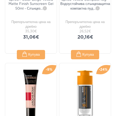
Matte Finish Sunscreen Gel
Водоустойчива слънцезащитна
50ml - Слънцез
...
i
компактна пуд
...
i
Препоръчителна цена на
Препоръчителна цена на
дребно
дребно
35,30€
26,52€
31,06€
20,16€
Купува
Купува
-9%
-24%