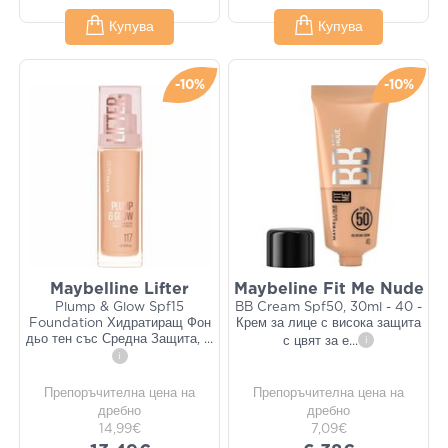
Купува
Купува
-10%
-10%
Maybelline Lifter
Maybeline Fit Me Nude
Plump & Glow Spf15
BB Cream Spf50, 30ml - 40 -
Foundation Хидратиращ Фон
Крем за лице с висока защита
дьо тен със Средна Защита,
...
с цвят за е
...
i
i
Препоръчителна цена на
Препоръчителна цена на
дребно
дребно
14,99€
7,09€