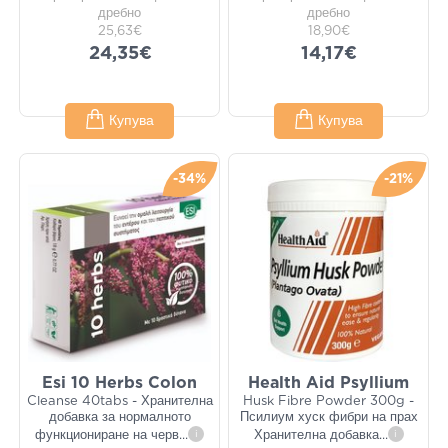
дребно
дребно
25,63€
18,90€
24,35€
14,17€
Купува
Купува
-34%
-21%
Esi 10 Herbs Colon
Health Aid Psyllium
Cleanse 40tabs - Хранителна
Husk Fibre Powder 300g -
добавка за нормалното
Псилиум хуск фибри на прах
функциониране на черв
...
i
Хранителна добавка
...
i