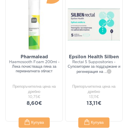
Pharmalead
Epsilon Health Silben
Haemosooth Foam 200ml -
Rectal 5 Suppositories -
Лека почистваща пяна за
Супозитории за поддържане и
перианалната област
регенерация на
...
i
Препоръчителна цена на
Препоръчителна цена на
дребно
дребно
10,75€
13,11€
8,60€
13,11€
Купува
Купува