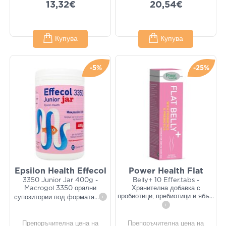
13,32€
20,54€
Купува
Купува
-5%
-25%
Epsilon Health Effecol
Power Health Flat
3350 Junior Jar 400g -
Belly+ 10 Effer.tabs -
Macrogol 3350 орални
Хранителна добавка с
пробиотици, пребиотици и ябъ
...
супозитории под формата
...
i
i
Препоръчителна цена на
Препоръчителна цена на