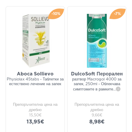
-10%
-7%
Aboca Sollievo
DulcoSoft Перорален
Physiolax 45tabs - Таблетки за
разтвор Macrogol 4000 за
естествено лечение на запек
запек, 250ml - Облекчава
симптомите в рамките
...
i
Препоръчителна цена на
Препоръчителна цена на
дребно
дребно
15,50€
9,66€
13,95€
8,98€