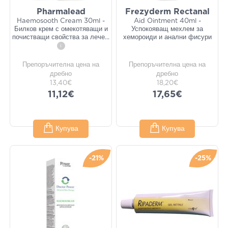
Pharmalead
Frezyderm Rectanal
Haemosooth Cream 30ml -
Aid Ointment 40ml -
Билков крем с омекотяващи и
Успокояващ мехлем за
почистващи свойства за лече
...
хемороиди и анални фисури
i
Препоръчителна цена на
Препоръчителна цена на
дребно
дребно
13,40€
18,20€
11,12€
17,65€
Купува
Купува
-21%
-25%