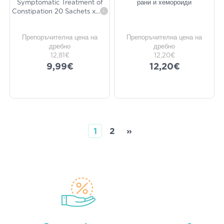
Symptomatic Treatment of
рани и хемороиди
Constipation 20 Sachets x
...
i
Препоръчителна цена на
Препоръчителна цена на
дребно
дребно
12,81€
12,20€
9,99€
12,20€
1
2
»