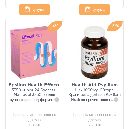
Купува
Купува
-4%
-21%
Epsilon Health Effecol
Health Aid Psyllium
3350 Junior 24 Sachets -
Husk 1000mg 60caps -
Macrogol 3350 орални
Хранителна добавка Psyllium
супозитории под форма
...
i
Husk за прочистване н
...
i
Препоръчителна цена на
Препоръчителна цена на
дребно
дребно
13,88€
26,00€