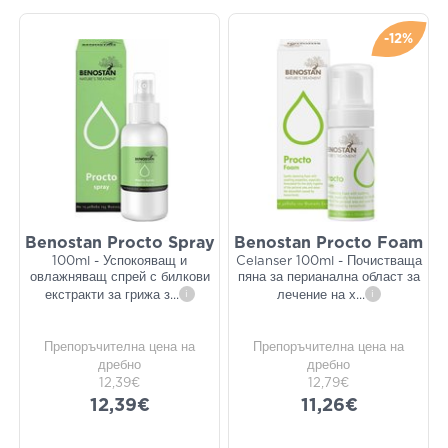
-12%
Benostan Procto Spray
Benostan Procto Foam
100ml - Успокояващ и
Celanser 100ml - Почистваща
овлажняващ спрей с билкови
пяна за перианална област за
екстракти за грижа з
...
i
лечение на х
...
i
Препоръчителна цена на
Препоръчителна цена на
дребно
дребно
12,39€
12,79€
12,39€
11,26€