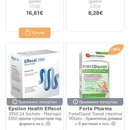
дребно
дребно
17,12€
9,20€
16,61€
8,28€
Купува
-26%
Временно изчерпан
Временно изчерпан
Epsilon Health Effecol
Forte Pharma
3350 24 Sachets - Macrogol
ForteDigest Transit Intestinal
3350 орални супозитории под
30tabs - Хранителна добавка
формата на п
...
i
с 8 растения и пло
...
i