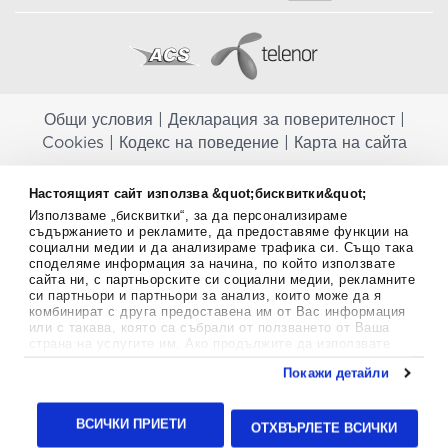
Общи условия
|
Декларация за поверителност
|
Cookies
|
Кодекс на поведение
|
Карта на сайта
Aptekapromahon.com ви информира, че хранителните добавки не
Настоящият сайт използва &quot;бисквитки&quot;
заместват балансираната диета и не са предназначени за
Използваме „бисквитки“, за да персонализираме
профилактика, лечение или лечение на човешки заболявания.
съдържанието и рекламите, да предоставяме функции на
Консултирайте се с Вашия лекар, ако сте бременна, кърмите,
социални медии и да анализираме трафика си. Също така
приемате лекарства или имате някакви здравословни проблеми,
споделяме информация за начина, по който използвате
преди да използвате някаква хранителна добавка. Непрекъснато се
сайта ни, с партньорските си социални медии, рекламните
стремим да ви предоставяме точна и валидна информация. Ако
си партньори и партньори за анализ, които може да я
имате някакви въпроси или коментари относно тях, моля свържете
комбинират с друга предоставена им от Вас информация
се с нас.
или с такава, която са събрали от ползването от Ваша
страна на услугите им. Ако продължите да използвате
Copyright
©
2012-2026 - All rights Reserved.
нашия уебсайт, вие се съгласявате с използването на
Покажи детайли
бисквитки.
Aptekapromahon.com eBusinessTeam • Website by
Повече информация за бисквитките можете да намерите
24lc.gr
тук
.
ВСИЧКИ ПРИЕТИ
ОТХВЪРЛЕТЕ ВСИЧКИ