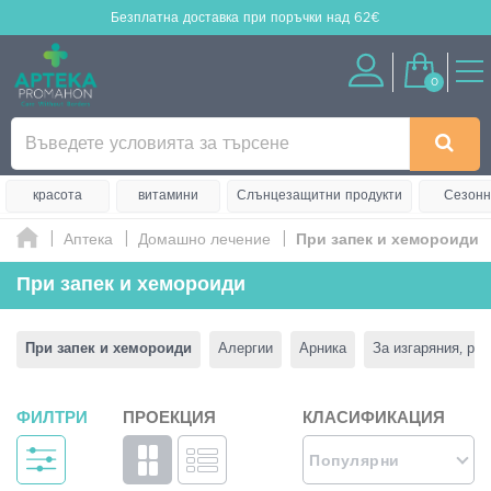
Безплатна доставка
при поръчки над 62€
0
красота
витамини
Слънцезащитни продукти
Сезонн
Аптека
Домашно лечение
При запек и хемороиди
При запек и хемороиди
При запек и хемороиди
Алергии
Арника
За изгаряния, ран
ФИЛТРИ
ПРОЕКЦИЯ
КЛАСИФИКАЦИЯ
Популярни