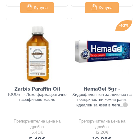
Купува
Купува
-10%
Zarbis Paraffin Oil
HemaGel 5gr -
1000ml - Леко фармацевтично
Хидрофилен гел за лечение на
парафиново масло
повърхностни кожни рани,
идеален за язви в легн
...
i
Препоръчителна цена на
Препоръчителна цена на
дребно
дребно
5,40€
12,20€