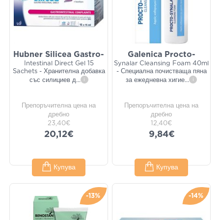
Hubner Silicea Gastro-
Galenica Procto-
Intestinal Direct Gel 15
Synalar Cleansing Foam 40ml
Sachets - Хранителна добавка
- Специална почистваща пяна
със силициев д
...
i
за ежедневна хигие
...
i
Препоръчителна цена на
Препоръчителна цена на
дребно
дребно
23,40€
12,40€
20,12€
9,84€
Купува
Купува
-13%
-14%