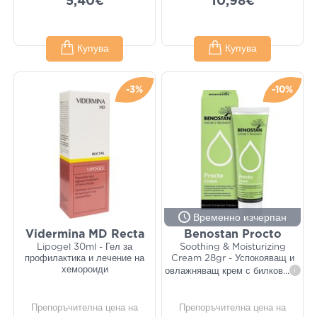
5,40€
10,98€
Купува
Купува
-3%
-10%
Временно изчерпан
Vidermina MD Recta
Benostan Procto
Lipogel 30ml - Гел за
Soothing & Moisturizing
профилактика и лечение на
Cream 28gr - Успокояващ и
хемороиди
овлажняващ крем с билков
...
i
Препоръчителна цена на
Препоръчителна цена на