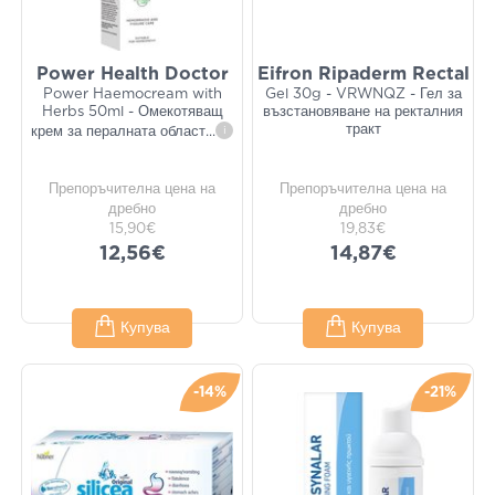
Power Health Doctor
Eifron Ripaderm Rectal
Power Haemocream with
Gel 30g - VRWNQZ - Гел за
Herbs 50ml - Омекотяващ
възстановяване на ректалния
тракт
крем за пералната област
...
i
Препоръчителна цена на
Препоръчителна цена на
дребно
дребно
15,90€
19,83€
12,56€
14,87€
Купува
Купува
-14%
-21%