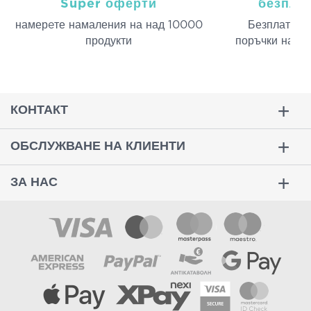
Super оферти
безпла
намерeте намаления на над 10000
Безплатна д
продукти
поръчки над 
КОНТАКТ
ОБСЛУЖВАНЕ НА КЛИЕНТИ
ЗА НАС