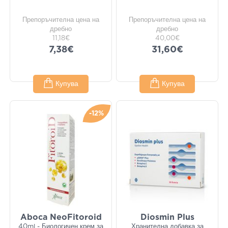
Препоръчителна цена на
Препоръчителна цена на
дребно
дребно
11,18€
40,00€
7,38€
31,60€
Купува
Купува
-12%
Aboca NeoFitoroid
Diosmin Plus
40ml - Биологичен крем за
Хранителна добавка за