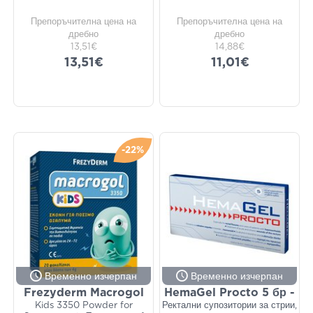
Препоръчителна цена на
Препоръчителна цена на
дребно
дребно
13,51€
14,88€
13,51€
11,01€
-22%
Временно изчерпан
Временно изчерпан
Frezyderm Macrogol
HemaGel Procto 5 бр -
Kids 3350 Powder for
Ректални супозитории за стрии,