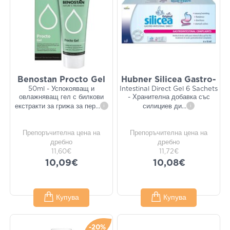
Benostan Procto Gel
Hubner Silicea Gastro-
50ml - Успокояващ и
Intestinal Direct Gel 6 Sachets
овлажняващ гел с билкови
- Хранителна добавка със
екстракти за грижа за пер
...
i
силициев ди
...
i
Препоръчителна цена на
Препоръчителна цена на
дребно
дребно
11,60€
11,72€
10,09€
10,08€
Купува
Купува
-20%