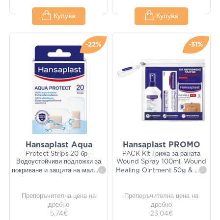
Купува
Купува
-22%
-31%
Hansaplast Aqua
Hansaplast PROMO
Protect Strips 20 бр -
PACK Kit Грижа за раната
Водоустойчиви подложки за
Wound Spray 100ml, Wound
покриване и защита на мал
...
i
Healing Ointment 50g &
...
i
Препоръчителна цена на
Препоръчителна цена на
дребно
дребно
5,74€
23,04€