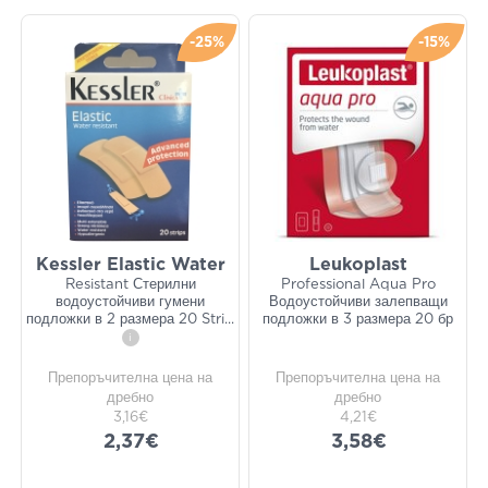
-25%
-15%
Kessler Elastic Water
Leukoplast
Resistant Стерилни
Professional Aqua Pro
водоустойчиви гумени
Водоустойчиви залепващи
подложки в 2 размера 20 Stri
...
подложки в 3 размера 20 бр
i
Препоръчителна цена на
Препоръчителна цена на
дребно
дребно
3,16€
4,21€
2,37€
3,58€