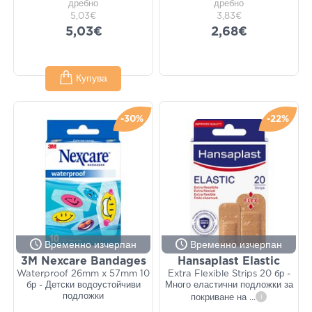
дребно
дребно
5,03€
3,83€
5,03€
2,68€
Купува
-30%
-22%
Временно изчерпан
Временно изчерпан
3M Nexcare Bandages
Hansaplast Elastic
Waterproof 26mm x 57mm 10
Extra Flexible Strips 20 бр -
бр - Детски водоустойчиви
Много еластични подложки за
подложки
покриване на
...
i