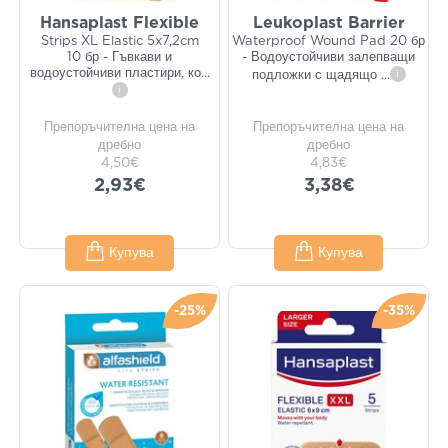
Hansaplast Flexible
Leukoplast Barrier
Strips XL Elastic 5x7,2cm
Waterproof Wound Pad 20 бр
10 бр - Гъвкави и
- Водоустойчиви залепващи
водоустойчиви пластири, ко
...
подложки с щадящо
...
i
i
Препоръчителна цена на
Препоръчителна цена на
дребно
дребно
4,50€
4,83€
2,93€
3,38€
Купува
Купува
-25%
-35%