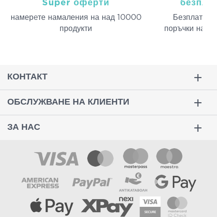
Super оферти
безпла
намерeте намаления на над 10000
Безплатна д
продукти
поръчки над 
КОНТАКТ
ОБСЛУЖВАНЕ НА КЛИЕНТИ
ЗА НАС