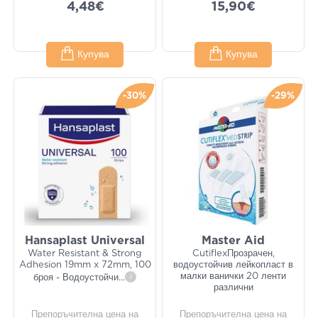
4,48€
15,90€
Купува
Купува
-30%
-29%
Hansaplast Universal
Master Aid
Water Resistant & Strong
CutiflexПрозрачен,
Adhesion 19mm x 72mm, 100
водоустойчив лейкопласт в
малки ванички 20 ленти
броя - Водоустойчи
...
i
различни
Препоръчителна цена на
Препоръчителна цена на