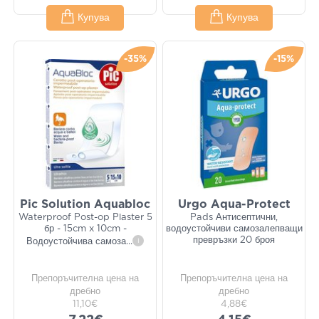
Купува
Купува
-35%
-15%
Pic Solution Aquabloc
Urgo Aqua-Protect
Waterproof Post-op Plaster 5
Pads Антисептични,
бр - 15cm x 10cm -
водоустойчиви самозалепващи
превръзки 20 броя
Водоустойчива самоза
...
i
Препоръчителна цена на
Препоръчителна цена на
дребно
дребно
11,10€
4,88€