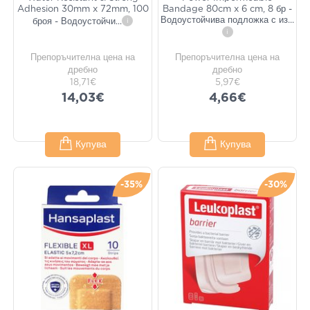
Adhesion 30mm x 72mm, 100
Bandage 80cm x 6 cm, 8 бр -
Водоустойчива подложка с из
...
броя - Водоустойчи
...
i
i
Препоръчителна цена на
Препоръчителна цена на
дребно
дребно
18,71€
5,97€
14,03€
4,66€
Купува
Купува
-35%
-30%