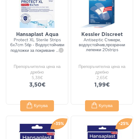
Hansaplast Aqua
Kessler Discreet
Protect XL Sterile Strips
Antiseptic Стикери,
6x7cm 5бр - Водоустойчиви
водоустойчив,прозрачни
лепенки 20strips
подложки за покриване
...
i
Препоръчителна цена на
Препоръчителна цена на
дребно
дребно
5,38€
2,65€
3,50€
1,99€
Купува
Купува
-35%
-25%