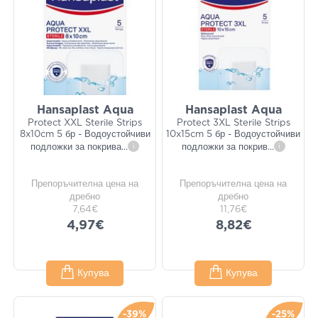
Hansaplast Aqua
Hansaplast Aqua
Protect XXL Sterile Strips
Protect 3XL Sterile Strips
8x10cm 5 бр - Водоустойчиви
10x15cm 5 бр - Водоустойчиви
подложки за покрива
...
i
подложки за покрив
...
i
Препоръчителна цена на
Препоръчителна цена на
дребно
дребно
7,64€
11,76€
4,97€
8,82€
Купува
Купува
-39%
-25%