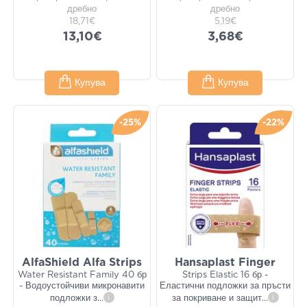
дребно
дребно
18,71€
5,19€
13,10€
3,68€
Купува
Купува
-25%
-22%
AlfaShield Alfa Strips
Hansaplast Finger
Water Resistant Family 40 бр
Strips Elastic 16 бр -
- Водоустойчиви микронавити
Еластични подложки за пръсти
подложки з
...
i
за покриване и защит
...
i