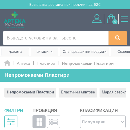
Безплатна доставка
при поръчки над 62€
0
красота
витамини
Слънцезащитни продукти
Сезонн
Аптека
Πластири
Ηепромокаеми Пластири
Ηепромокаеми Пластири
Ηепромокаеми Пластири
Eластични бинтове
Марля стерилна
ФИЛТРИ
ПРОЕКЦИЯ
КЛАСИФИКАЦИЯ
Популярни