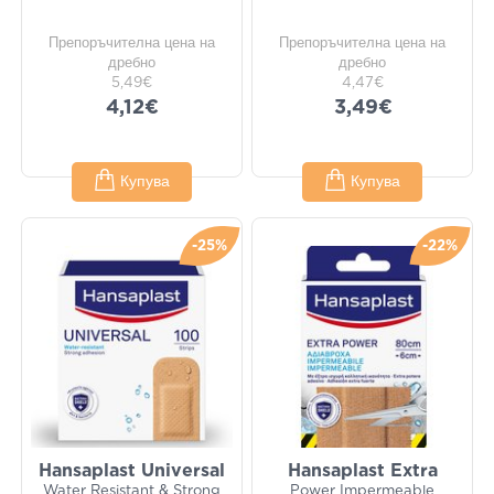
Препоръчителна цена на
Препоръчителна цена на
дребно
дребно
5,49€
4,47€
4,12€
3,49€
Купува
Купува
-25%
-22%
Hansaplast Universal
Hansaplast Extra
Water Resistant & Strong
Power Impermeable