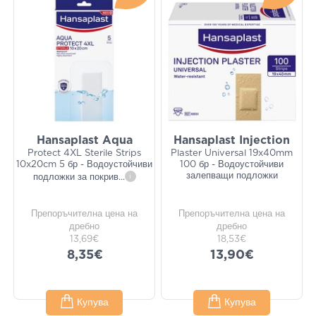
Hansaplast Aqua
Hansaplast Injection
Protect 4XL Sterile Strips
Plaster Universal 19x40mm
10x20cm 5 бр - Водоустойчиви
100 бр - Водоустойчиви
залепващи подложки
подложки за покрив
...
i
Препоръчителна цена на
Препоръчителна цена на
дребно
дребно
13,69€
18,53€
8,35€
13,90€
Купува
Купува