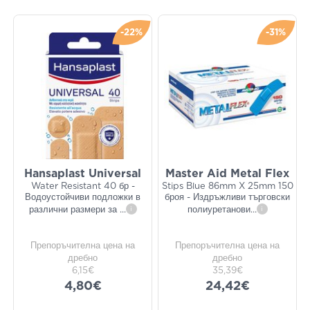
-22%
-31%
Hansaplast Universal
Master Aid Metal Flex
Water Resistant 40 бр -
Stips Blue 86mm X 25mm 150
Водоустойчиви подложки в
броя - Издръжливи търговски
различни размери за
...
i
полиуретанови
...
i
Препоръчителна цена на
Препоръчителна цена на
дребно
дребно
6,15€
35,39€
4,80€
24,42€