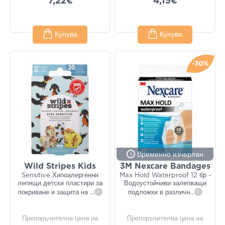
7,22€
4,15€
Купува
Купува
-30%
Временно изчерпан
Wild Stripes Kids
3M Nexcare Bandages
Sensitive Хипоалергенни
Max Hold Waterproof 12 бр -
лепящи детски пластири за
Водоустойчиви залепващи
покриване и защита на
...
i
подложки в различн
...
i
Препоръчителна цена на
Препоръчителна цена на