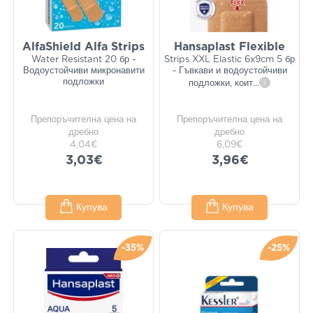
AlfaShield Alfa Strips
Hansaplast Flexible
Water Resistant 20 бр -
Strips XXL Elastic 6x9cm 5 бр
Водоустойчиви микронавити
- Гъвкави и водоустойчиви
подложки
подложки, коит
...
i
Препоръчителна цена на
Препоръчителна цена на
дребно
дребно
4,04€
6,09€
3,03€
3,96€
Купува
Купува
-35%
-25%