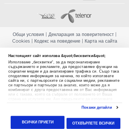
Общи условия
|
Декларация за поверителност
|
Cookies
|
Кодекс на поведение
|
Карта на сайта
Aptekapromahon.com ви информира, че хранителните добавки не
Настоящият сайт използва &quot;бисквитки&quot;
заместват балансираната диета и не са предназначени за
Използваме „бисквитки“, за да персонализираме
профилактика, лечение или лечение на човешки заболявания.
съдържанието и рекламите, да предоставяме функции на
Консултирайте се с Вашия лекар, ако сте бременна, кърмите,
социални медии и да анализираме трафика си. Също така
приемате лекарства или имате някакви здравословни проблеми,
споделяме информация за начина, по който използвате
преди да използвате някаква хранителна добавка. Непрекъснато се
сайта ни, с партньорските си социални медии, рекламните
стремим да ви предоставяме точна и валидна информация. Ако
си партньори и партньори за анализ, които може да я
имате някакви въпроси или коментари относно тях, моля свържете
комбинират с друга предоставена им от Вас информация
се с нас.
или с такава, която са събрали от ползването от Ваша
страна на услугите им. Ако продължите да използвате
Copyright
©
2012-2026 - All rights Reserved.
нашия уебсайт, вие се съгласявате с използването на
Покажи детайли
бисквитки.
Aptekapromahon.com eBusinessTeam • Website by
Повече информация за бисквитките можете да намерите
24lc.gr
тук
.
ВСИЧКИ ПРИЕТИ
ОТХВЪРЛЕТЕ ВСИЧКИ