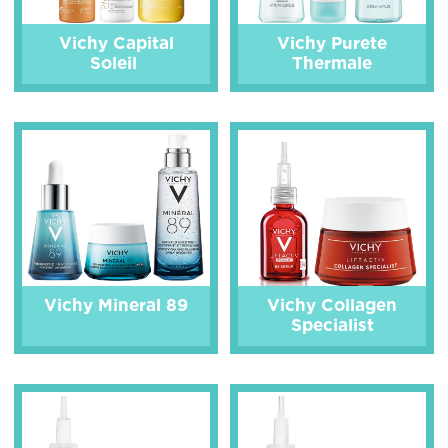
Vichy Capital
Vichy Purete
Soleil
Thermale
Vichy Mineral 89
Vichy Collagen
Specialist