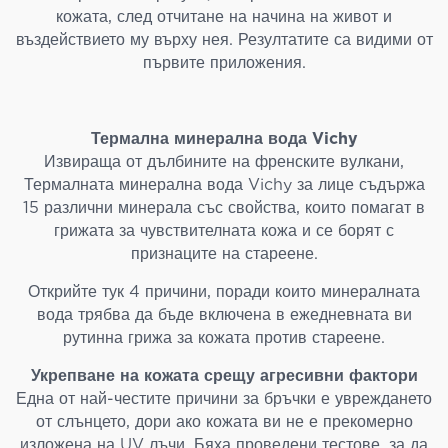
кожата, след отчитане на начина на живот и
въздействието му върху нея. Резултатите са видими от
първите приложения.
Термална минерална вода Vichy
Извираща от дълбините на френските вулкани,
Термалната минерална вода Vichy за лице съдържа
15 различни минерала със свойства, които помагат в
грижата за чувствителната кожа и се борят с
признаците на стареене.
Открийте тук 4 причини, поради които минералната
вода трябва да бъде включена в ежедневната ви
рутинна грижа за кожата против стареене.
Укрепване на кожата срещу агресивни фактори
Една от най-честите причини за бръчки е увреждането
от слънцето, дори ако кожата ви не е прекомерно
изложена на UV лъчи. Бяха проведени тестове, за да