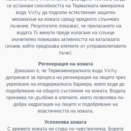
се установи способността на Термалната минерална
вода Vichy да подсили естествения защитен
механизъм на кожата срещу вредното слънчево
лъчение. Резултатите показват, че прилагането на
водата 15 минути преди излагане на слънце
значително повишава активността на каталазата
(ензим, който предпазва клетките от ултравиолетовите
лъчи).
Регенерация на кожата
Доказано е, че Термоминералната вода Vichy
допринася за процеса на регенерация на лицето чрез
укрепване на епидермалната бариера, което води до
подобряване на общото състояние на кожата. Водата
прониква по-дълбоко в клетките, което позволява по-
добра хидратация на лицето и подобряване на
еластичността на кожата.
Успокоява кожата
С времето кожата ни става по-чувствителна. Борете