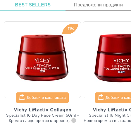
BEST SELLERS
Предложени продукти
-11%
Добави в кошницата
Добави в ко
Vichy Liftactiv Collagen
Vichy Liftactiv 
Specialist 16 Day Face Cream 50ml -
Specialist 16 Night 
Крем за лице против стареене,
...
Нощен крем за възстан
i