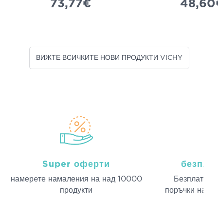
73,77€
48,60
ВИЖТЕ ВСИЧКИТЕ НОВИ ПРОДУКТИ VICHY
Super оферти
безпла
намерeте намаления на над 10000
Безплатна д
продукти
поръчки над 