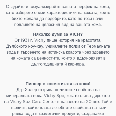
Създайте и визуализирайте вашата перфектна кожа,
като изберете онези характеристики на кожата, които
бихте желали да подобрите, като по този начин
повлияете на цялосния вид на вашата кожа.
Няколко думи за VICHY
От 1931 г. Vichy пише история на красотата.
Дълбокото ноу-хау, уникалните ползи от Термалната
вода и търсенето на истинска красота чрез здравето
на кожата са ценностите, които я вдъхновяват в
дългогодишната й кариера.
Пионер в козметиката за кожа!
Д-р Халер открива полезните свойства на
минералната вода Vichy Spa, когато става директор
на Vichy Spa Care Center в началото на 20 век. Той е
първият, който влага лечебните свойства на тази
рядка вода в козметични продукти, създавайки