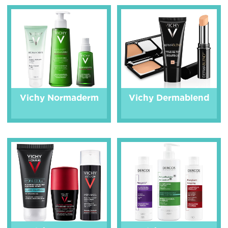
Vichy Normaderm
Vichy Dermablend