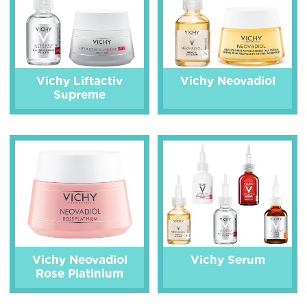
Vichy Liftactiv
Vichy Neovadiol
Supreme
Vichy Neovadiol
Vichy Serum
Rose Platinium