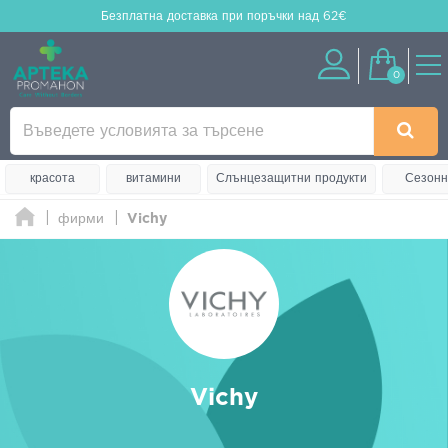
Безплатна доставка
при поръчки над 62€
0
красота
витамини
Слънцезащитни продукти
Сезонн
фирми
Vichy
Vichy