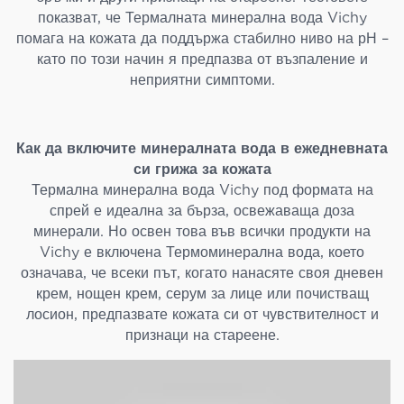
показват, че Термалната минерална вода Vichy
помага на кожата да поддържа стабилно ниво на рН –
като по този начин я предпазва от възпаление и
неприятни симптоми.
Как да включите минералната вода в ежедневната
си грижа за кожата
Термална минерална вода Vichy под формата на
спрей е идеална за бърза, освежаваща доза
минерали. Но освен това във всички продукти на
Vichy е включена Термоминерална вода, което
означава, че всеки път, когато нанасяте своя дневен
крем, нощен крем, серум за лице или почистващ
лосион, предпазвате кожата си от чувствителност и
признаци на стареене.