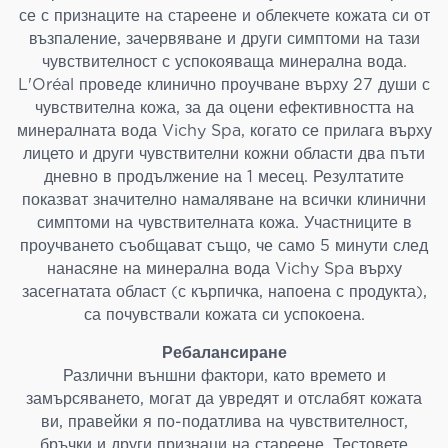
се с признаците на стареене и облекчете кожата си от
възпаление, зачервяване и други симптоми на тази
чувствителност с успокояваща минерална вода.
L'Oréal проведе клинично проучване върху 27 души с
чувствителна кожа, за да оцени ефективността на
минералната вода Vichy Spa, когато се прилага върху
лицето и други чувствителни кожни области два пъти
дневно в продължение на 1 месец. Резултатите
показват значително намаляване на всички клинични
симптоми на чувствителната кожа. Участниците в
проучването съобщават също, че само 5 минути след
нанасяне на минерална вода Vichy Spa върху
засегнатата област (с кърпичка, напоена с продукта),
са почувствали кожата си успокоена.
Ребалансиране
Различни външни фактори, като времето и
замърсяването, могат да увредят и отслабят кожата
ви, правейки я по-податлива на чувствителност,
бръчки и други признаци на стареене. Тестовете