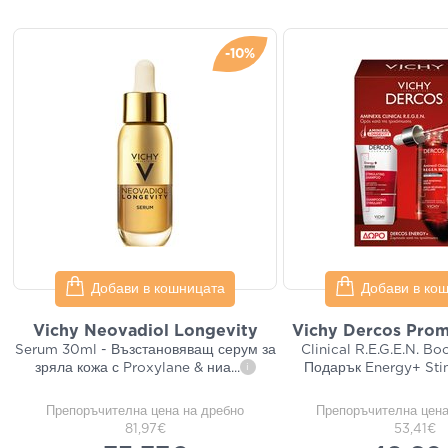
-10%
Добави в кошницата
Добави в ко
Vichy Neovadiol Longevity
Vichy Dercos Prom
Serum 30ml - Възстановяващ серум за
Clinical R.E.G.E.N. B
зряла кожа с Proxylane & ниа
...
Подарък Energy+ Sti
i
Препоръчителна цена на дребно
Препоръчителна цена
81,97€
53,41€