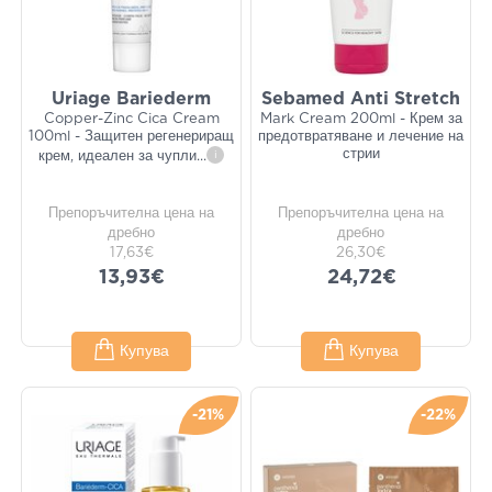
Uriage Bariederm
Sebamed Anti Stretch
Copper-Zinc Cica Cream
Mark Cream 200ml - Крем за
100ml - Защитен регенериращ
предотвратяване и лечение на
стрии
крем, идеален за чупли
...
i
Препоръчителна цена на
Препоръчителна цена на
дребно
дребно
17,63€
26,30€
13,93€
24,72€
Купува
Купува
-21%
-22%