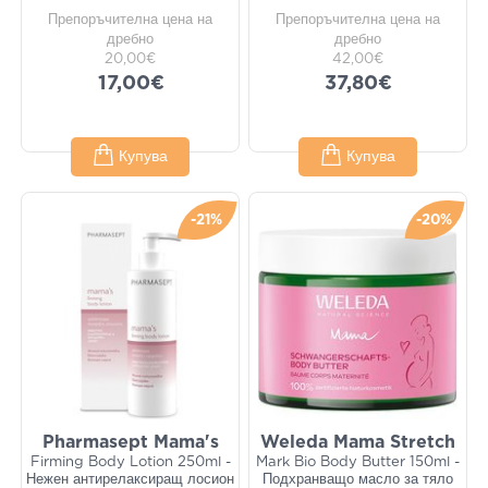
Препоръчителна цена на
Препоръчителна цена на
дребно
дребно
20,00€
42,00€
17,00€
37,80€
Купува
Купува
-21%
-20%
Pharmasept Mama's
Weleda Mama Stretch
Firming Body Lotion 250ml -
Mark Bio Body Butter 150ml -
Нежен антирелаксиращ лосион
Подхранващо масло за тяло