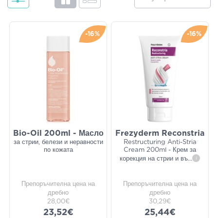
-16%
-16%
Bio-Oil 200ml - Масло
Frezyderm Reconstria
за стрии, белези и неравности
Restructuring Anti-Stria
по кожата
Cream 200ml - Крем за
корекция на стрии и въ
...
i
Препоръчителна цена на
Препоръчителна цена на
дребно
дребно
28,00€
30,29€
23,52€
25,44€