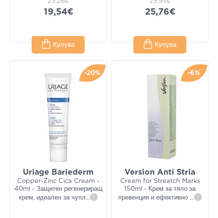
23,26€
29,95€
19,54€
25,76€
Купува
Купува
-20%
-6%
Uriage Bariederm
Version Anti Stria
Copper-Zinc Cica Cream -
Cream for Streatch Marks
40ml - Защитен регенериращ
150ml - Крем за тяло за
крем, идеален за чупл
...
i
превенция и ефективно
...
i