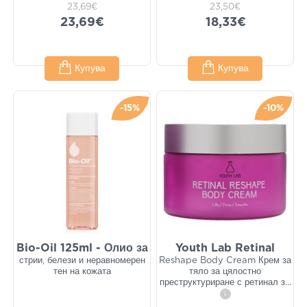
23,69€
23,50€
23,69€
18,33€
Купува
Купува
-15%
-10%
Bio-Oil 125ml - Олио за
Youth Lab Retinal
стрии, белези и неравномерен
Reshape Body Cream Крем за
тен на кожата
тяло за цялостно
преструктуриране с ретинал з
...
i