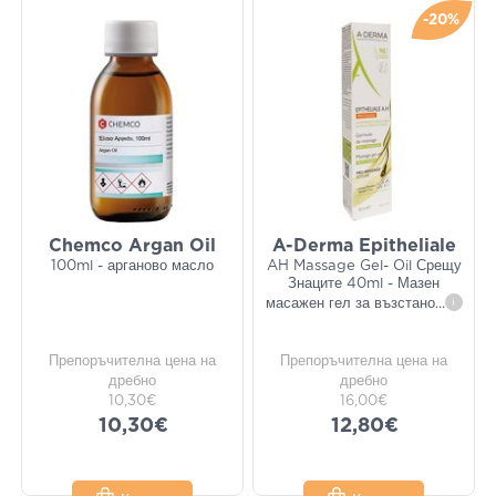
-20%
Chemco Argan Oil
A-Derma Epitheliale
100ml - арганово масло
AH Massage Gel- Oil Срещу
Знаците 40ml - Мазен
масажен гел за възстано
...
i
Препоръчителна цена на
Препоръчителна цена на
дребно
дребно
10,30€
16,00€
10,30€
12,80€