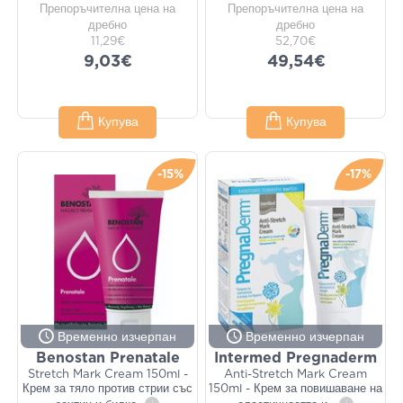
Препоръчителна цена на
Препоръчителна цена на
дребно
дребно
11,29€
52,70€
9,03€
49,54€
Купува
Купува
-15%
-17%
Временно изчерпан
Временно изчерпан
Benostan Prenatale
Intermed Pregnaderm
Stretch Mark Cream 150ml -
Anti-Stretch Mark Cream
Крем за тяло против стрии със
150ml - Крем за повишаване на