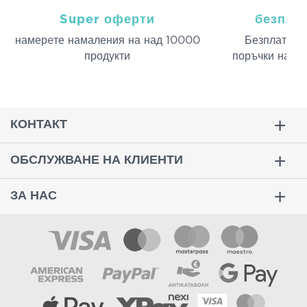
Super оферти
безпла
намерeте намаления на над 10000
Безплатна д
продукти
поръчки над 
КОНТАКТ
ОБСЛУЖВАНЕ НА КЛИЕНТИ
ЗА НАС