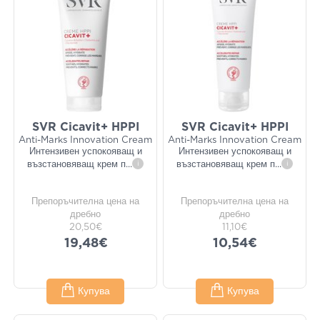
SVR Cicavit+ HPPI
SVR Cicavit+ HPPI
Anti-Marks Innovation Cream
Anti-Marks Innovation Cream
Интензивен успокояващ и
Интензивен успокояващ и
възстановяващ крем п
...
i
възстановяващ крем п
...
i
Препоръчителна цена на
Препоръчителна цена на
дребно
дребно
20,50€
11,10€
19,48€
10,54€
Купува
Купува