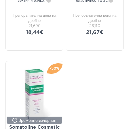
зехтин и билко
...
i
еластичността и
...
i
Препоръчителна цена на
Препоръчителна цена на
дребно
дребно
21,69€
26,11€
18,44€
21,67€
-50%
Временно изчерпан
Somatoline Cosmetic