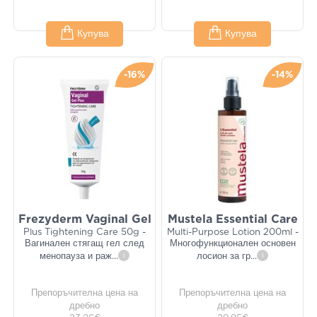
Купува
Купува
-16%
-14%
Frezyderm Vaginal Gel
Mustela Essential Care
Plus Tightening Care 50g -
Multi-Purpose Lotion 200ml -
Вагинален стягащ гел след
Многофункционален основен
менопауза и раж
...
i
лосион за гр
...
i
Препоръчителна цена на
Препоръчителна цена на
дребно
дребно