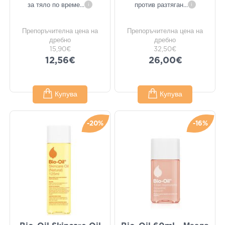
за тяло по време
...
i
против разтяган
...
i
Препоръчителна цена на
Препоръчителна цена на
дребно
дребно
15,90€
32,50€
12,56€
26,00€
Купува
Купува
-20%
-16%