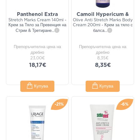
Panthenol Extra
​​​​​​​Camoil Hypericum &
Stretch Marks Cream 140ml -
Olive Anti Stretch Marks Body
Крем за Тяло за Превенция на
Cream 200ml - Крем за тяло с
Стрии & Третиране
...
i
балса
...
i
Препоръчителна цена на
Препоръчителна цена на
дребно
дребно
23,00€
8,35€
18,17€
8,35€
Купува
Купува
-21%
-6%