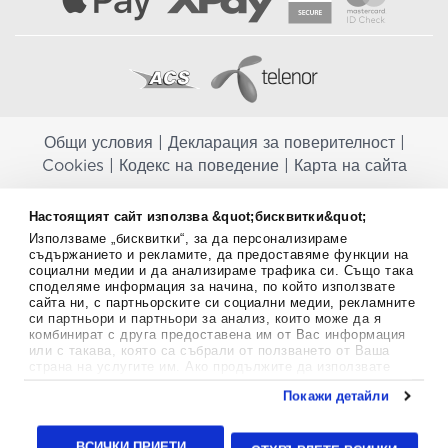
Общи условия
|
Декларация за поверителност
|
Cookies
|
Кодекс на поведение
|
Карта на сайта
Aptekapromahon.com ви информира, че хранителните добавки не
Настоящият сайт използва &quot;бисквитки&quot;
заместват балансираната диета и не са предназначени за
Използваме „бисквитки“, за да персонализираме
профилактика, лечение или лечение на човешки заболявания.
съдържанието и рекламите, да предоставяме функции на
Консултирайте се с Вашия лекар, ако сте бременна, кърмите,
социални медии и да анализираме трафика си. Също така
приемате лекарства или имате някакви здравословни проблеми,
споделяме информация за начина, по който използвате
преди да използвате някаква хранителна добавка. Непрекъснато се
сайта ни, с партньорските си социални медии, рекламните
стремим да ви предоставяме точна и валидна информация. Ако
си партньори и партньори за анализ, които може да я
имате някакви въпроси или коментари относно тях, моля свържете
комбинират с друга предоставена им от Вас информация
се с нас.
или с такава, която са събрали от ползването от Ваша
страна на услугите им. Ако продължите да използвате
Copyright
©
2012-2026 - All rights Reserved.
нашия уебсайт, вие се съгласявате с използването на
Покажи детайли
бисквитки.
Aptekapromahon.com eBusinessTeam • Website by
Повече информация за бисквитките можете да намерите
24lc.gr
тук
.
ВСИЧКИ ПРИЕТИ