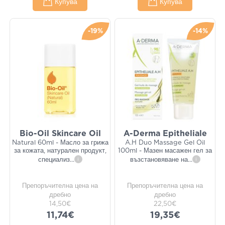
Купува
Купува
-19%
-14%
Bio-Oil Skincare Oil
A-Derma Epitheliale
Natural 60ml - Масло за грижа
A.H Duo Massage Gel Oil
за кожата, натурален продукт,
100ml - Мазен масажен гел за
специализ
...
i
възстановяване на
...
i
Препоръчителна цена на
Препоръчителна цена на
дребно
дребно
14,50€
22,50€
11,74€
19,35€