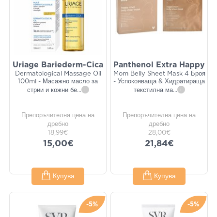
Uriage Bariederm-Cica
Panthenol Extra Happy
Dermatological Massage Oil
Mom Belly Sheet Mask 4 Броя
100ml - Масажно масло за
- Успокояваща & Хидратираща
стрии и кожни бе
...
i
текстилна ма
...
i
Препоръчителна цена на
Препоръчителна цена на
дребно
дребно
18,99€
28,00€
15,00€
21,84€
Купува
Купува
-5%
-5%