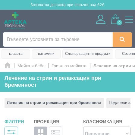
Безплатна доставка
при поръчки над 62€
0
красота
витамини
Слънцезащитни продукти
Сезонн
Майка и бебе
Грижа за майката
Лечение на стрии 
Лечение на стрии и релаксация при
бременност
Лечение на стрии и релаксация при бременност
Подложки за 
ФИЛТРИ
ПРОЕКЦИЯ
КЛАСИФИКАЦИЯ
Популярни