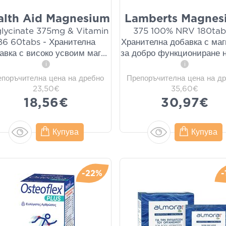
alth Aid Magnesium
Lamberts Magnes
glycinate 375mg & Vitamin
375 100% NRV 180tab
B6 60tabs - Хранителна
Хранителна добавка с ма
авка с високо усвоим маг
...
за добро функциониране н
i
i
епоръчителна цена на дребно
Препоръчителна цена на д
23,50€
35,60€
18,56€
30,97€
Купува
Купува
-22%
-