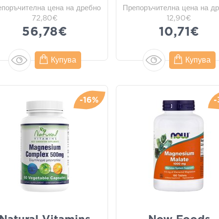
епоръчителна цена на дребно
Препоръчителна цена на д
72,80€
12,90€
56,78€
10,71€
Купува
Купува
-16%
-