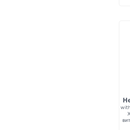
Helenvita
(1)
Humana
(1)
JMN Nutraceuticals
(1)
Master Aid
(1)
Medical PQ
(1)
Natura Vita
(1)
Natural Factors
(1)
Neubria
(1)
Strath
(1)
UltraMag Oro
(1)
Varidoc
(1)
Winmedica
(1)
Zarbis
(1)
He
wit
вит