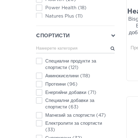
Power Health
(18)
He
Natures Plus
(11)
Bis
Healthia
(10)
доб
Sky Premium Life
(10)
CПОРТИСТИ
Natural Doctor
(9)
Пр
Bio Tonics
(7)
Superfoods
(7)
Специални продукти за
Wish
(7)
спортисти
(121)
Alnutria
(6)
Аминокиселини
(118)
BetterYou
(6)
Протеини
(96)
Doctor's Formulas
(6)
Енергийни добавки
(71)
Quest
(6)
Специални добавки за
спортисти
(63)
FORTE PHARMA
(5)
Магнезий за спортисти
(47)
Krauterhof
(5)
Електролити за спортисти
Viogenesis
(5)
(33)
Almora Plus
(4)