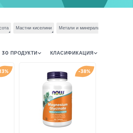
сота
Мастни киселини
Метали и минерали
Специални 
30 ПРОДУКТИ
КЛАСИФИКАЦИЯ
-13%
-38%