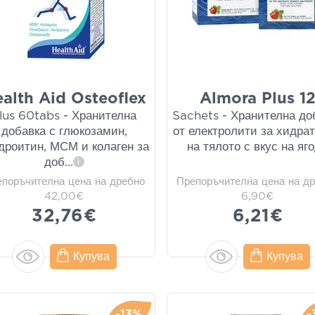
alth Aid Osteoflex
Almora Plus 1
lus 60tabs - Хранителна
Sachets - Хранителна до
добавка с глюкозамин,
от електролити за хидра
дроитин, МСМ и колаген за
на тялото с вкус на яг
доб
...
i
епоръчителна цена на дребно
Препоръчителна цена на д
42,00€
6,90€
32,76€
6,21€
Купува
Купува
-13%
-