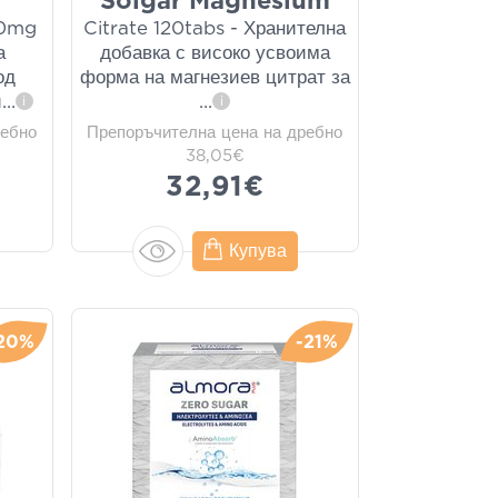
Solgar Magnesium
00mg
Citrate 120tabs - Хранителна
а
добавка с високо усвоима
од
форма на магнезиев цитрат за
и
...
...
i
i
ребно
Препоръчителна цена на дребно
38,05€
32,91€
Купува
20%
-21%