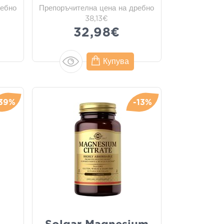
ребно
Препоръчителна цена на дребно
38,13€
32,98€
Купува
39%
-13%