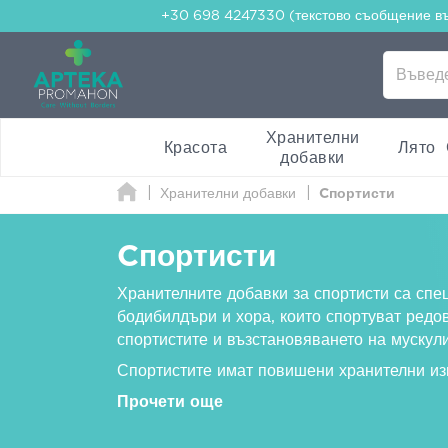
+30 698 4247330 (текстово съобщение в
Хранителни
Красота
Лято
добавки
Хранителни добавки
Cпортисти
Cпортисти
Хранителните добавки за спортисти са спе
бодибилдъри и хора, които спортуват редо
спортистите и възстановяването на мускули
Спортистите имат повишени хранителни из
Прочети още