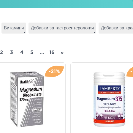
Витамини
Добавки за гастроентерология
Добавки за кра
2
3
4
5
...
16
»
-21%