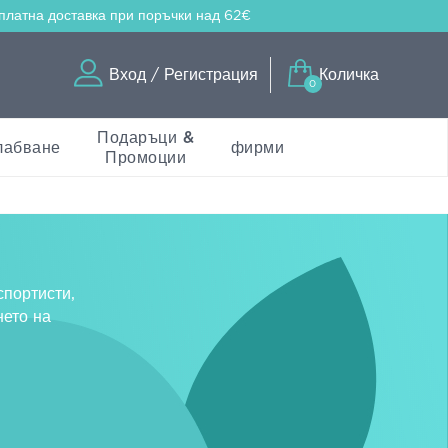
платна доставка
при поръчки над 62€
Вход / Регистрация
Количка
0
Подаръци &
лабване
фирми
Промоции
спортисти,
нето на