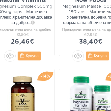
Natural Vitamins
Now Foods
gnesium Complex 500mg
Magnesium Malate 10
60veg.caps - Магнезиев
180tabs - Магнезиев
плекс Хранителна добавка
хранителна добавка п
за добро
...
формата на ябълчена к
i
епоръчителна цена на дребно
Препоръчителна цена на д
31,50€
62,95€
26,46€
38,40€
Купува
Купува
-14%
-