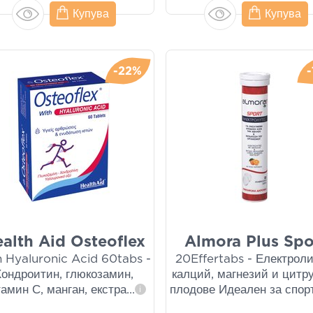
Купува
Купува
-22%
alth Aid Osteoflex
Almora Plus Spo
h Hyaluronic Acid 60tabs -
20Effertabs - Електроли
Хондроитин, глюкозамин,
калций, магнезий и цитр
амин С, манган, екстра
...
плодове Идеален за спор
i