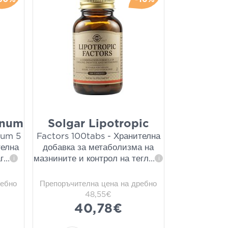
inum
Solgar Lipotropic
ium 5
Factors 100tabs - Хранителна
телна
добавка за метаболизма на
г
...
мазнините и контрол на тегл
...
i
i
ребно
Препоръчителна цена на дребно
48,55€
40,78€