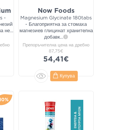
ium
Now Foods
s -
Magnesium Glycinate 180tabs
гнезий
- Благоприятна за стомаха
а не
...
магнезиев глицинат хранителна
добавк
...
i
ребно
Препоръчителна цена на дребно
87,75€
54,41€
Купува
10%