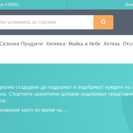
ъв VIBER)
Без
Сезонни Продукти
Хигиена
Майка и бебе
Аптека
Отс
циално създадени да поддържат и подобряват нуждите на 
вно. Спортните хранителни добавки подобряват представя
те.
исквания както по време на
...