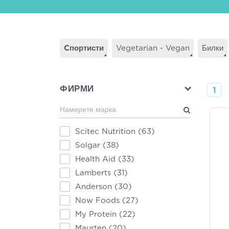
Cпортисти
Vegetarian - Vegan
Билки
ФИРМИ
1
Scitec Nutrition
(63)
Solgar
(38)
Health Aid
(33)
Lamberts
(31)
Anderson
(30)
Now Foods
(27)
My Protein
(22)
Maurten
(20)