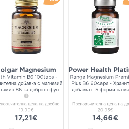
Solgar Magnesium
Power Health Plat
ith Vitamin Β6 100tabs -
Range Magnesium Prem
нителна добавка с магнезий
Plus B6 60caps - Храни
итамин В6 за доброто фун
...
добавка с 5 форми на ма
i
епоръчителна цена на дребно
Препоръчителна цена на д
19,90€
20,95€
17,21€
14,66€