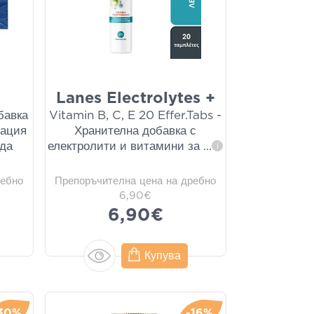
2
Lanes Electrolytes +
бавка
Vitamin B, C, E 20 Effer.Tabs -
тация
Хранителна добавка с
ода
електролити и витамини за
...
i
ребно
Препоръчителна цена на дребно
6,90€
6,90€
Купува
30%
-16%