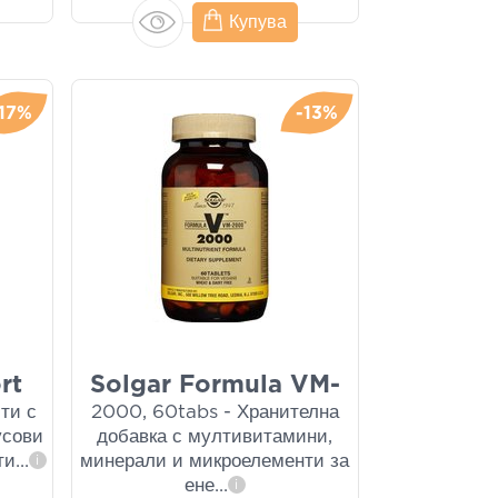
Купува
-17%
-13%
rt
Solgar Formula VM-
ти с
2000, 60tabs - Хранителна
усови
добавка с мултивитамини,
ти
...
минерали и микроелементи за
i
ене
...
i