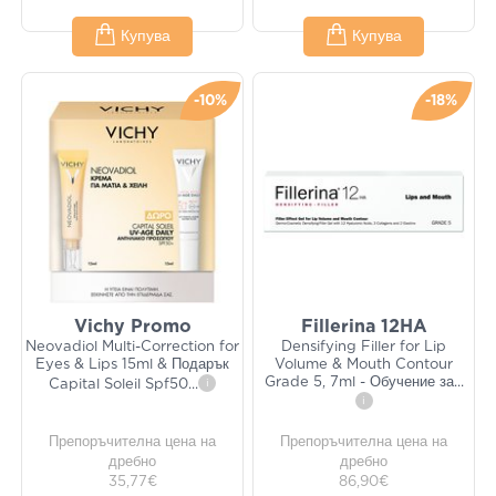
Купува
Купува
-10%
-18%
Vichy Promo
Fillerina 12HA
Neovadiol Multi-Correction for
Densifying Filler for Lip
Eyes & Lips 15ml & Подарък
Volume & Mouth Contour
Grade 5, 7ml - Обучение за
...
Capital Soleil Spf50
...
i
i
Препоръчителна цена на
Препоръчителна цена на
дребно
дребно
35,77€
86,90€