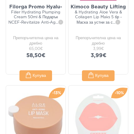
Filorga Promo Hyalu-
Kimoco Beauty Lifting
Filler Hydrating Plumping
& Hydrating Aloe Vera &
Cream 50ml & Подарък
Collagen Lip Maks 5 бр -
NCEF-Revitalize Anti-Ag
...
i
Маска за устни за с
...
i
Препоръчителна цена на
Препоръчителна цена на
дребно
дребно
65,00€
3,99€
58,50€
3,99€
Купува
Купува
-13%
-10%