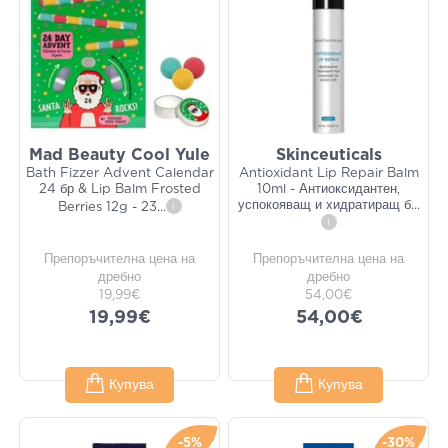
Mad Beauty Cool Yule
Skinceuticals
Bath Fizzer Advent Calendar
Antioxidant Lip Repair Balm
24 бр & Lip Balm Frosted
10ml - Антиоксидантен,
успокояващ и хидратиращ б
...
Berries 12g - 23
...
i
i
Препоръчителна цена на
Препоръчителна цена на
дребно
дребно
19,99€
54,00€
19,99€
54,00€
Купува
Купува
-5%
-30%