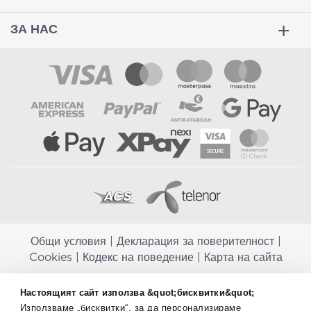
ЗА НАС
Общи условия
|
Декларация за поверителност
|
Cookies
|
Кодекс на поведение
|
Карта на сайта
Aptekapromahon.com ви информира, че хранителните добавки не
Настоящият сайт използва &quot;бисквитки&quot;
заместват балансираната диета и не са предназначени за
Използваме „бисквитки“, за да персонализираме
профилактика, лечение или лечение на човешки заболявания.