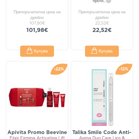
проти
...
i
Препоръчителна цена на
Препоръчителна цена на
дребно
дребно
107,80€
22,52€
101,98€
22,52€
Купува
Купува
-22%
-12%
Apivita Promo Beevine
Talika Smile Code Anti-
Elixir Firming Activating Lift
Aging Duo Care Lips &