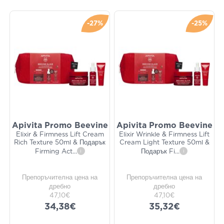
-27%
-25%
Apivita Promo Beevine
Apivita Promo Beevine
Elixir & Firmness Lift Cream
Elixir Wrinkle & Firmness Lift
Rich Texture 50ml & Подарък
Cream Light Texture 50ml &
Firming Act
...
i
Подарък Fi
...
i
Препоръчителна цена на
Препоръчителна цена на
дребно
дребно
47,10€
47,10€
34,38€
35,32€