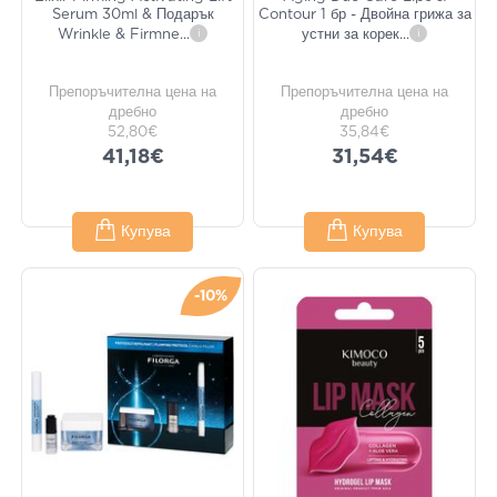
Serum 30ml & Подарък
Contour 1 бр - Двойна грижа за
Wrinkle & Firmne
...
i
устни за корек
...
i
Препоръчителна цена на
Препоръчителна цена на
дребно
дребно
52,80€
35,84€
41,18€
31,54€
Купува
Купува
-10%