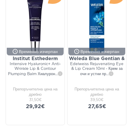
Временно изчерпан
Временно изчерпан
Institut Esthederm
Weleda Blue Gentian &
Intensive Hyaluronic+ Anti-
Edelweiss Rejuvenating Eye
Wrinkle Lip & Contour
& Lip Cream 10ml - Крем за
Plumping Balm Хиалурон
...
i
очи и устни пр
...
i
Препоръчителна цена на
Препоръчителна цена на
дребно
дребно
31,50€
39,50€
29,92€
27,65€