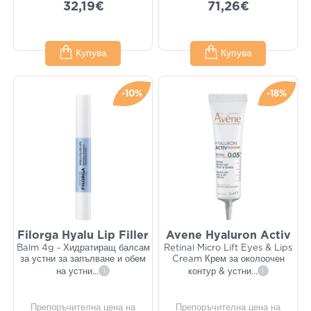
32,19€
71,26€
Купува
Купува
-10%
-18%
Filorga Hyalu Lip Filler
Avene Hyaluron Activ
Balm 4g - Хидратиращ балсам
Retinal Micro Lift Eyes & Lips
за устни за запълване и обем
Cream Крем за околоочен
на устни
...
i
контур & устни
...
i
Препоръчителна цена на
Препоръчителна цена на