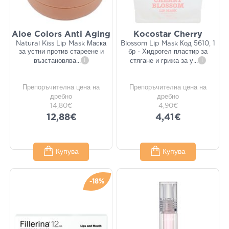
Aloe Colors Anti Aging
Kocostar Cherry
Natural Kiss Lip Mask Маска
Blossom Lip Mask Код 5610, 1
за устни против стареене и
бр - Хидрогел пластир за
възстановява
...
i
стягане и грижа за у
...
i
Препоръчителна цена на
Препоръчителна цена на
дребно
дребно
14,80€
4,90€
12,88€
4,41€
Купува
Купува
-18%