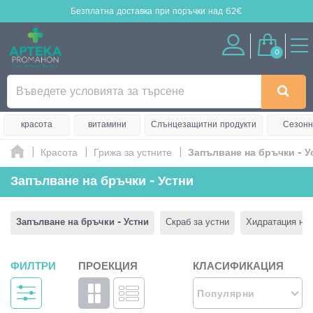
Безплатна доставка
при поръчки над 62€
0
красота
витамини
Слънцезащитни продукти
Сезонн
Красота
Грижа за устните
Запълване на бръчки - У
Запълване на бръчки - Устни
Запълване на бръчки - Устни
Скраб за устни
Хидратация на 
ФИЛТРИ
ПРОЕКЦИЯ
КЛАСИФИКАЦИЯ
Популярни