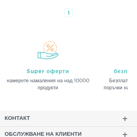
1
Super оферти
безпла
намерeте намаления на над 10000
Безплатна д
продукти
поръчки над 
КОНТАКТ
ОБСЛУЖВАНЕ НА КЛИЕНТИ