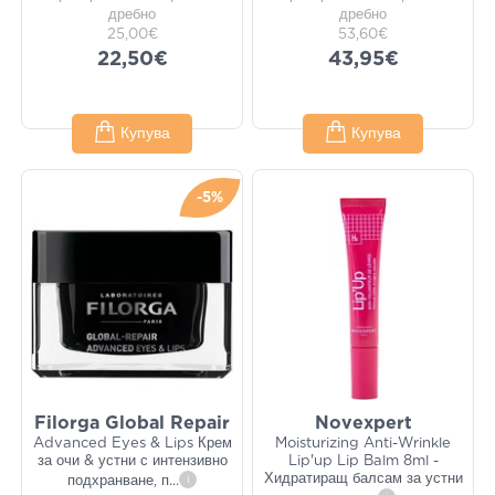
дребно
дребно
25,00€
53,60€
22,50€
43,95€
Купува
Купува
-5%
Filorga Global Repair
Novexpert
Advanced Eyes & Lips Крем
Moisturizing Anti-Wrinkle
за очи & устни с интензивно
Lip'up Lip Balm 8ml -
Хидратиращ балсам за устни
подхранване, п
...
i