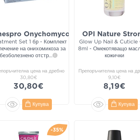
nespro Onychomycosis
OPI Nature Stro
atment Set 1 бр - Комплект
Glow Up Nail & Cuticle O
лечение на онихомикоза за
8ml - Омекотяващо масл
безболезнено отстр
...
кожички
i
епоръчителна цена на дребно
Препоръчителна цена на д
30,80€
9,10€
30,80€
8,19€
Купува
Купува
-35%