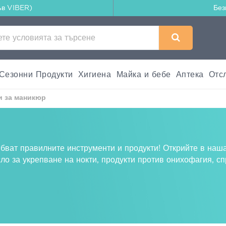
ъв VIBER)
Без
Сезонни Продукти
Хигиена
Майка и бебе
Аптека
Отс
и за маникюр
ябват правилните инструменти и продукти! Открийте в наш
асло за укрепване на нокти, продукти против онихофагия, с