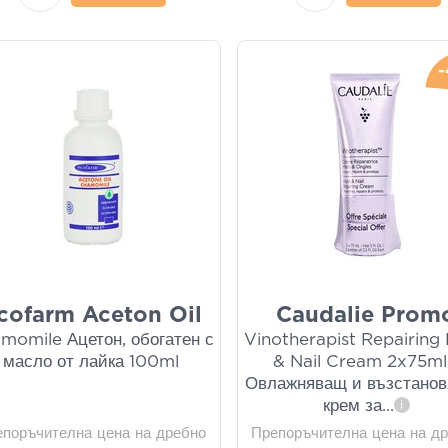
cofarm Aceton Oil
Caudalie Prom
momile Ацетон, обогатен с
Vinotherapist Repairing
масло от лайка 100ml
& Nail Cream 2x75ml
Овлажняващ и възстано
крем за
...
i
епоръчителна цена на дребно
Препоръчителна цена на д