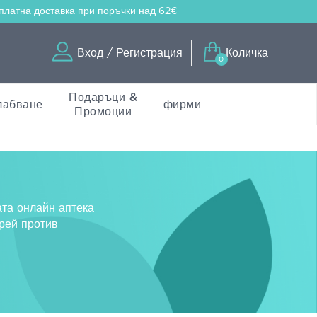
платна доставка
при поръчки над 62€
Вход / Регистрация
Количка
0
Подаръци &
лабване
фирми
Промоции
ата онлайн аптека
прей против