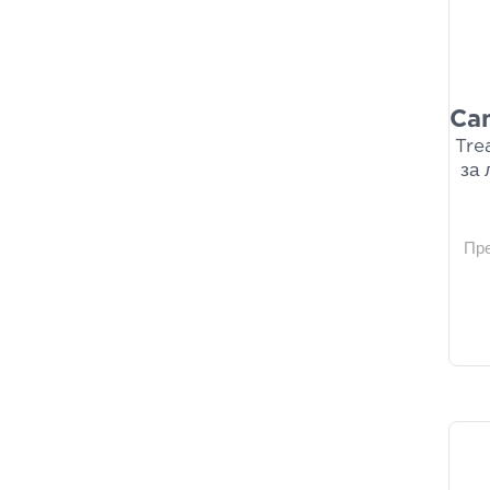
Luvum
(1)
NUXE
(1)
Oregano 4 Life
(1)
Panthenol Extra
(1)
Ca
Scholl
(1)
Tre
Syndesmos Group
(1)
за 
Target Pharma
(1)
Tommee Tippee
(1)
Urgo
(1)
Пр
Vaseline
(1)
Zansot
(1)