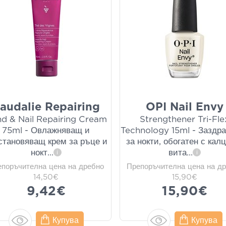
audalie Repairing
OPI Nail Envy
d & Nail Repairing Cream
Strengthener Tri-Fle
75ml - Овлажняващ и
Technology 15ml - Заздр
становяващ крем за ръце и
за нокти, обогатен с кал
нокт
...
вита
...
i
i
епоръчителна цена на дребно
Препоръчителна цена на д
14,50€
15,90€
9,42€
15,90€
Купува
Купува