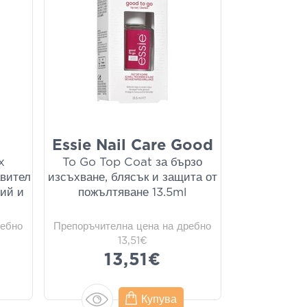
Essie Nail Care Good
x
To Go Top Coat за бързо
авител
изсъхване, блясък и защита от
ций и
пожълтяване 13.5ml
ребно
Препоръчителна цена на дребно
13,51€
13,51€
Купува