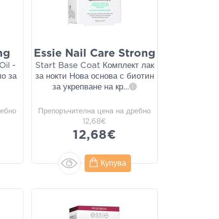
ng
Essie Nail Care Strong
il -
Start Base Coat Комплект лак
о за
за нокти Нова основа с биотин
за укрепване на кр
...
i
ребно
Препоръчителна цена на дребно
12,68€
12,68€
Купува