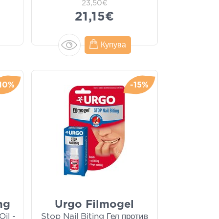
23,50€
21,15€
Купува
10%
-15%
ng
Urgo Filmogel
il -
Stop Nail Biting Гел против