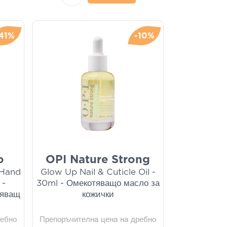
-41%
-10%
o
OPI Nature Strong
 Hand
Glow Up Nail & Cuticle Oil -
 -
30ml - Омекотяващо масло за
вяващ
кожички
ребно
Препоръчителна цена на дребно