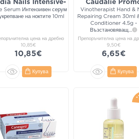
dia Nails Intensive-
Caudalie Prom
e Serum Интензивен серум
Vinotherapist Hand & N
 укрепване на ноктите 10ml
Repairing Cream 30ml &
Conditioner 4.5g -
Възстановяващ
...
i
епоръчителна цена на дребно
Препоръчителна цена на д
10,85€
9,50€
10,85€
6,65€
Купува
Купува
-