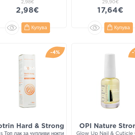
2,98€
29,90€
2,98€
17,64€
Купува
Купува
-4%
-
otrin Hard & Strong
OPI Nature Stro
ls Топ лак за чупливи нокти
Glow Up Nail & Cuticle O