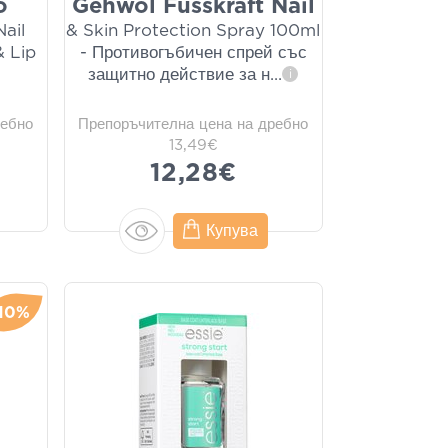
o
Gehwol Fusskraft Nail
ail
& Skin Protection Spray 100ml
 Lip
- Противогъбичен спрей със
защитно действие за н
...
i
ребно
Препоръчителна цена на дребно
13,49€
12,28€
Купува
10%