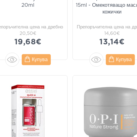
20ml
15ml - Омекотяващо мас
кожички
епоръчителна цена на дребно
Препоръчителна цена на д
20,50€
14,60€
19,68€
13,14€
Купува
Купува