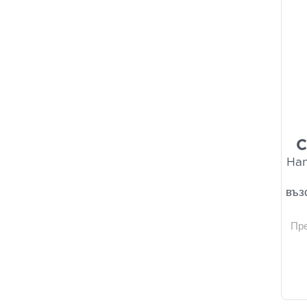
C
Han
въз
Пр