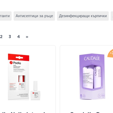
танти
Антисептици за ръце
Дезинфекциращи кърпички
2
3
4
»
-