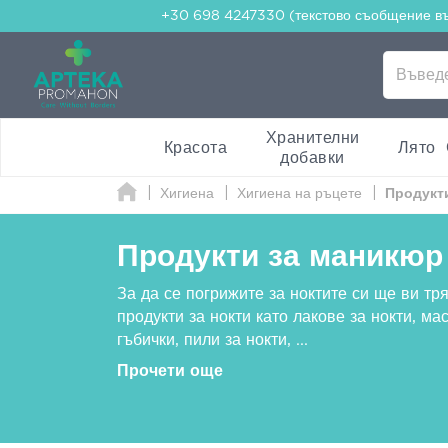
+30 698 4247330 (текстово съобщение в
Хранителни
Красота
Лято
добавки
Хигиена
Хигиена на ръцете
Продукт
Продукти за маникюр
За да се погрижите за ноктите си ще ви тр
продукти за нокти като лакове за нокти, м
гъбички, пили за нокти,
...
Прочети още