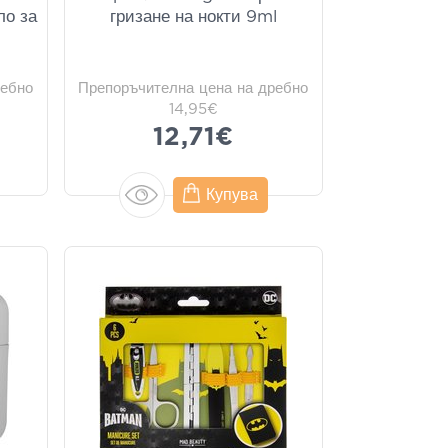
ло за
гризане на нокти 9ml
ребно
Препоръчителна цена на дребно
14,95€
12,71€
Купува