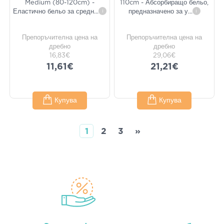
Medium (80-120cm) -
110cm - Абсорбиращо бельо,
Еластично бельо за средн
...
i
предназначено за у
...
i
Препоръчителна цена на
Препоръчителна цена на
дребно
дребно
16,83€
29,06€
11,61€
21,21€
Купува
Купува
1
2
3
»