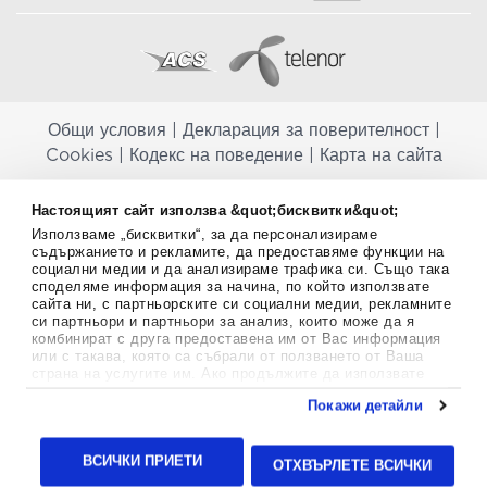
Общи условия
|
Декларация за поверителност
|
Cookies
|
Кодекс на поведение
|
Карта на сайта
Aptekapromahon.com ви информира, че хранителните добавки не
Настоящият сайт използва &quot;бисквитки&quot;
заместват балансираната диета и не са предназначени за
Използваме „бисквитки“, за да персонализираме
профилактика, лечение или лечение на човешки заболявания.
съдържанието и рекламите, да предоставяме функции на
Консултирайте се с Вашия лекар, ако сте бременна, кърмите,
социални медии и да анализираме трафика си. Също така
приемате лекарства или имате някакви здравословни проблеми,
споделяме информация за начина, по който използвате
преди да използвате някаква хранителна добавка. Непрекъснато се
сайта ни, с партньорските си социални медии, рекламните
стремим да ви предоставяме точна и валидна информация. Ако
си партньори и партньори за анализ, които може да я
имате някакви въпроси или коментари относно тях, моля свържете
комбинират с друга предоставена им от Вас информация
се с нас.
или с такава, която са събрали от ползването от Ваша
страна на услугите им. Ако продължите да използвате
Copyright
©
2012-2026 - All rights Reserved.
нашия уебсайт, вие се съгласявате с използването на
Покажи детайли
бисквитки.
Aptekapromahon.com eBusinessTeam • Website by
Повече информация за бисквитките можете да намерите
24lc.gr
тук
.
ВСИЧКИ ПРИЕТИ
ОТХВЪРЛЕТЕ ВСИЧКИ