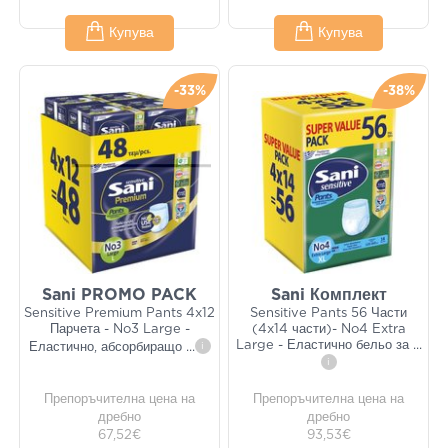
Купува
Купува
-33%
-38%
Sani PROMO PACK
Sani Комплект
Sensitive Premium Pants 4x12
Sensitive Pants 56 Части
Парчета - No3 Large -
(4x14 части)- No4 Extra
Large - Еластично бельо за
...
Еластично, абсорбиращо
...
i
i
Препоръчителна цена на
Препоръчителна цена на
дребно
дребно
67,52€
93,53€