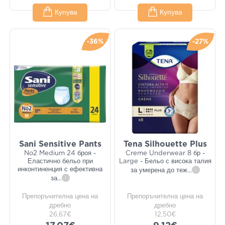
Купува
Купува
-36%
-27%
Sani Sensitive Pants
Tena Silhouette Plus
No2 Medium 24 броя -
Creme Underwear 8 бр -
Еластично бельо при
Large - Бельо с висока талия
инконтиненция с ефективна
за умерена до теж
...
i
за
...
i
Препоръчителна цена на
Препоръчителна цена на
дребно
дребно
26,67€
12,50€