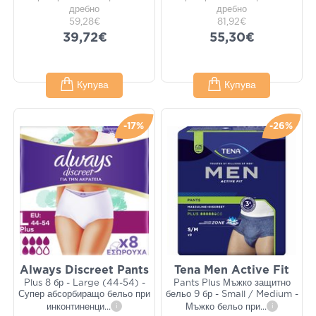
дребно
дребно
59,28€
81,92€
39,72€
55,30€
Купува
Купува
-17%
-26%
Always Discreet Pants
Tena Men Active Fit
Plus 8 бр - Large (44-54) -
Pants Plus Мъжко защитно
Супер абсорбиращо бельо при
бельо 9 бр - Small / Medium -
инконтиненци
...
i
Мъжко бельо при
...
i