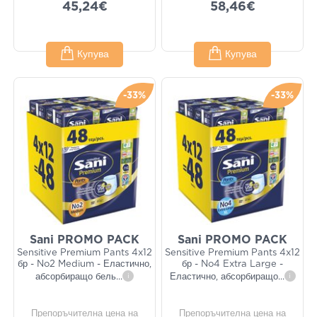
45,24€
58,46€
Купува
Купува
-33%
-33%
Sani PROMO PACK
Sani PROMO PACK
Sensitive Premium Pants 4x12
Sensitive Premium Pants 4x12
бр - No2 Medium - Еластично,
бр - No4 Extra Large -
абсорбиращо бель
...
i
Еластично, абсорбиращо
...
i
Препоръчителна цена на
Препоръчителна цена на