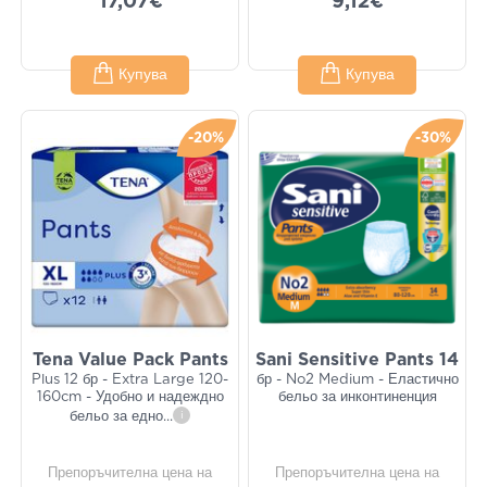
17,07€
9,12€
Купува
Купува
-20%
-30%
Tena Value Pack Pants
Sani Sensitive Pants 14
Plus 12 бр - Extra Large 120-
бр - No2 Medium - Еластично
160cm - Удобно и надеждно
бельо за инконтиненция
бельо за едно
...
i
Препоръчителна цена на
Препоръчителна цена на