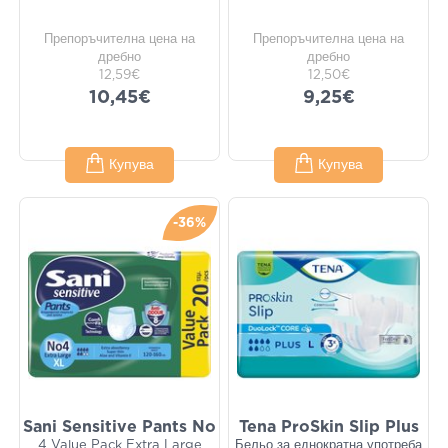
Препоръчителна цена на
Препоръчителна цена на
дребно
дребно
12,59€
12,50€
10,45€
9,25€
Купува
Купува
-36%
Sani Sensitive Pants Νο
Tena ProSkin Slip Plus
4 Value Pack Extra Large
Бельо за еднократна употреба