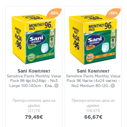
-38%
-38%
Sani Комплект
Sani Комплект
Sensitive Pants Monthly Value
Sensitive Pants Monthly Value
Pack 96 бр(4x24бр) - No3
Pack 96 Части (4x24 части) -
Large 100-140cm - Ела
...
i
No2 Medium 80-120
...
i
Препоръчителна цена на
Препоръчителна цена на
дребно
дребно
127,17€
106,67€
79,48€
66,67€