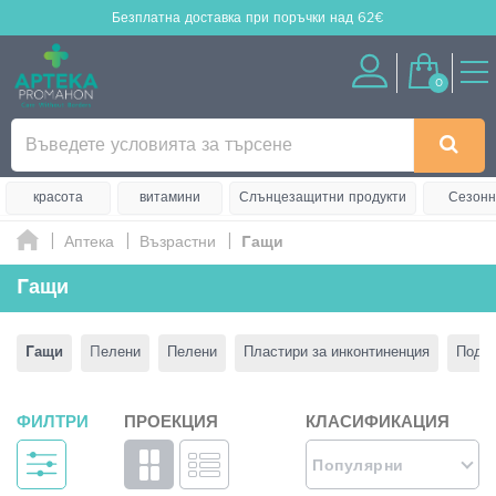
Безплатна доставка
при поръчки над 62€
0
красота
витамини
Слънцезащитни продукти
Сезонн
Аптека
Възрастни
Γащи
Γащи
Γащи
Πелени
Пелени
Пластири за инконтиненция
Подло
ФИЛТРИ
ПРОЕКЦИЯ
КЛАСИФИКАЦИЯ
Популярни