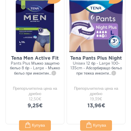
Tena Men Active Fit
Tena Pants Plus Night
Pants Plus Мъжко защитно
Unisex 12 бр - Large 100-
бельо 8 бр - Large - Мъжко
135cm - Абсорбиращо бельо
бельо при инконтин
...
i
при тежка инконти
...
i
Препоръчителна цена на
Препоръчителна цена на
дребно
дребно
12,50€
19,39€
9,25€
13,96€
Купува
Купува