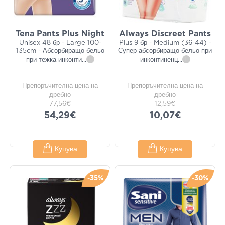
Tena Pants Plus Night
Always Discreet Pants
Unisex 48 бр - Large 100-
Plus 9 бр - Medium (36-44) -
135cm - Абсорбиращо бельо
Супер абсорбиращо бельо при
при тежка инконти
...
i
инконтиненц
...
i
Препоръчителна цена на
Препоръчителна цена на
дребно
дребно
77,56€
12,59€
54,29€
10,07€
Купува
Купува
-35%
-30%