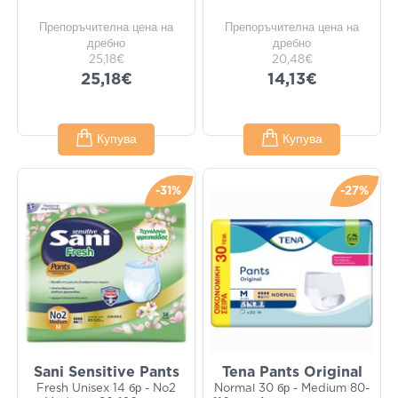
Препоръчителна цена на
Препоръчителна цена на
дребно
дребно
25,18€
20,48€
25,18€
14,13€
Купува
Купува
-31%
-27%
Sani Sensitive Pants
Tena Pants Original
Fresh Unisex 14 бр - No2
Normal 30 бр - Medium 80-