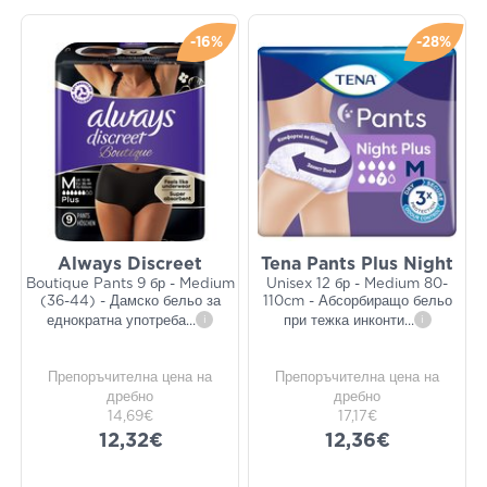
-16%
-28%
Always Discreet
Tena Pants Plus Night
Boutique Pants 9 бр - Medium
Unisex 12 бр - Medium 80-
(36-44) - Дамско бельо за
110cm - Абсорбиращо бельо
еднократна употреба
...
i
при тежка инконти
...
i
Препоръчителна цена на
Препоръчителна цена на
дребно
дребно
14,69€
17,17€
12,32€
12,36€