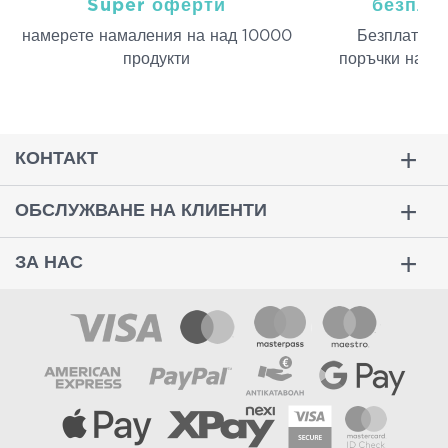
Super оферти
безпла
намерeте намаления на над 10000
Безплатна д
продукти
поръчки над 
КОНТАКТ
ОБСЛУЖВАНЕ НА КЛИЕНТИ
ЗА НАС