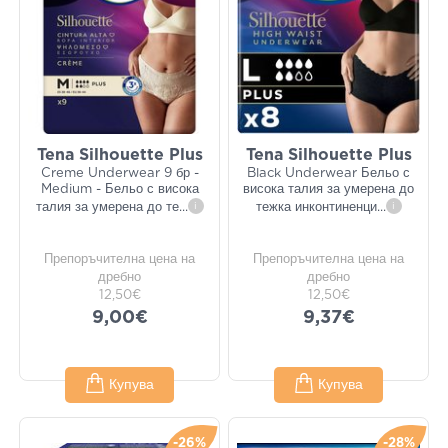
Tena Silhouette Plus
Tena Silhouette Plus
Creme Underwear 9 бр -
Black Underwear Бельо с
Medium - Бельо с висока
висока талия за умерена до
талия за умерена до те
...
i
тежка инконтиненци
...
i
Препоръчителна цена на
Препоръчителна цена на
дребно
дребно
12,50€
12,50€
9,00€
9,37€
Купува
Купува
-26%
-28%