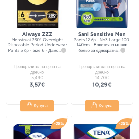
Always ZZZ
Sani Sensitive Men
Menstrual 360° Overnight
Pants 12 бр - No3 Large 100-
Disposable Period Underwear
140cm - Еластично мъжко
Pants 3 бр - Size 6 - Дамс
...
i
бельо за еднократна
...
i
Препоръчителна цена на
Препоръчителна цена на
дребно
дребно
5,49€
14,70€
3,57€
10,29€
Купува
Купува
-28%
-25%