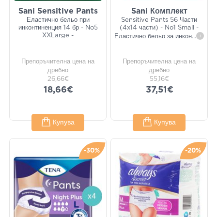
Sani Sensitive Pants
Sani Комплект
Еластично бельо при
Sensitive Pants 56 Части
инконтиненция 14 бр - No5
(4x14 части) - No1 Small -
XXLarge -
Еластично бельо за инкон
...
i
Препоръчителна цена на
Препоръчителна цена на
дребно
дребно
26,66€
55,16€
18,66€
37,51€
Купува
Купува
-30%
-20%