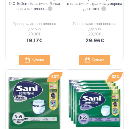
120-160cm Еластично бельо
с еластични страни за умерена
при инконтиненц
...
i
до тежка
...
i
Препоръчителна цена на
Препоръчителна цена на
дребно
дребно
29,96€
29,96€
19,17€
29,96€
Купува
Купува
-30%
-32%