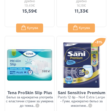
дребно
дребно
19,49€
16,18€
15,59€
11,33€
Купува
Купува
-31%
Tena ProSkin Slip Plus
Sani Sensitive Premium
Бельо за еднократна употреба
Pants 12 бр - No4 Extra Large
с еластични страни за умерена
- Гуми, еднократно бельо за
до тежка
...
i
инконтине
...
i